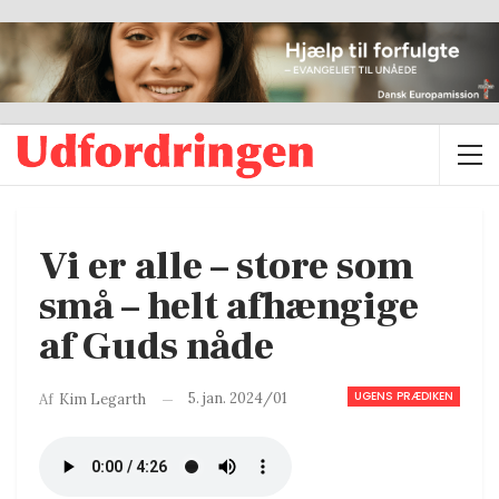
Vi er alle – store som
små – helt afhængige
af Guds nåde
UGENS PRÆDIKEN
5. jan. 2024/01
Af
Kim Legarth