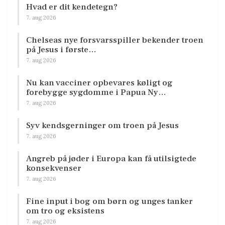
Hvad er dit kendetegn?
7. aug 2026
Chelseas nye forsvarsspiller bekender troen
på Jesus i første…
7. aug 2026
Nu kan vacciner opbevares køligt og
forebygge sygdomme i Papua Ny…
7. aug 2026
Syv kendsgerninger om troen på Jesus
7. aug 2026
Angreb på jøder i Europa kan få utilsigtede
konsekvenser
7. aug 2026
Fine input i bog om børn og unges tanker
om tro og eksistens
7. aug 2026