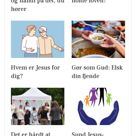
og handl på det, du
holde loven?
hører
Hvem er Jesus for
Gør som Gud: Elsk
dig?
din fjende
Det er hårdt at
Sund Jesus-