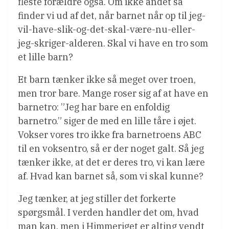
fleste forældre også. Om ikke andet så
finder vi ud af det, når barnet når op til jeg-
vil-have-slik-og-det-skal-være-nu-eller-
jeg-skriger-alderen. Skal vi have en tro som
et lille barn?
Et barn tænker ikke så meget over troen,
men tror bare. Mange roser sig af at have en
barnetro: ”Jeg har bare en enfoldig
barnetro.” siger de med en lille tåre i øjet.
Vokser vores tro ikke fra barnetroens ABC
til en voksentro, så er der noget galt. Så jeg
tænker ikke, at det er deres tro, vi kan lære
af. Hvad kan barnet så, som vi skal kunne?
Jeg tænker, at jeg stiller det forkerte
spørgsmål. I verden handler det om, hvad
man kan, men i Himmeriget er alting vendt