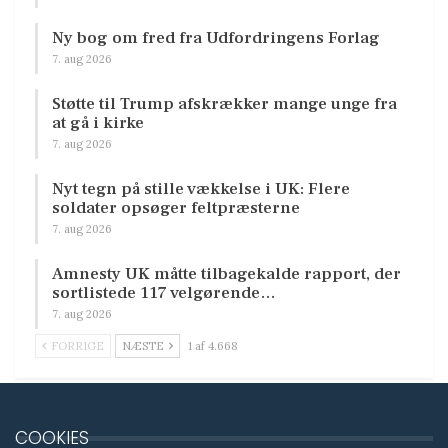
Ny bog om fred fra Udfordringens Forlag
7. aug 2026
Støtte til Trump afskrækker mange unge fra
at gå i kirke
7. aug 2026
Nyt tegn på stille vækkelse i UK: Flere
soldater opsøger feltpræsterne
7. aug 2026
Amnesty UK måtte tilbagekalde rapport, der
sortlistede 117 velgørende…
7. aug 2026
FORRIGE
NÆSTE
1 af 4.668
COOKIES