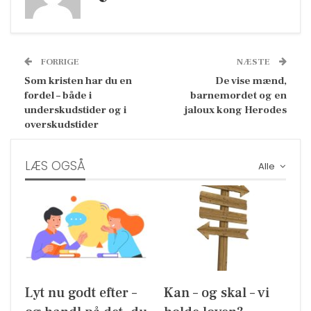
FORRIGE
NÆSTE
Som kristen har du en
De vise mænd,
fordel – både i
barnemordet og en
underskudstider og i
jaloux kong Herodes
overskudstider
LÆS OGSÅ
Alle
Lyt nu godt efter –
Kan – og skal – vi