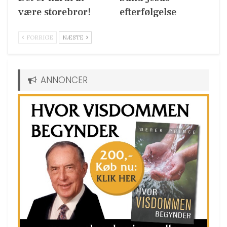
være storebror!
efterfølgelse
FORRIGE
NÆSTE
ANNONCER