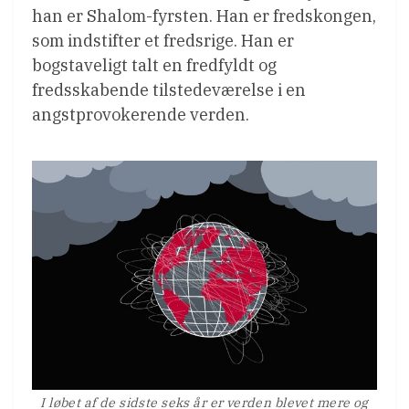
han er Shalom-fyrsten. Han er fredskongen,
som indstifter et fredsrige. Han er
bogstaveligt talt en fredfyldt og
fredsskabende tilstedeværelse i en
angstprovokerende verden.
I løbet af de sidste seks år er verden blevet mere og