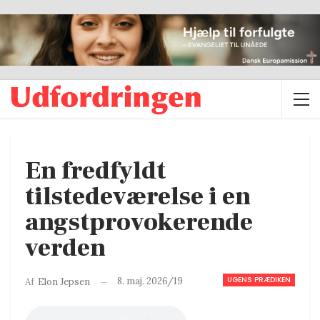
En fredfyldt
tilstedeværelse i en
angstprovokerende
verden
UGENS PRÆDIKEN
8. maj. 2026/19
Af
Elon Jepsen