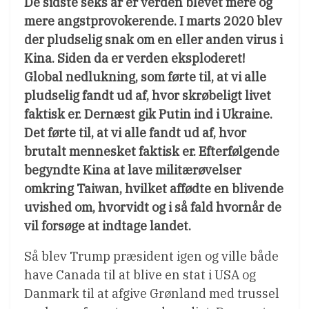
De sidste seks år er verden blevet mere og
mere angstprovokerende. I marts 2020 blev
der pludselig snak om en eller anden virus i
Kina. Siden da er verden eksploderet!
Global nedlukning, som førte til, at vi alle
pludselig fandt ud af, hvor skrøbeligt livet
faktisk er. Dernæst gik Putin ind i Ukraine.
Det førte til, at vi alle fandt ud af, hvor
brutalt mennesket faktisk er. Efterfølgende
begyndte Kina at lave militærøvelser
omkring Taiwan, hvilket affødte en blivende
uvished om, hvorvidt og i så fald hvornår de
vil forsøge at indtage landet.
Så blev Trump præsident igen og ville både
have Canada til at blive en stat i USA og
Danmark til at afgive Grønland med trussel