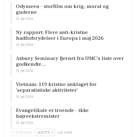
Odysseen – storfilm om krig, moral og
guderne
31. jul 2026
Ny rapport: Flere anti-kristne
hadforbrydelser i Europa i maj 2026
31. jul 2026
Asbury Seminary fjernet fra UMC’s liste over
godkendte…
31. jul 2026
Vietnam: 119 kristne anklaget for
’separatistiske aktiviteter’
31. jul 2026
Evangelikale er troende – ikke
højreekstremister
31. jul 2026
FORRIGE
NÆSTE
1 af 4.665