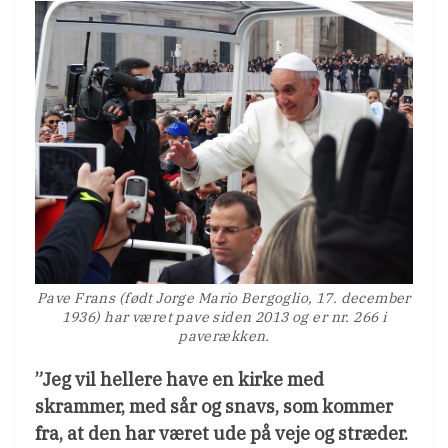
Pave Frans (født Jorge Mario Bergoglio, 17. december
1936) har været pave siden 2013 og er nr. 266 i
paverækken.
”Jeg vil hellere have en kirke med
skrammer, med sår og snavs, som kommer
fra, at den har været ude på veje og stræder.