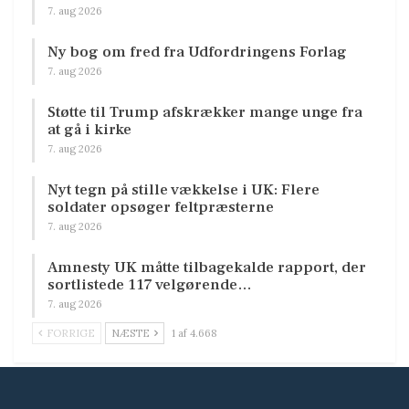
7. aug 2026
Ny bog om fred fra Udfordringens Forlag
7. aug 2026
Støtte til Trump afskrækker mange unge fra
at gå i kirke
7. aug 2026
Nyt tegn på stille vækkelse i UK: Flere
soldater opsøger feltpræsterne
7. aug 2026
Amnesty UK måtte tilbagekalde rapport, der
sortlistede 117 velgørende…
7. aug 2026
FORRIGE
NÆSTE
1 af 4.668