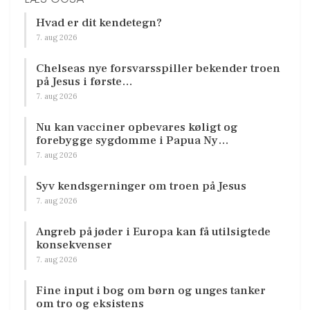
Hvad er dit kendetegn?
7. aug 2026
Chelseas nye forsvarsspiller bekender troen
på Jesus i første…
7. aug 2026
Nu kan vacciner opbevares køligt og
forebygge sygdomme i Papua Ny…
7. aug 2026
Syv kendsgerninger om troen på Jesus
7. aug 2026
Angreb på jøder i Europa kan få utilsigtede
konsekvenser
7. aug 2026
Fine input i bog om børn og unges tanker
om tro og eksistens