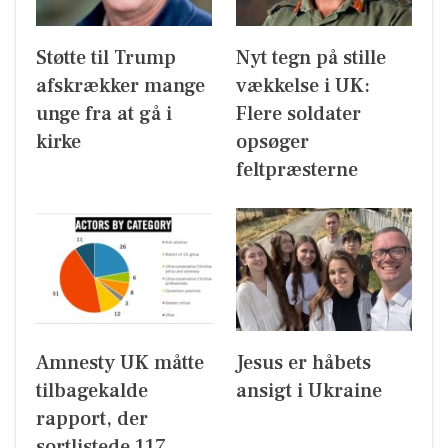
Støtte til Trump
Nyt tegn på stille
afskrækker mange
vækkelse i UK:
unge fra at gå i
Flere soldater
kirke
opsøger
feltpræsterne
Amnesty UK måtte
Jesus er håbets
tilbagekalde
ansigt i Ukraine
rapport, der
sortlistede 117