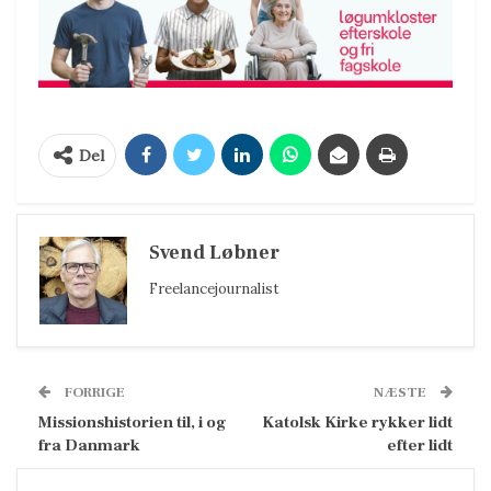
Del
Svend Løbner
Freelancejournalist
FORRIGE
NÆSTE
Missionshistorien til, i og
Katolsk Kirke rykker lidt
fra Danmark
efter lidt