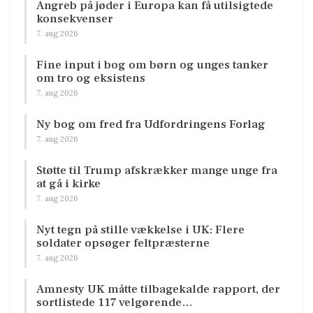
Angreb på jøder i Europa kan få utilsigtede
konsekvenser
7. aug 2026
Fine input i bog om børn og unges tanker
om tro og eksistens
7. aug 2026
Ny bog om fred fra Udfordringens Forlag
7. aug 2026
Støtte til Trump afskrækker mange unge fra
at gå i kirke
7. aug 2026
Nyt tegn på stille vækkelse i UK: Flere
soldater opsøger feltpræsterne
7. aug 2026
Amnesty UK måtte tilbagekalde rapport, der
sortlistede 117 velgørende…