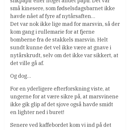
slikpapir eller noget andet papir. Det var
små kinesere, som fødselsdagsbarnet ikke
havde nået af fyre af nytårsaften…
Det var nok ikke lige mad for marsvin, så der
kom gang i rullemarie for at fjerne
bomberne fra de stakkels marsvin. Helt
sundt kunne det vel ikke være at gnave i
nytårskrudt, selv om det ikke var sikkert, at
det ville gå af.
Og dog…
For en yderligere efterforskning viste, at
ungerne for at være sikre på, at marsvinene
ikke gik glip af det sjove også havde smidt
en lighter ned i buret!
Senere ved kaffebordet kom vi ind på det