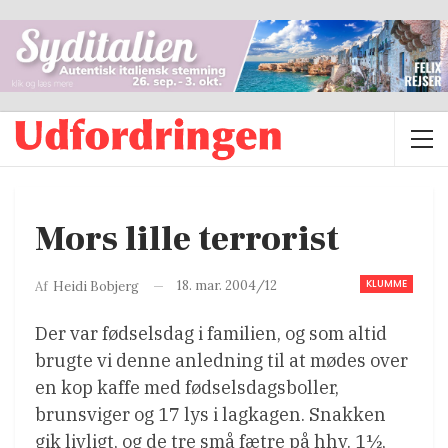
Mors lille terrorist
KLUMME
18. mar. 2004/12
Af
Heidi Bobjerg
Der var fødselsdag i familien, og som altid
brugte vi denne anledning til at mødes over
en kop kaffe med fødselsdagsboller,
brunsviger og 17 lys i lagkagen. Snakken
gik livligt, og de tre små fætre på hhv. 1½,