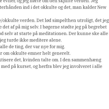
vner, og jeg hørte om den skjulte verden. Jeg
terhånden ind i det okkulte og det, man kalder New
/okkulte verden. Det lød simpelthen utroligt, det jeg
e det af på mig selv. I bøgerne stødte jeg på begrebet
 selv at starte på meditationen. Der kunne ske alle
jeg turde ikke meditere alene.
lle de ting, der var nye for mig.
ser om okkulte emner helt generelt.
raktisere det, kvinden talte om. I den sammenhæng
 med på kurset, og herfra blev jeg involveret i alle