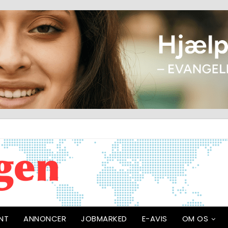
NT
ANNONCER
JOBMARKED
E-AVIS
OM OS