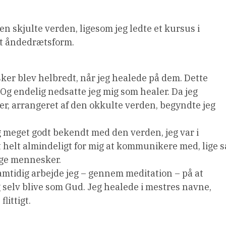
n skjulte verden, ligesom jeg ledte et kursus i
t åndedrætsform.
er blev helbredt, når jeg healede på dem. Dette
Og endelig nedsatte jeg mig som healer. Da jeg
er, arrangeret af den okkulte verden, begyndte jeg
eg meget godt bekendt med den verden, jeg var i
 helt almindeligt for mig at kommunikere med, lige s
ge mennesker.
mtidig arbejde jeg – gennem meditation – på at
 selv blive som Gud. Jeg healede i mestres navne,
littigt.