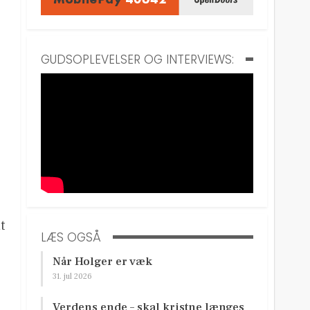
GUDSOPLEVELSER OG INTERVIEWS:
t
LÆS OGSÅ
Når Holger er væk
31. jul 2026
Verdens ende – skal kristne længes