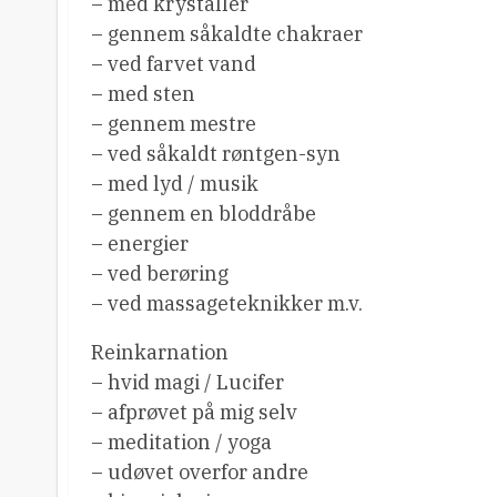
– med krystaller
– gennem såkaldte chakraer
– ved farvet vand
– med sten
– gennem mestre
– ved såkaldt røntgen-syn
– med lyd / musik
– gennem en bloddråbe
– energier
– ved berøring
– ved massageteknikker m.v.
Reinkarnation
– hvid magi / Lucifer
– afprøvet på mig selv
– meditation / yoga
– udøvet overfor andre