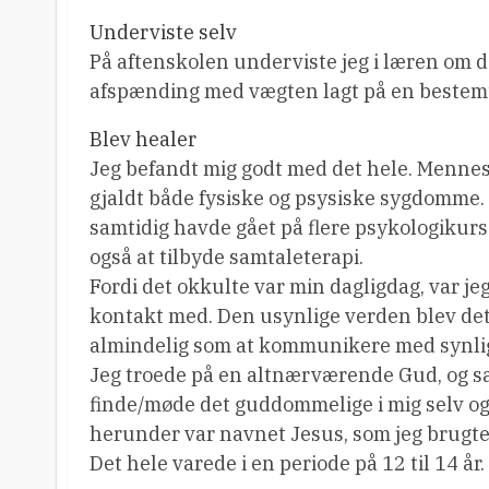
Underviste selv
På aftenskolen underviste jeg i læren om de
afspænding med vægten lagt på en bestem
Blev healer
Jeg befandt mig godt med det hele. Mennesk
gjaldt både fysiske og psysiske sygdomme. 
samtidig havde gået på flere psykologikurs
også at tilbyde samtaleterapi.
Fordi det okkulte var min dagligdag, var j
kontakt med. Den usynlige verden blev det
almindelig som at kommunikere med synli
Jeg troede på en altnærværende Gud, og sa
finde/møde det guddommelige i mig selv og
herunder var navnet Jesus, som jeg brugte f
Det hele varede i en periode på 12 til 14 år.