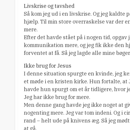
Livskrise og tavshed
Så kom jeg ud i en livskrise. Og jeg kaldte 
hjælp. Til min store overraskelse var der e
mere.
Efter det havde stået på i nogen tid, opgav 
kommunikation mere, og jeg fik ikke den hjæ
forventet at få. Så jeg lagde alle mine bøge
Ikke brug for Jesus
I denne situation spurgte en kvinde, jeg k
et møde i en kristen kirke. Hun fortalte, at
havde hun spurgt om et år tidligere, hvor je
Jeg har ikke brug for mere.
Men denne gang havde jeg ikke noget at give
nogenting mere. Jeg var tom indeni. Og i 
rand – helt ude på knivens æg. Så jeg mødte 
at gå.