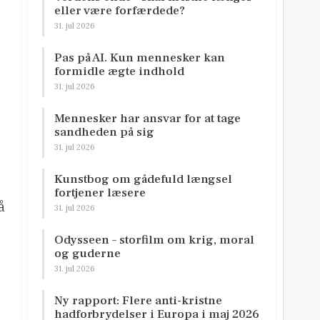
eller være forfærdede?
31. jul 2026
Pas på AI. Kun mennesker kan
formidle ægte indhold
31. jul 2026
Mennesker har ansvar for at tage
sandheden på sig
31. jul 2026
Kunstbog om gådefuld længsel
fortjener læsere
å
31. jul 2026
Odysseen – storfilm om krig, moral
og guderne
31. jul 2026
Ny rapport: Flere anti-kristne
hadforbrydelser i Europa i maj 2026