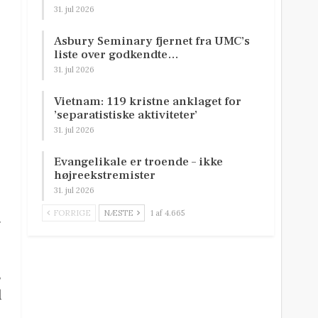
31. jul 2026
Asbury Seminary fjernet fra UMC’s
liste over godkendte…
31. jul 2026
Vietnam: 119 kristne anklaget for
’separatistiske aktiviteter’
31. jul 2026
Evangelikale er troende – ikke
højreekstremister
31. jul 2026
FORRIGE
NÆSTE
1 af 4.665
.
s
l