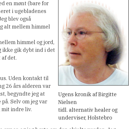
ed en mønt (bare for
seret i ugebladenes
Jeg blev også
og alt mellem himmel
 mellem himmel og jord,
g ikke gik dybt ind i det
 af det.
sus. Uden kontakt til
ing 26 års alderen var
eist, begyndte jeg at
Ugens kronik af Birgitte
 på. Selv om jeg var
Nielsen
mit indre liv.
tidl. alternativ healer og
underviser, Holstebro