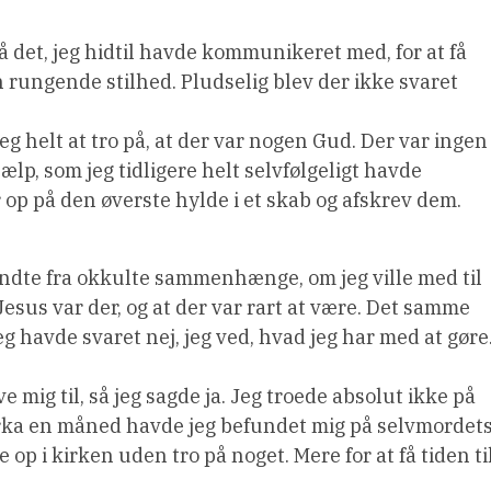
på det, jeg hidtil havde kommunikeret med, for at få
n rungende stilhed. Pludselig blev der ikke svaret
jeg helt at tro på, at der var nogen Gud. Der var ingen
lp, som jeg tidligere helt selvfølgeligt havde
r op på den øverste hylde i et skab og afskrev dem.
endte fra okkulte sammenhænge, om jeg ville med til
 Jesus var der, og at der var rart at være. Det samme
g havde svaret nej, jeg ved, hvad jeg har med at gøre
 mig til, så jeg sagde ja. Jeg troede absolut ikke på
cirka en måned havde jeg befundet mig på selvmordet
op i kirken uden tro på noget. Mere for at få tiden ti