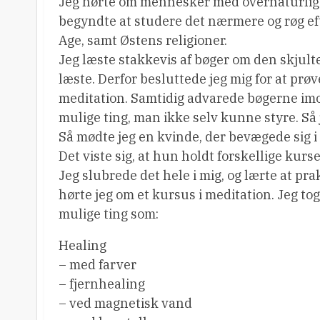
Jeg hørte om mennesker med overnaturlige e
begyndte at studere det nærmere og røg ef
Age, samt Østens religioner.
Jeg læste stakkevis af bøger om den skjulte
læste. Derfor besluttede jeg mig for at prøv
meditation. Samtidig advarede bøgerne imod
mulige ting, man ikke selv kunne styre. Så 
Så mødte jeg en kvinde, der bevægede sig i a
Det viste sig, at hun holdt forskellige kur
Jeg slubrede det hele i mig, og lærte at p
hørte jeg om et kursus i meditation. Jeg tog
mulige ting som:
Healing
– med farver
– fjernhealing
– ved magnetisk vand