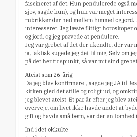
fascineret af det. Hun pendulerede også m
sjov, sagde hun), og hun var meget interes
rubrikker der hed mellem himmel og jord. 
interesseret. Jeg læste flittigt horoskoper 
og jord, og jeg prøvede at pendulere.
Jeg var grebet af det der ukendte, der var
ja, faktisk sugede jeg det til mig. Selv om je
på det her tidspunkt, så var mit sind grebet
Ateist som 26-årig
Da jeg blev konfirmeret, sagde jeg JA til Je
kirken gled det stille og roligt ud, og omkr
jeg blevet ateist. Et par år efter jeg blev at
overveje, om livet ikke havde andet at byde
gift og havde små børn, var der en tomhed i 
Ind i det okkulte