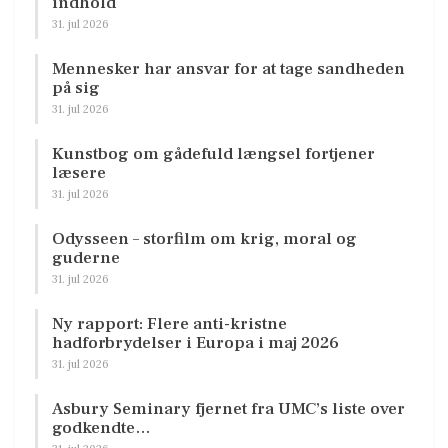
indhold
31. jul 2026
Mennesker har ansvar for at tage sandheden
på sig
31. jul 2026
Kunstbog om gådefuld længsel fortjener
læsere
31. jul 2026
Odysseen – storfilm om krig, moral og
guderne
31. jul 2026
Ny rapport: Flere anti-kristne
hadforbrydelser i Europa i maj 2026
31. jul 2026
Asbury Seminary fjernet fra UMC’s liste over
godkendte…