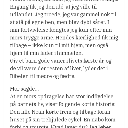
Engang fik jeg den idé, at jeg ville til
udlandet. Jeg troede, jeg var gammel nok til
at stå på egne ben, men blev dybt såret. I
min fortvivlelse længtes jeg kun efter min
mors trygge arme. Hendes kærlighed fik mig
tilbage – ikke kun til mit hjem, men også
hjem til min fader i himmelen.
Giv et barn gode vaner i livets første år, og
de vil være der resten af livet, lyder det i
Bibelen til mødre og fædre.
Mor sagde…
At en mors opdragelse har stor indflydelse
på barnets liv, viser følgende korte historie:
Den lille Noah kørte frem og tilbage foran
huset på sin trehjulede cykel. En nabo kom
forbi og spurgte. Hvad laver du? Jeg løber