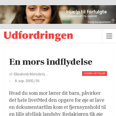
En mors indflydelse
ANDRE ARTIKLER
Af
Elisabeth Mittelstädt
8. sep. 2005/36
Hvad du som mor lærer dit barn, påvirker
det hele livetMed den opgave for øje at lave
en dokumentarfilm kom et fjernsynshold til
en lille idyllisk landsby. Redaktøren fik øje