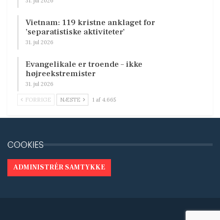
31. jul 2026
Vietnam: 119 kristne anklaget for
’separatistiske aktiviteter’
31. jul 2026
Evangelikale er troende – ikke
højreekstremister
31. jul 2026
FORRIGE
NÆSTE
1 af 4.665
COOKIES
ADMINISTRÉR SAMTYKKE