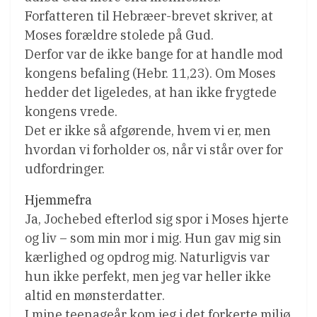
Forfatteren til Hebræer-brevet skriver, at
Moses forældre stolede på Gud.
Derfor var de ikke bange for at handle mod
kongens befaling (Hebr. 11,23). Om Moses
hedder det ligeledes, at han ikke frygtede
kongens vrede.
Det er ikke så afgørende, hvem vi er, men
hvordan vi forholder os, når vi står over for
udfordringer.
Hjemmefra
Ja, Jochebed efterlod sig spor i Moses hjerte
og liv – som min mor i mig. Hun gav mig sin
kærlighed og opdrog mig. Naturligvis var
hun ikke perfekt, men jeg var heller ikke
altid en mønsterdatter.
I mine teenageår kom jeg i det forkerte miljø.