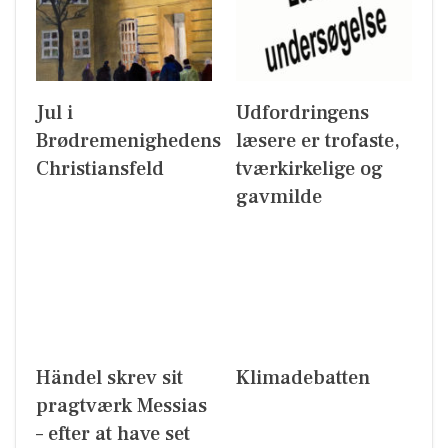
Jul i
Udfordringens
Brødremenighedens
læsere er trofaste,
Christiansfeld
tværkirkelige og
gavmilde
Händel skrev sit
Klimadebatten
pragtværk Messias
– efter at have set