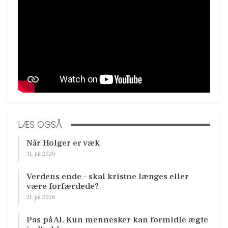
LÆS OGSÅ
Når Holger er væk
31. jul 2026
Verdens ende – skal kristne længes eller
være forfærdede?
31. jul 2026
Pas på AI. Kun mennesker kan formidle ægte