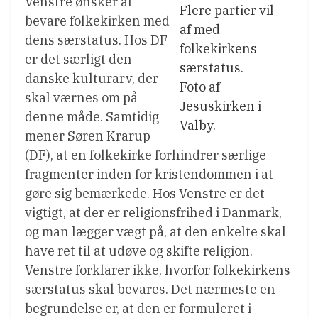
Venstre ønsker at
Flere partier vil
bevare folkekirken med
af med
dens særstatus. Hos DF
folkekirkens
er det særligt den
særstatus.
danske kulturarv, der
Foto af
skal værnes om på
Jesuskirken i
denne måde. Samtidig
Valby.
mener Søren Krarup
(DF), at en folkekirke forhindrer særlige
fragmenter inden for kristendommen i at
gøre sig bemærkede. Hos Venstre er det
vigtigt, at der er religionsfrihed i Danmark,
og man lægger vægt på, at den enkelte skal
have ret til at udøve og skifte religion.
Venstre forklarer ikke, hvorfor folkekirkens
særstatus skal bevares. Det nærmeste en
begrundelse er, at den er formuleret i