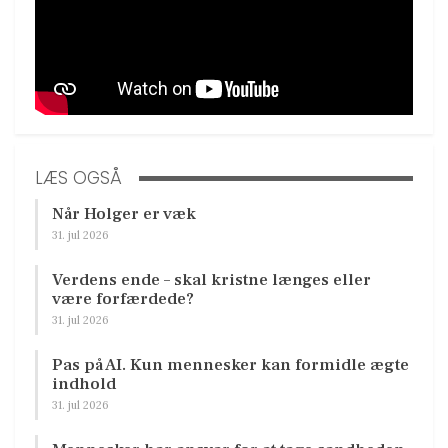
LÆS OGSÅ
Når Holger er væk
31. jul 2026
Verdens ende – skal kristne længes eller
være forfærdede?
31. jul 2026
Pas på AI. Kun mennesker kan formidle ægte
indhold
31. jul 2026