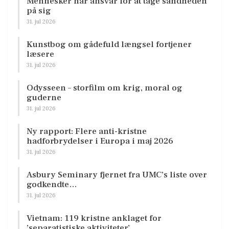
Mennesker har ansvar for at tage sandheden
på sig
31. jul 2026
Kunstbog om gådefuld længsel fortjener
læsere
31. jul 2026
Odysseen – storfilm om krig, moral og
guderne
31. jul 2026
Ny rapport: Flere anti-kristne
hadforbrydelser i Europa i maj 2026
31. jul 2026
Asbury Seminary fjernet fra UMC’s liste over
godkendte…
31. jul 2026
Vietnam: 119 kristne anklaget for
’separatistiske aktiviteter’