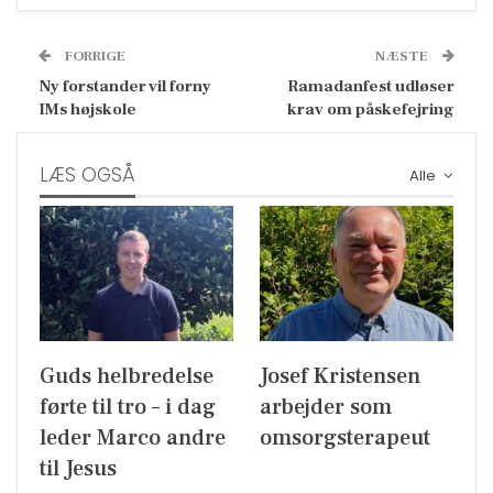
FORRIGE
NÆSTE
Ny forstander vil forny
Ramadanfest udløser
IMs højskole
krav om påskefejring
LÆS OGSÅ
Alle
Guds helbredelse
Josef Kristensen
førte til tro – i dag
arbejder som
leder Marco andre
omsorgsterapeut
til Jesus