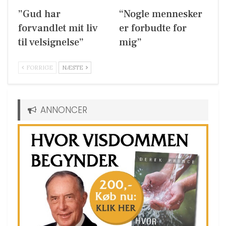
”Gud har
“Nogle mennesker
forvandlet mit liv
er forbudte for
til velsignelse”
mig”
FORRIGE
NÆSTE
ANNONCER