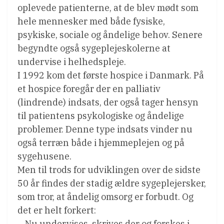
oplevede patienterne, at de blev mødt som
hele mennesker med både fysiske,
psykiske, sociale og åndelige behov. Senere
begyndte også sygeplejeskolerne at
undervise i helhedspleje.
I 1992 kom det første hospice i Danmark. På
et hospice foregår der en palliativ
(lindrende) indsats, der også tager hensyn
til patientens psykologiske og åndelige
problemer. Denne type indsats vinder nu
også terræn både i hjemmeplejen og på
sygehusene.
Men til trods for udviklingen over de sidste
50 år findes der stadig ældre sygeplejersker,
som tror, at åndelig omsorg er forbudt. Og
det er helt forkert:
– Nu undervises, skrives der og forskes i