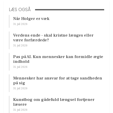
LÆS OGSÅ
Når Holger er væk
31. jul 2026
Verdens ende – skal kristne længes eller
være forfærdede?
31. jul 2026
Pas på AI. Kun mennesker kan formidle ægte
indhold
31. jul 2026
Mennesker har ansvar for at tage sandheden
på sig
31. jul 2026
Kunstbog om gådefuld længsel fortjener
læsere
31. jul 2026