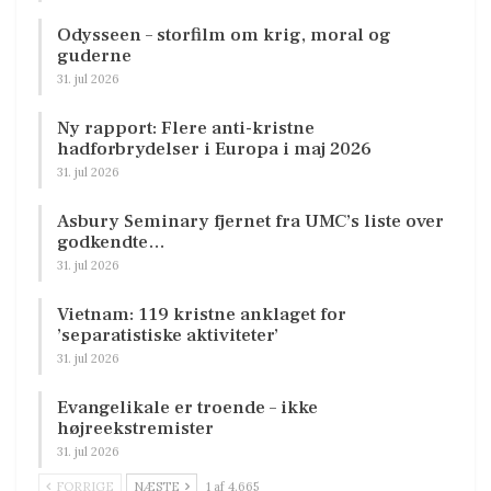
Odysseen – storfilm om krig, moral og
guderne
31. jul 2026
Ny rapport: Flere anti-kristne
hadforbrydelser i Europa i maj 2026
31. jul 2026
Asbury Seminary fjernet fra UMC’s liste over
godkendte…
31. jul 2026
Vietnam: 119 kristne anklaget for
’separatistiske aktiviteter’
31. jul 2026
Evangelikale er troende – ikke
højreekstremister
31. jul 2026
FORRIGE
NÆSTE
1 af 4.665