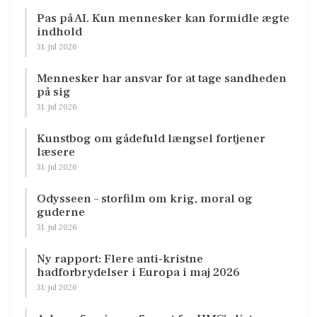
Pas på AI. Kun mennesker kan formidle ægte
indhold
31. jul 2026
Mennesker har ansvar for at tage sandheden
på sig
31. jul 2026
Kunstbog om gådefuld længsel fortjener
læsere
31. jul 2026
Odysseen – storfilm om krig, moral og
guderne
31. jul 2026
Ny rapport: Flere anti-kristne
hadforbrydelser i Europa i maj 2026
31. jul 2026