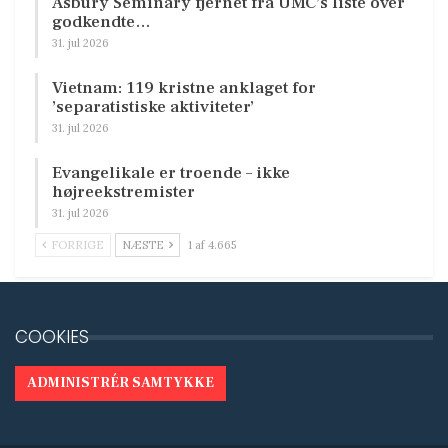
Asbury Seminary fjernet fra UMC’s liste over
godkendte…
31. jul 2026
Vietnam: 119 kristne anklaget for
’separatistiske aktiviteter’
31. jul 2026
Evangelikale er troende – ikke
højreekstremister
31. jul 2026
FORRIGE
NÆSTE
1 af 4.665
COOKIES
ADMINISTRÉR SAMTYKKE