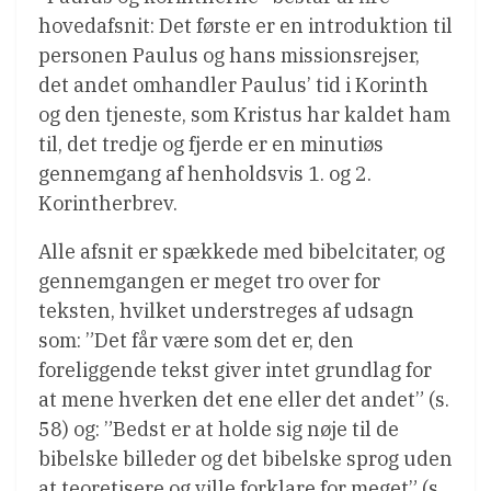
hovedafsnit: Det første er en introduktion til
personen Paulus og hans missionsrejser,
det andet omhandler Paulus’ tid i Korinth
og den tjeneste, som Kristus har kaldet ham
til, det tredje og fjerde er en minutiøs
gennemgang af henholdsvis 1. og 2.
Korintherbrev.
Alle afsnit er spækkede med bibelcitater, og
gennemgangen er meget tro over for
teksten, hvilket understreges af udsagn
som: ”Det får være som det er, den
foreliggende tekst giver intet grundlag for
at mene hverken det ene eller det andet” (s.
58) og: ”Bedst er at holde sig nøje til de
bibelske billeder og det bibelske sprog uden
at teoretisere og ville forklare for meget” (s.