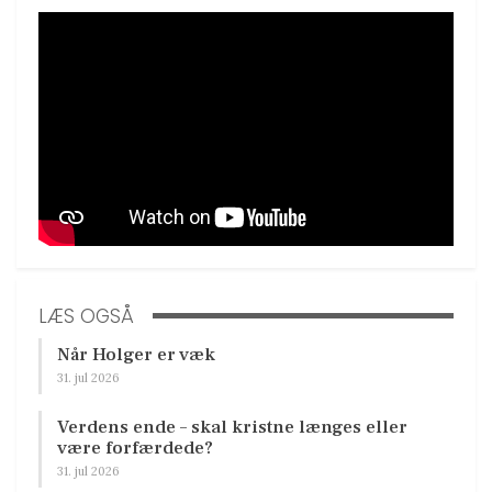
LÆS OGSÅ
Når Holger er væk
31. jul 2026
Verdens ende – skal kristne længes eller
være forfærdede?
31. jul 2026