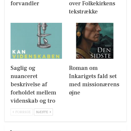
forvandler
over Folkekirkens
tekstrække
Saglig og
Roman om
nuanceret
Inkarigets fald set
beskrivelse af
med missionærens
forholdet mellem
øjne
videnskab og tro
FORRIGE
NÆSTE