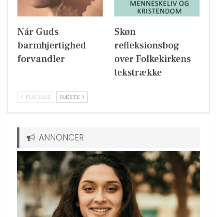
Når Guds
Skøn
barmhjertighed
refleksionsbog
forvandler
over Folkekirkens
tekstrække
FORRIGE
NÆSTE
ANNONCER