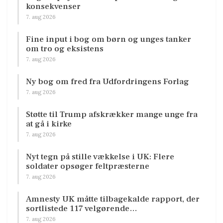
konsekvenser
7. aug 2026
Fine input i bog om børn og unges tanker
om tro og eksistens
7. aug 2026
Ny bog om fred fra Udfordringens Forlag
7. aug 2026
Støtte til Trump afskrækker mange unge fra
at gå i kirke
7. aug 2026
Nyt tegn på stille vækkelse i UK: Flere
soldater opsøger feltpræsterne
7. aug 2026
Amnesty UK måtte tilbagekalde rapport, der
sortlistede 117 velgørende…
7. aug 2026