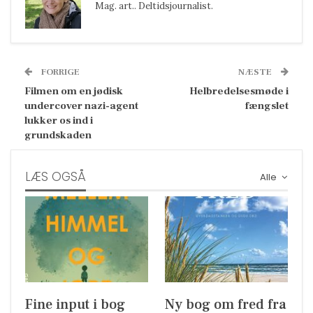
Mag. art.. Deltidsjournalist.
FORRIGE
NÆSTE
Filmen om en jødisk
Helbredelsesmøde i
undercover nazi-agent
fængslet
lukker os ind i
grundskaden
LÆS OGSÅ
Alle
Fine input i bog
Ny bog om fred fra