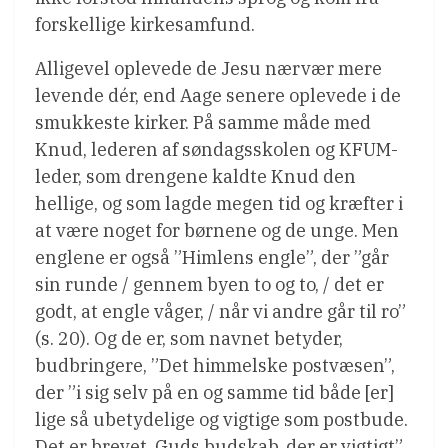
forskellige kirkesamfund.
Alligevel oplevede de Jesu nærvær mere
levende dér, end Aage senere oplevede i de
smukkeste kirker. På samme måde med
Knud, lederen af søndagsskolen og KFUM-
leder, som drengene kaldte Knud den
hellige, og som lagde megen tid og kræfter i
at være noget for børnene og de unge. Men
englene er også ”Himlens engle”, der ”går
sin runde / gennem byen to og to, / det er
godt, at engle våger, / når vi andre går til ro”
(s. 20). Og de er, som navnet betyder,
budbringere, ”Det himmelske postvæsen”,
der ”i sig selv på en og samme tid både [er]
lige så ubetydelige og vigtige som postbude.
Det er brevet, Guds budskab, der er vigtigt”