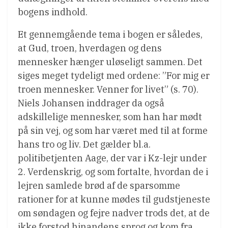
bogens indhold.
Et gennemgående tema i bogen er således,
at Gud, troen, hverdagen og dens
mennesker hænger uløseligt sammen. Det
siges meget tydeligt med ordene: ”For mig er
troen mennesker. Venner for livet” (s. 70).
Niels Johansen inddrager da også
adskillelige mennesker, som han har mødt
på sin vej, og som har været med til at forme
hans tro og liv. Det gælder bl.a.
politibetjenten Aage, der var i Kz-lejr under
2. Verdenskrig, og som fortalte, hvordan de i
lejren samlede brød af de sparsomme
rationer for at kunne mødes til gudstjeneste
om søndagen og fejre nadver trods det, at de
ikke forstod hinandens sprog og kom fra