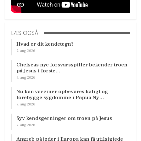
LÆS OGSÅ
Hvad er dit kendetegn?
7. aug 2026
Chelseas nye forsvarsspiller bekender troen
på Jesus i første…
7. aug 2026
Nu kan vacciner opbevares køligt og
forebygge sygdomme i Papua Ny…
7. aug 2026
Syv kendsgerninger om troen på Jesus
7. aug 2026
Angreb på jøder i Europa kan få utilsigtede