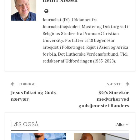
Henri Nissen
Journalist (DJ). Uddannet fra
Journalisthøjskolen. Master og Doktorgrad i
Religious Studies fra Promise Christian
University. Forfatter til 18 bøger. Har
arbejdet i Folketinget. Rejst i Asien og Afrika
for bl.a. Det Lutherske Verdensforbund. Tidl.
redaktør af Udfordringen (1985-2023).
FORRIGE
NÆSTE
Jesus folket og Guds
KG’s Storekor
nærvær
medvirker ved
gudstjeneste i Randers
LÆS OGSÅ
Alle