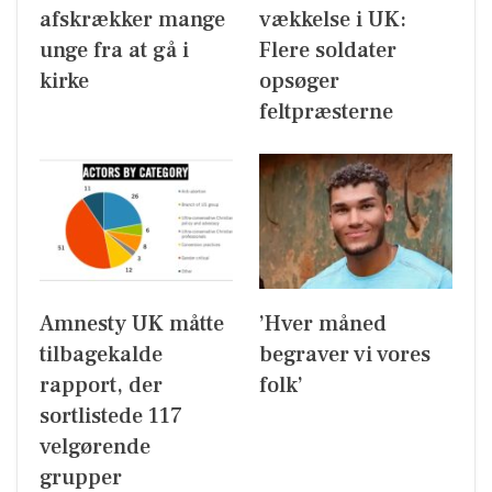
afskrækker mange
vækkelse i UK:
unge fra at gå i
Flere soldater
kirke
opsøger
feltpræsterne
Amnesty UK måtte
’Hver måned
tilbagekalde
begraver vi vores
rapport, der
folk’
sortlistede 117
velgørende
grupper