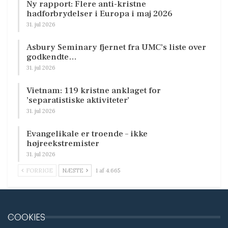
Ny rapport: Flere anti-kristne
hadforbrydelser i Europa i maj 2026
31. jul 2026
Asbury Seminary fjernet fra UMC’s liste over
godkendte…
31. jul 2026
Vietnam: 119 kristne anklaget for
’separatistiske aktiviteter’
31. jul 2026
Evangelikale er troende – ikke
højreekstremister
31. jul 2026
FORRIGE
NÆSTE
1 af 4.665
COOKIES