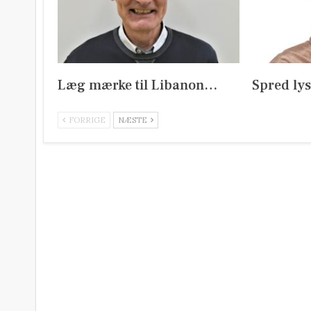
Læg mærke til Libanon…
Spred ly
FORRIGE
NÆSTE