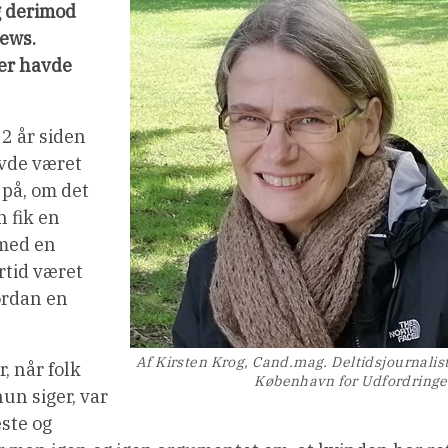
g derimod
iews.
der havde
22 år siden
avde været
på, om det
 fik en
 med en
rtid været
vordan en
Af Kirsten Krog, Cand.mag. Deltidsjournalist
, når folk
København for Udfordring
hun siger, var
ste og