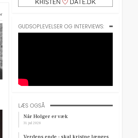
er
GUDSOPLEVELSER OG INTERVIEWS:
LÆS OGSÅ
Når Holger er væk
31. jul 2026
Verdens ende – skal kristne længes