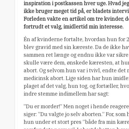
inspiration i postkassen hver uge. Hvad je
ikke bruger meget tid på, er bladets interv
Forleden vakte en artikel om tre kvinder, 
fortrudt et valg, imidlertid min interesse.
Én af kvinderne fortalte, hvordan hun for 
blev gravid med sin kæreste. Da de ikke h
sammen ret længe og endnu ikke var sikre 
skulle være dem, ønskede kæresten, at hun
abort. Og selvom hun var i tvivl, endte det
medicinsk abort. Lige siden har hun imidle
plaget af det valg, hun tog, og fortæller, h
indre stemme indimellem har sagt:
”Du er morder!” Men noget i hende reagerer
siger: ”Du valgte jo selv aborten.” For, som 
hun under et stort pres ”både fra min kære