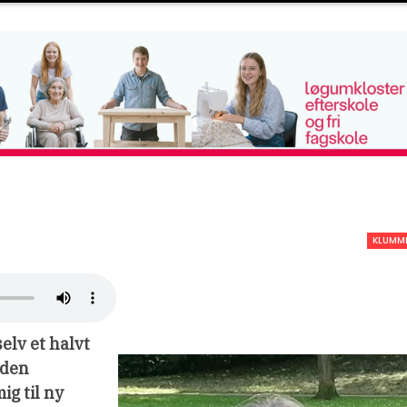
KLUMM
selv et halvt
 den
ig til ny