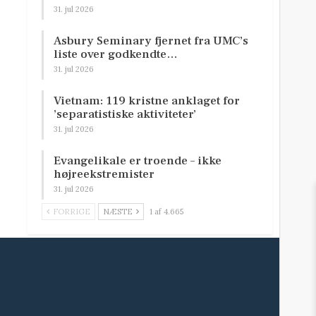
31. jul 2026
Asbury Seminary fjernet fra UMC’s
liste over godkendte…
31. jul 2026
Vietnam: 119 kristne anklaget for
’separatistiske aktiviteter’
31. jul 2026
Evangelikale er troende – ikke
højreekstremister
31. jul 2026
FORRIGE
NÆSTE
1 af 4.665