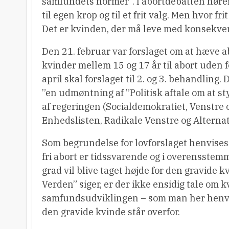
samfundets normer”. I abortdebatten hører
til egen krop og til et frit valg. Men hvor fri
Det er kvinden, der må leve med konsekven
Den 21. februar var forslaget om at hæve a
kvinder mellem 15 og 17 år til abort uden 
april skal forslaget til 2. og 3. behandling
”en udmøntning af ”Politisk aftale om at sty
af regeringen (Socialdemokratiet, Venstre o
Enhedslisten, Radikale Venstre og Alternat
Som begrundelse for lovforslaget henvises d
fri abort er tidssvarende og i overensstem
grad vil blive taget højde for den gravid
Verden” siger, er der ikke ensidig tale om 
samfundsudviklingen – som man her henvise
den gravide kvinde står overfor.