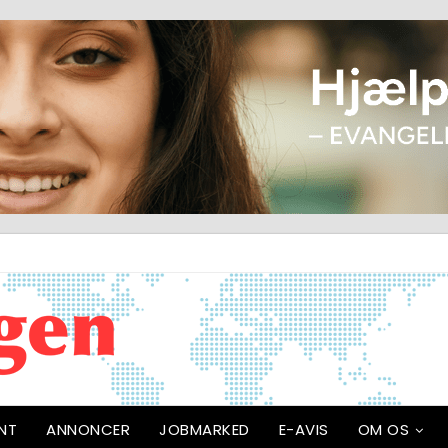
NT
ANNONCER
JOBMARKED
E-AVIS
OM OS