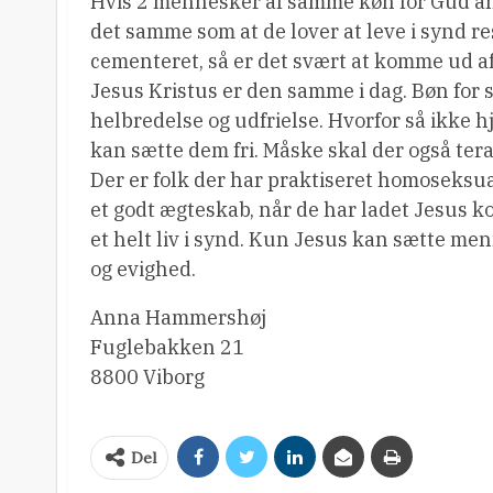
Hvis 2 mennesker af samme køn for Gud ansi
det samme som at de lover at leve i synd rest
cementeret, så er det svært at komme ud af
Jesus Kristus er den samme i dag. Bøn for 
helbredelse og udfrielse. Hvorfor så ikke h
kan sætte dem fri. Måske skal der også terap
Der er folk der har praktiseret homoseksua
et godt ægteskab, når de har ladet Jesus k
et helt liv i synd. Kun Jesus kan sætte men
og evighed.
Anna Hammershøj
Fuglebakken 21
8800 Viborg
Del