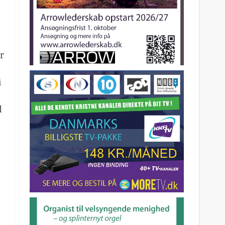
r
i
d