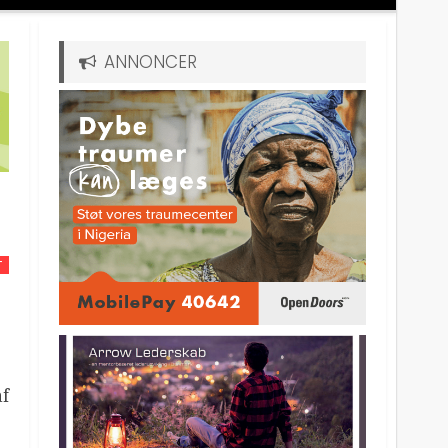
ANNONCER
T
af