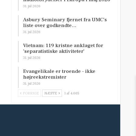
31. jul 2026
Asbury Seminary fjernet fra UMC’s
liste over godkendte…
31. jul 2026
Vietnam: 119 kristne anklaget for
’separatistiske aktiviteter’
31. jul 2026
Evangelikale er troende – ikke
højreekstremister
31. jul 2026
FORRIGE
NÆSTE
1 af 4.665