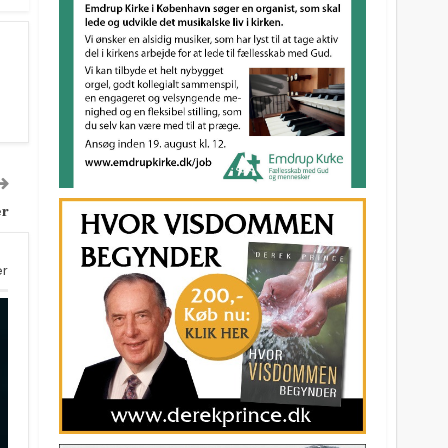
er
er