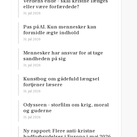
Verdens ende – skal kristne længes
eller være forfærdede?
31. jul 2026
Pas på AI. Kun mennesker kan
formidle ægte indhold
31. jul 2026
Mennesker har ansvar for at tage
sandheden på sig
31. jul 2026
Kunstbog om gådefuld længsel
fortjener læsere
31. jul 2026
Odysseen – storfilm om krig, moral
og guderne
31. jul 2026
Ny rapport: Flere anti-kristne
hadforbrydelser i Europa i maj 2026