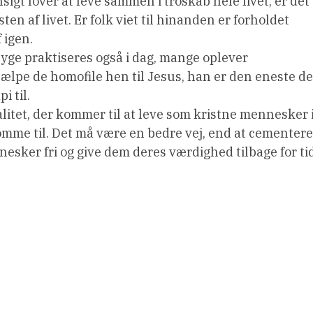
gt lover at leve sammen i troskab hele livet, er det
en af livet. Er folk viet til hinanden er forholdet
 igen.
syge praktiseres også i dag, mange oplever
jælpe de homofile hen til Jesus, han er den eneste de
i til.
litet, der kommer til at leve som kristne mennesker 
omme til. Det må være en bedre vej, end at cementere
nesker fri og give dem deres værdighed tilbage for ti