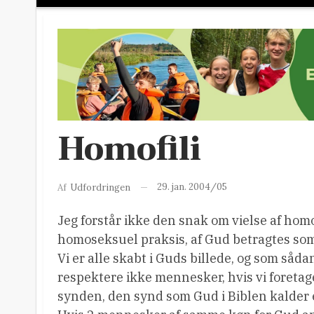
Homofili
29. jan. 2004/05
Af
Udfordringen
Jeg forstår ikke den snak om vielse af homof
homoseksuel praksis, af Gud betragtes som s
Vi er alle skabt i Guds billede, og som sådan
respektere ikke mennesker, hvis vi foretage
synden, den synd som Gud i Biblen kalder 