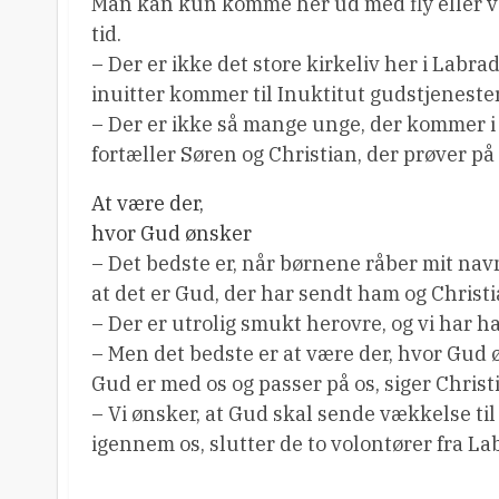
Man kan kun komme her ud med fly eller ve
tid.
– Der er ikke det store kirkeliv her i Labra
inuitter kommer til Inuktitut gudstjeneste
– Der er ikke så mange unge, der kommer i k
fortæller Søren og Christian, der prøver på 
At være der,
hvor Gud ønsker
– Det bedste er, når børnene råber mit nav
at det er Gud, der har sendt ham og Christi
– Der er utrolig smukt herovre, og vi har h
– Men det bedste er at være der, hvor Gud ø
Gud er med os og passer på os, siger Christ
– Vi ønsker, at Gud skal sende vækkelse til 
igennem os, slutter de to volontører fra L