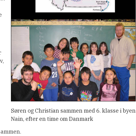
e
r
v,
Søren og Christian sammen med 6. klasse i byen
Nain, efter en time om Danmark
 sammen.