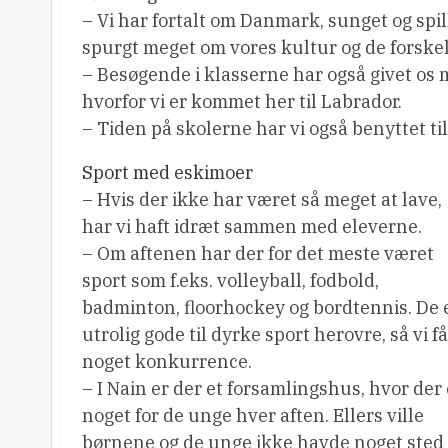
– Vi har fortalt om Danmark, sunget og spil
spurgt meget om vores kultur og de forske
– Besøgende i klasserne har også givet os mu
hvorfor vi er kommet her til Labrador.
– Tiden på skolerne har vi også benyttet ti
Sport med eskimoer
– Hvis der ikke har været så meget at lave,
har vi haft idræt sammen med eleverne.
– Om aftenen har der for det meste været
sport som f.eks. volleyball, fodbold,
badminton, floorhockey og bordtennis. De 
utrolig gode til dyrke sport herovre, så vi f
noget konkurrence.
– I Nain er der et forsamlingshus, hvor der 
noget for de unge hver aften. Ellers ville
børnene og de unge ikke havde noget sted 