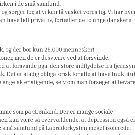
kirken i de små samfund.
og sørger for, at vi kan få vasket vores tøj. Vi har hve
an have lidt privatliv, fortæller de to unge danskere
k, og der bor kun 25.000 mennesker!
ioner, men de er desværre ved at forsvinde.
ed at forsvinde pga. den store indflydelse fra fjernsy
. Det er stadig obligatorisk for alle at have Inuktitu
 engelsk er stigende, selv om man forsøger at bevar
samme som på Grønland. Der er mange sociale
onen kan være så overvældende, at depression også e
e små samfund på Labradorkysten meget isolerede.