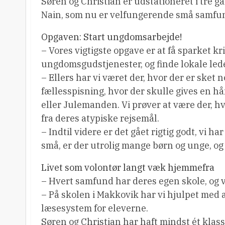
Søren og Christian er udstationeret i tre 
Nain, som nu er velfungerende små samfun
Opgaven: Start ungdomsarbejde!
– Vores vigtigste opgave er at få sparket kr
ungdomsgudstjenester, og finde lokale led
– Ellers har vi været der, hvor der er sket
fællesspisning, hvor der skulle gives en h
eller Julemanden. Vi prøver at være der, h
fra deres atypiske rejsemål.
– Indtil videre er det gået rigtig godt, vi
små, er der utrolig mange børn og unge, og v
Livet som volontør langt væk hjemmefra
– Hvert samfund har deres egen skole, og v
– På skolen i Makkovik har vi hjulpet med a
læsesystem for eleverne.
Søren og Christian har haft mindst ét kla