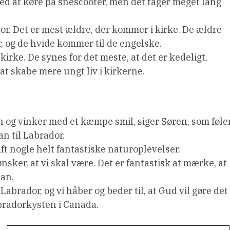
d at køre på snescooter, men det tager meget lang
dor. Det er mest ældre, der kommer i kirke. De ældre
r, og de hvide kommer til de engelske.
irke. De synes for det meste, at det er kedeligt,
at skabe mere ungt liv i kirkerne.
n og vinker med et kæmpe smil, siger Søren, som føler
an til Labrador.
aft nogle helt fantastiske naturoplevelser.
nsker, at vi skal være. Det er fantastisk at mærke, at
ian.
Labrador, og vi håber og beder til, at Gud vil gøre det
abradorkysten i Canada.