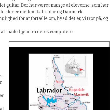
let guitar. Der har været mange af eleverne, som har
lle, der er mellem Labrador og Danmark.
lighed for at fortælle om, hvad det er, vi tror på, og
l at maile hjem fra deres computere.
er
år
er
at