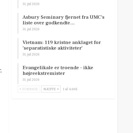
31. jul 2026
Asbury Seminary fjernet fra UMC’s
liste over godkendte…
31. jul 2026
Vietnam: 119 kristne anklaget for
’separatistiske aktiviteter’
31. jul 2026
Evangelikale er troende – ikke
,
højreekstremister
31. jul 2026
FORRIGE
NÆSTE
1 af 4.665