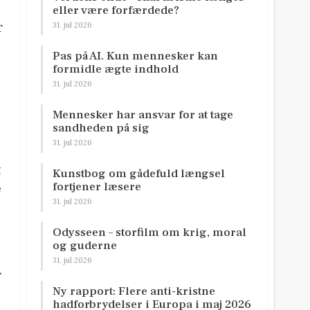
eller være forfærdede?
r
31. jul 2026
Pas på AI. Kun mennesker kan
formidle ægte indhold
31. jul 2026
Mennesker har ansvar for at tage
sandheden på sig
31. jul 2026
n
t
Kunstbog om gådefuld længsel
fortjener læsere
e
31. jul 2026
Odysseen – storfilm om krig, moral
og guderne
31. jul 2026
r
Ny rapport: Flere anti-kristne
hadforbrydelser i Europa i maj 2026