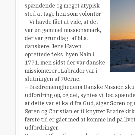
spændende og meget atypisk
sted at tage hen som volontør.
– Vi havde fået at vide, at det
var en gammel missionsmark,
der var grundlagt af bl.a.
danskere. Jens Haven
oprettede f.eks. byen Nain i
1771, men sidst der var danske
missionærer i Labrador var i
slutningen af 70erne.
– Brødremenighedens Danske Mission skul
udfordring op, og det, syntes vi, lød spæn
at dette var et kald fra Gud, siger Søren og 
Søren og Christian er tilknyttet Brødrekir
første tid er gået med at komme ind på liv
udfordringer.