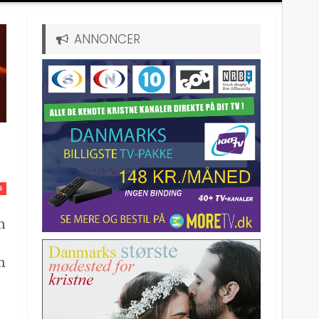
ANNONCER
G
n
n