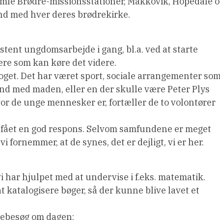
gamle Brødre-missionsstationer, Makkovik, Hopedale 
d med hver deres brødrekirke.
istent ungdomsarbejde i gang, bl.a. ved at starte
ere som kan køre det videre.
 noget. Det har været sport, sociale arrangementer so
ånd med maden, eller en der skulle være Peter Plys
vor de unge mennesker er, fortæller de to volontører
 har fået en god respons. Selvom samfundene er meget
i fornemmer, at de synes, det er dejligt, vi er her.
i har hjulpet med at undervise i f.eks. matematik.
t katalogisere bøger, så der kunne blive lavet et
ssebesøg om dagen: