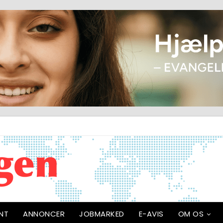
NT
ANNONCER
JOBMARKED
E-AVIS
OM OS