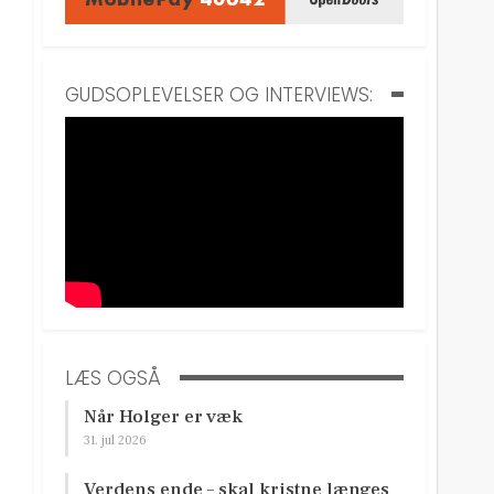
GUDSOPLEVELSER OG INTERVIEWS:
LÆS OGSÅ
Når Holger er væk
31. jul 2026
Verdens ende – skal kristne længes