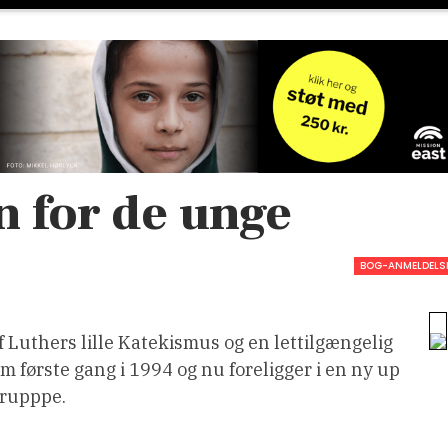
n for de unge
BOG-ANMELDELS
Luthers lille Katekismus og en lettilgængelig
om første gang i 1994 og nu foreligger i en ny up
grupppe.