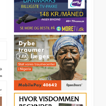
en
er