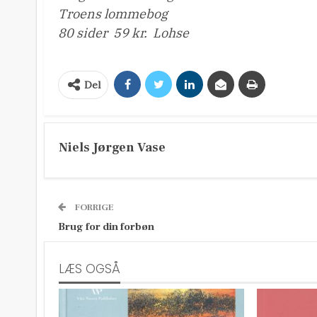
Troens lommebog
80 sider  59 kr.  Lohse
Del
Niels Jørgen Vase
FORRIGE
Brug for din forbøn
LÆS OGSÅ