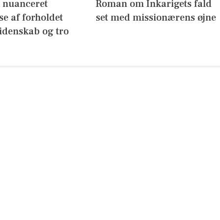
g nuanceret
Roman om Inkarigets fald
se af forholdet
set med missionærens øjne
idenskab og tro