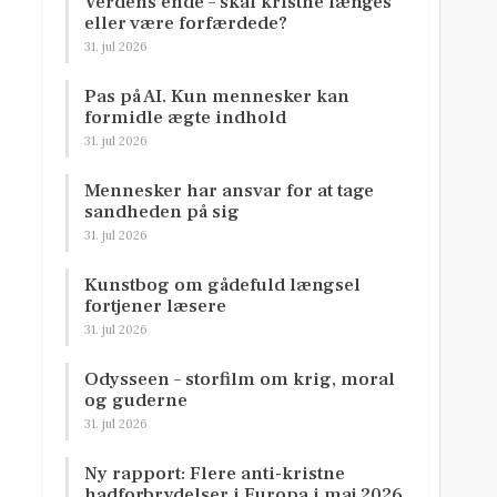
Verdens ende – skal kristne længes
eller være forfærdede?
31. jul 2026
Pas på AI. Kun mennesker kan
formidle ægte indhold
31. jul 2026
Mennesker har ansvar for at tage
sandheden på sig
31. jul 2026
Kunstbog om gådefuld længsel
fortjener læsere
31. jul 2026
Odysseen – storfilm om krig, moral
og guderne
31. jul 2026
Ny rapport: Flere anti-kristne
hadforbrydelser i Europa i maj 2026