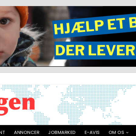
NT
ANNONCER
JOBMARKED
E-AVIS
OM OS