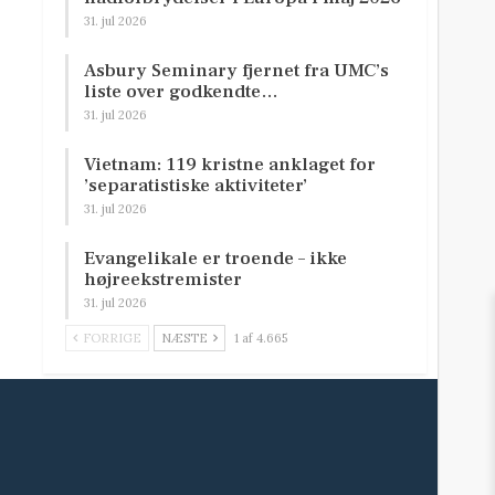
31. jul 2026
Asbury Seminary fjernet fra UMC’s
liste over godkendte…
31. jul 2026
Vietnam: 119 kristne anklaget for
’separatistiske aktiviteter’
31. jul 2026
Evangelikale er troende – ikke
højreekstremister
31. jul 2026
FORRIGE
NÆSTE
1 af 4.665