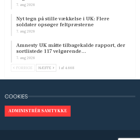
7. aug 2026
Nyt tegn på stille vækkelse i UK: Flere
soldater opsøger feltpræsterne
7. aug 2026
Amnesty UK måtte tilbagekalde rapport, der
sortlistede 117 velgørende…
7. aug 2026
FORRIGE
NÆSTE
1 af 4.668
COOKIES
ADMINISTRÉR SAMTYKKE