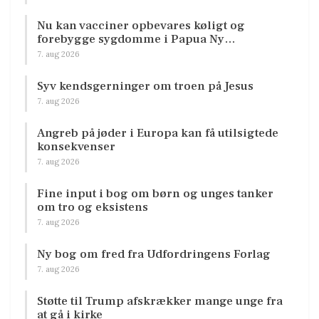
Nu kan vacciner opbevares køligt og
forebygge sygdomme i Papua Ny…
7. aug 2026
Syv kendsgerninger om troen på Jesus
7. aug 2026
Angreb på jøder i Europa kan få utilsigtede
konsekvenser
7. aug 2026
Fine input i bog om børn og unges tanker
om tro og eksistens
7. aug 2026
Ny bog om fred fra Udfordringens Forlag
7. aug 2026
Støtte til Trump afskrækker mange unge fra
at gå i kirke