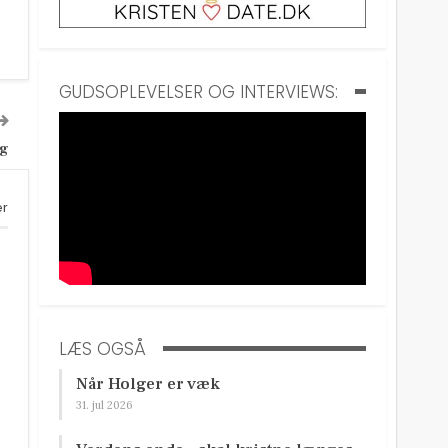
GUDSOPLEVELSER OG INTERVIEWS:
ng
er
LÆS OGSÅ
Når Holger er væk
31. jul 2026