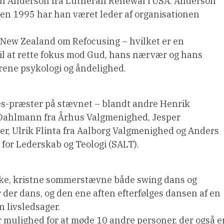
Paul Anderson fra Lutheran Renewal i USA. Anderson
iden 1995 har han været leder af organisationen
New Zealand om Refocusing – hvilket er en
 til at rette fokus mod Gud, hans nærvær og hans
rene psykologi og åndelighed.
es-præster på stævnet – blandt andre Henrik
 Dahlmann fra Århus Valgmenighed, Jesper
r, Ulrik Flinta fra Aalborg Valgmenighed og Anders
for Lederskab og Teologi (SALT).
e, kristne sommerstævne både swing dans og
der dans, og den ene aften efterfølges dansen af en
n livsledsager.
får mulighed for at møde 10 andre personer, der også e