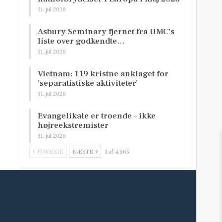
31. jul 2026
Asbury Seminary fjernet fra UMC’s
liste over godkendte…
31. jul 2026
Vietnam: 119 kristne anklaget for
’separatistiske aktiviteter’
31. jul 2026
Evangelikale er troende – ikke
højreekstremister
31. jul 2026
FORRIGE
NÆSTE
1 af 4.665