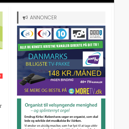
ANNONCER
R
r