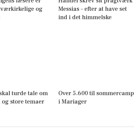
ngens læsere er
Händel skrev sit pragtværk
 tværkirkelige og
Messias – efter at have set
e
ind i det himmelske
skal turde tale om
Over 5.600 til sommercamp
 og store temaer
i Mariager