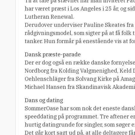
Til at tale på stævnet har man inviteret 
har været præst i Los Angeles i 25 år, og s
Lutheran Renewal.
Derudover underviser Pauline Skeates fra 
rådgivningsmodel, som sigter på at få folk
tanker. Hun formår på enestående vis at fo
Dansk præste-parade
Der er dog også en række danske fornyels
Nordborg fra Kolding Valgmenighed, Keld
Oehlenschläger fra Solvang Kirke på Amage
Michael Hansen fra Skandinavisk Akademi 
Dans og dating
SommerOase har som nok det eneste dansk
speeddating på programmet. Tre aftener er 
hurtig datingrunde for singler, som søger e
Det går kort sagt ud på, at alle deltagere 