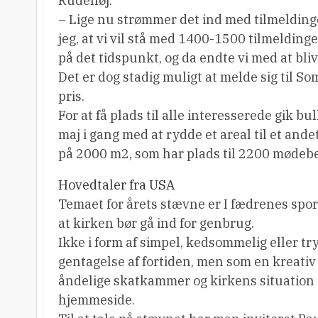
Rudehøj.
– Lige nu strømmer det ind med tilmeldinger,
jeg, at vi vil stå med 1400-1500 tilmelding
på det tidspunkt, og da endte vi med at bliv
Det er dog stadig muligt at melde sig til So
pris.
For at få plads til alle interesserede gik bu
maj i gang med at rydde et areal til et ande
på 2000 m2, som har plads til 2200 mødeb
Hovedtaler fra USA
Temaet for årets stævne er I fædrenes spor
at kirken bør gå ind for genbrug.
Ikke i form af simpel, kedsommelig eller 
gentagelse af fortiden, men som en kreati
åndelige skatkammer og kirkens situation 
hjemmeside.