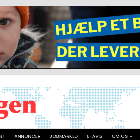
NT
ANNONCER
JOBMARKED
E-AVIS
OM OS