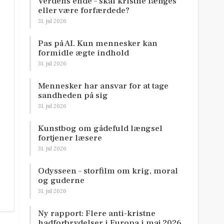
Verdens ende – skal kristne længes
eller være forfærdede?
31. jul 2026
Pas på AI. Kun mennesker kan
formidle ægte indhold
31. jul 2026
Mennesker har ansvar for at tage
sandheden på sig
31. jul 2026
Kunstbog om gådefuld længsel
fortjener læsere
31. jul 2026
Odysseen – storfilm om krig, moral
og guderne
31. jul 2026
Ny rapport: Flere anti-kristne
hadforbrydelser i Europa i maj 2026