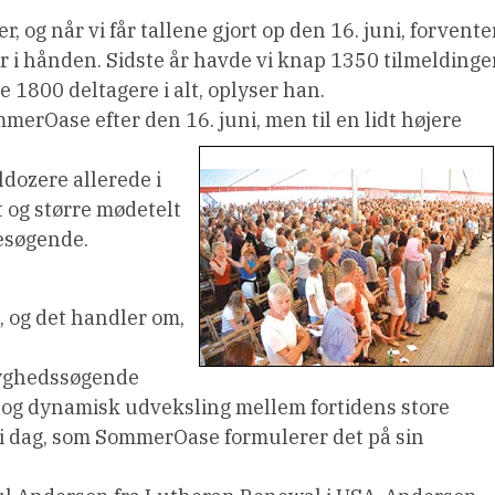
 og når vi får tallene gjort op den 16. juni, forvente
er i hånden. Sidste år havde vi knap 1350 tilmeldinge
e 1800 deltagere i alt, oplyser han.
mmerOase efter den 16. juni, men til en lidt højere
lldozere allerede i
t og større mødetelt
esøgende.
, og det handler om,
tryghedssøgende
v og dynamisk udveksling mellem fortidens store
i dag, som SommerOase formulerer det på sin