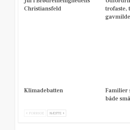
Jul i Brødremenighedens
Udfordri
Christiansfeld
trofaste,
gavmild
Klimadebatten
Familier 
både små
FORRIGE
NÆSTE