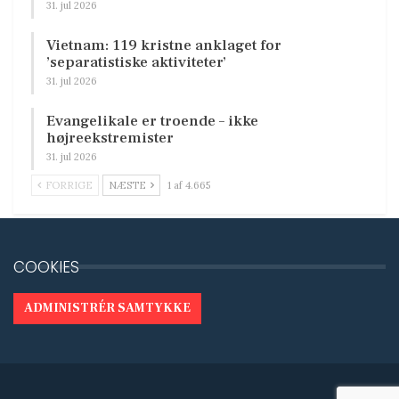
31. jul 2026
Vietnam: 119 kristne anklaget for
’separatistiske aktiviteter’
31. jul 2026
Evangelikale er troende – ikke
højreekstremister
31. jul 2026
FORRIGE
NÆSTE
1 af 4.665
COOKIES
ADMINISTRÉR SAMTYKKE