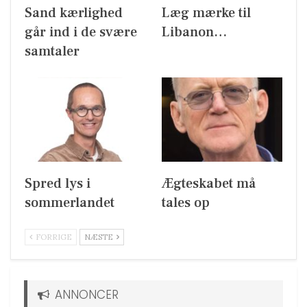
Sand kærlighed
Læg mærke til
går ind i de svære
Libanon…
samtaler
Spred lys i
Ægteskabet må
sommerlandet
tales op
FORRIGE
NÆSTE
ANNONCER