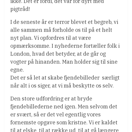
ikke. Det er fordi, det var for dyrt med
pigtråd!
I de seneste år er terror blevet et begreb, vi
alle sammen må forholde os til på et helt
nyt plan. Vi opfordres til at være
opmærksomme. I nyhederne fortæller folk i
London, hvad det betyder, at de går og
vogter på hinanden. Man holder sig til sine
egne.
Det er så let at skabe fjendebilleder  særligt
når alt i os siger, at vi må beskytte os selv.
Den store udfordring er at bryde
fjendebillederne ned igen. Men selvom det
er svært, så er det vel egentlig vores
fornemste opgave som kristne. Vi er kaldet
til at elske  til at række ud  til at gå længere