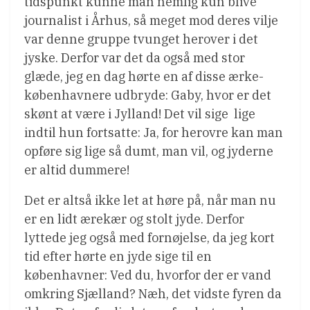
tidspunkt kunne man nemlig kun blive
journalist i Århus, så meget mod deres vilje
var denne gruppe tvunget herover i det
jyske. Derfor var det da også med stor
glæde, jeg en dag hørte en af disse ærke-
københavnere udbryde: Gaby, hvor er det
skønt at være i Jylland! Det vil sige  lige
indtil hun fortsatte: Ja, for herovre kan man
opføre sig lige så dumt, man vil, og jyderne
er altid dummere!
Det er altså ikke let at høre på, når man nu
er en lidt ærekær og stolt jyde. Derfor
lyttede jeg også med fornøjelse, da jeg kort
tid efter hørte en jyde sige til en
københavner: Ved du, hvorfor der er vand
omkring Sjælland? Næh, det vidste fyren da