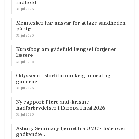
indhold
31. jul 2026
Mennesker har ansvar for at tage sandheden
på sig
31. jul 2026
Kunstbog om gådefuld længsel fortjener
læsere
31. jul 2026
Odysseen – storfilm om krig, moral og
guderne
31. jul 2026
Ny rapport: Flere anti-kristne
hadforbrydelser i Europa i maj 2026
31. jul 2026
Asbury Seminary fjernet fra UMC’s liste over
godkendte…