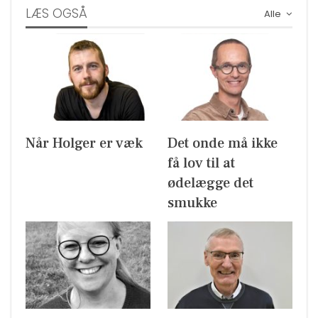
LÆS OGSÅ
Alle
Når Holger er væk
Det onde må ikke
få lov til at
ødelægge det
smukke