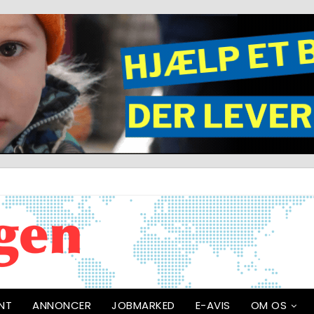
NT
ANNONCER
JOBMARKED
E-AVIS
OM OS