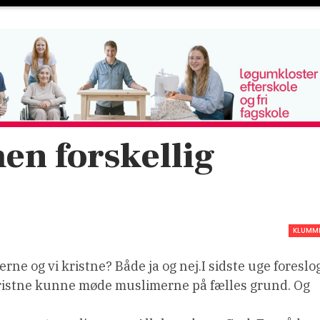
n forskellig
KLUMM
rne og vi kristne? Både ja og nej.I sidste uge foreslo
 kristne kunne møde muslimerne på fælles grund. Og