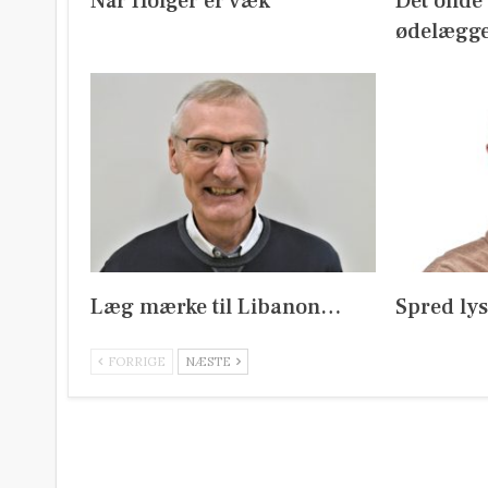
Når Holger er væk
Det onde m
ødelægge
Læg mærke til Libanon…
Spred ly
FORRIGE
NÆSTE