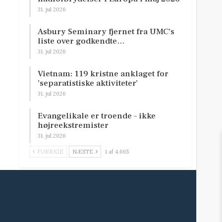
31. jul 2026
Asbury Seminary fjernet fra UMC’s
liste over godkendte…
31. jul 2026
Vietnam: 119 kristne anklaget for
’separatistiske aktiviteter’
31. jul 2026
Evangelikale er troende – ikke
højreekstremister
31. jul 2026
FORRIGE
NÆSTE
1 af 4.665