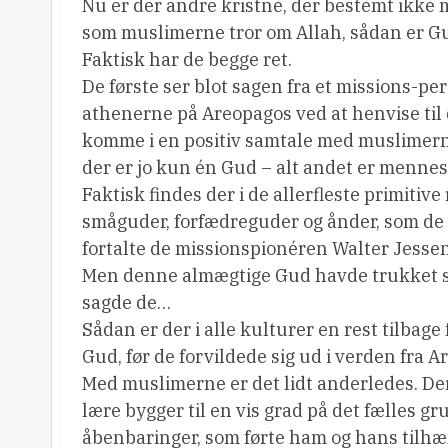
Nu er der andre kristne, der bestemt ikke 
som muslimerne tror om Allah, sådan er Gud
Faktisk har de begge ret.
De første ser blot sagen fra et missions-p
athenerne på Areopagos ved at henvise til d
komme i en positiv samtale med muslimerne
der er jo kun én Gud – alt andet er menne
Faktisk findes der i de allerfleste primitiv
småguder, forfædreguder og ånder, som de nu
fortalte de missionspionéren Walter Jessen
Men denne almægtige Gud havde trukket si
sagde de…
Sådan er der i alle kulturer en rest tilbag
Gud, før de forvildede sig ud i verden fra A
Med muslimerne er det lidt anderledes. D
lære bygger til en vis grad på det fælles g
åbenbaringer, som førte ham og hans tilhæn