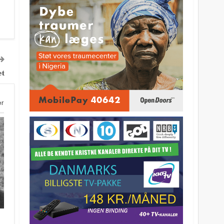
et
er