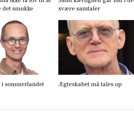
å ikke få lov til at
Sand kærlighed går ind i de
 det smukke
svære samtaler
s i sommerlandet
Ægteskabet må tales op