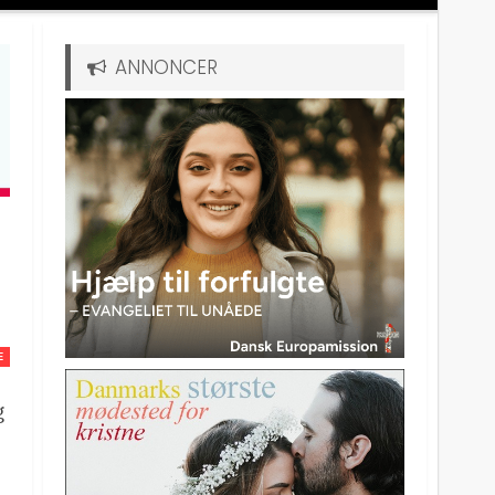
ANNONCER
E
g