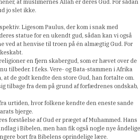
mener, at muslimernes Allah er deres Gud. For sådan
 jo slet ikke.
erspektiv. Ligesom Paulus, der kom i snak med
eres statue for en ukendt gud, sådan kan vi også
 ved at henvise til troen på én almægtig Gud. For
skeskabt.
e religioner en fjern skabergud, som er hævet over de
 tilbeder. I f.eks. Vere- og Bata-stammen i Afrika
, at de godt kendte den store Gud, han fortalte om.
g tilbage fra dem på grund af forfædrenes ondskab,
e fra urtiden, hvor folkene kendte den eneste sande
rarats bjerge.
eres forståelse af Gud er præget af Muhammed. Hans
rundlag i Bibelen, men han fik også nogle nye åndelig
gere bort fra Bibelens oprindelige lære.