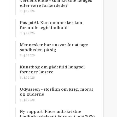
Verdens ende – skal kristne længes
eller være forfærdede?
31. jul 2026
Pas på AI. Kun mennesker kan
formidle ægte indhold
31. jul 2026
Mennesker har ansvar for at tage
sandheden på sig
31. jul 2026
Kunstbog om gådefuld længsel
fortjener læsere
31. jul 2026
Odysseen – storfilm om krig, moral
og guderne
31. jul 2026
Ny rapport: Flere anti-kristne
hadforbrydelser i Europa i maj 2026