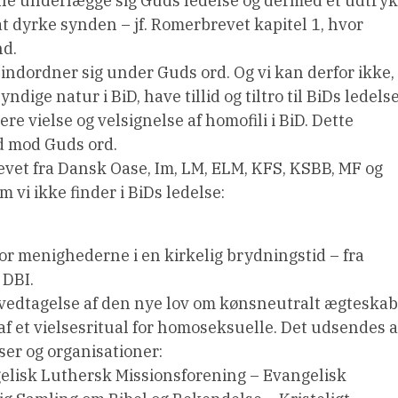
ille underlægge sig Guds ledelse og dermed et udtryk
 dyrke synden – jf. Romerbrevet kapitel 1, hvor
nd.
indordner sig under Guds ord. Og vi kan derfor ikke,
ndige natur i BiD, have tillid og tiltro til BiDs ledelse
nere vielse og velsignelse af homofili i BiD. Dette
d mod Guds ord.
revet fra Dansk Oase, Im, LM, ELM, KFS, KSBB, MF og
 vi ikke finder i BiDs ledelse:
 for menighederne i en kirkelig brydningstid – fra
 DBI.
s vedtagelse af den nye lov om kønsneutralt ægteskab
af et vielsesritual for homoseksuelle. Det udsendes a
ser og organisationer:
gelisk Luthersk Missionsforening – Evangelisk