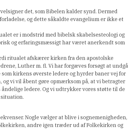
 velsigner det, som Bibelen kalder synd. Dermed
 forladelse, og dette såkaldte evangelium er ikke et
alet er i modstrid med bibelsk skabelsesteologi og
orisk og erfaringsmæssigt har været anerkendt som
di ritualet afskærer kirken fra den apostolske
ædrene, Luther m. fl. Vi har forgæves forsøgt at undgå
 som kirkens øverste ledere og hyrder baner vej for
n, og vi vil åbent gøre opmærksom på, at vi betragter
s åndelige ledere. Og vi udtrykker vores støtte til de
situation.
nsekvenser. Nogle vælger at blive i sognemenigheden,
kekirken, andre igen træder ud af Folkekirken og