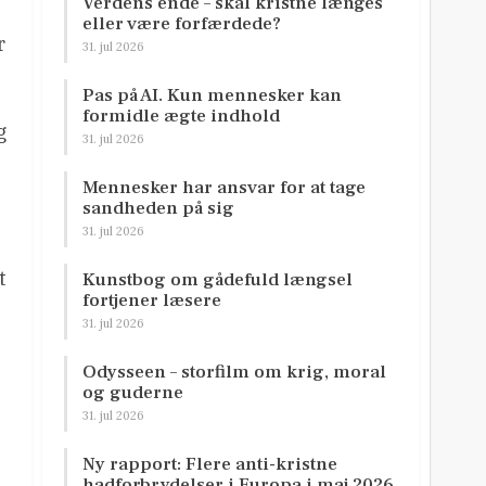
Verdens ende – skal kristne længes
eller være forfærdede?
r
31. jul 2026
Pas på AI. Kun mennesker kan
formidle ægte indhold
g
31. jul 2026
Mennesker har ansvar for at tage
sandheden på sig
31. jul 2026
t
Kunstbog om gådefuld længsel
fortjener læsere
31. jul 2026
Odysseen – storfilm om krig, moral
og guderne
31. jul 2026
Ny rapport: Flere anti-kristne
hadforbrydelser i Europa i maj 2026