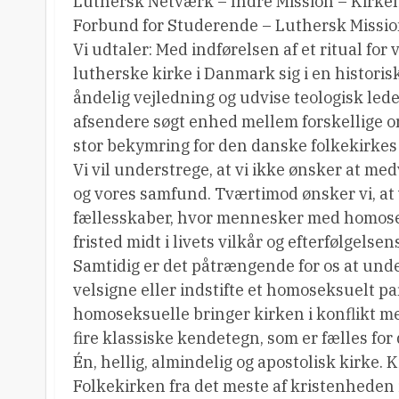
Luthersk Netværk – Indre Mission – Kirkel
Forbund for Studerende – Luthersk Missio
Vi udtaler: Med indførelsen af et ritual fo
lutherske kirke i Danmark sig i en historis
åndelig vejledning og udvise teologisk led
afsendere søgt enhed mellem forskellige or
stor bekymring for den danske folkekirkes t
Vi vil understrege, at vi ikke ønsker at me
og vores samfund. Tværtimod ønsker vi, at 
fællesskaber, hvor mennesker med homoseks
fristed midt i livets vilkår og efterfølgelse
Samtidig er det påtrængende for os at unde
velsigne eller indstifte et homoseksuelt par
homoseksuelle bringer kirken i konflikt m
fire klassiske kendetegn, som er fælles for
Én, hellig, almindelig og apostolisk kirke. 
Folkekirken fra det meste af kristenheden i