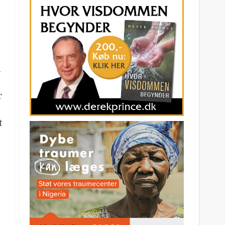
n
r
t