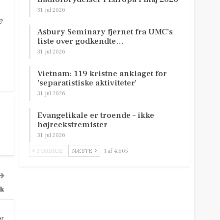
31. jul 2026
e
Asbury Seminary fjernet fra UMC’s
liste over godkendte…
31. jul 2026
Vietnam: 119 kristne anklaget for
’separatistiske aktiviteter’
31. jul 2026
Evangelikale er troende – ikke
højreekstremister
31. jul 2026
FORRIGE
NÆSTE
1 af 4.665
uk
er