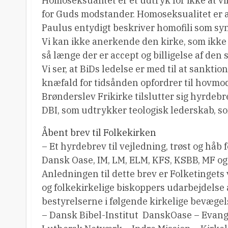
Homoseksualitet er et udtryk for ikke at v
for Guds modstander. Homoseksualitet er at
Paulus entydigt beskriver homofili som sy
Vi kan ikke anerkende den kirke, som ikke 
så længe der er accept og billigelse af den sy
Vi ser, at BiDs ledelse er med til at sanktio
knæfald for tidsånden opfordrer til hovmo
Brønderslev Frikirke tilslutter sig hyrdeb
DBI, som udtrykker teologisk lederskab, som
Åbent brev til Folkekirken
– Et hyrdebrev til vejledning, trøst og håb
Dansk Oase, IM, LM, ELM, KFS, KSBB, MF og
Anledningen til dette brev er Folketinget
og folkekirkelige biskoppers udarbejdelse 
bestyrelserne i følgende kirkelige bevægel
– Dansk Bibel-Institut  DanskOase – Evan