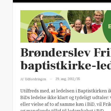
Brønderslev Fri
baptistkirke-le
29. aug. 2012/35
Af
Udfordringen
Utilfreds med, at ledelsen i Baptistkirken 
BiDs ledelse ikke klart og tydeligt udtaler:
eller vielse af to af samme køn i BiD, vil 
og manglende tillid til lederskabet i BiD.