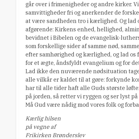
går over i frimenigheder og andre kirker. Vi 
samvittigheder fri og anerkender de forskell
at være sandheden tro i kærlighed. Og lad os
afgørende: Kirkens enhed, hellighed, almin
bevidnet i Bibelen og de evangelisk-luther
som forskellige sider af samme nød, samm
efter samhørighed og kærlighed, og lad os f
for et ægte, åndsfyldt evangelium og for de
Lad ikke den nuværende nødsituation tage m
alle vilkår er kaldet til at gøre: forkynde 
har til alle tider haft alle Guds største løft
på jorden, så retter vi ryggen og ser lyst
Må Gud være nådig mod vores folk og forbarm
Kærlig hilsen
på vegne af
Frikirken Brønderslev