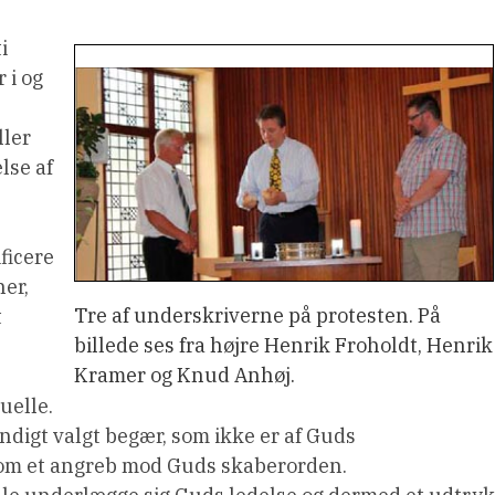
i
 i og
ller
lse af
ficere
ner,
Tre af underskriverne på protesten. På
t
billede ses fra højre Henrik Froholdt, Henrik
Kramer og Knud Anhøj.
uelle.
ndigt valgt begær, som ikke er af Guds
som et angreb mod Guds skaberorden.