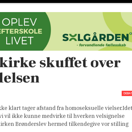
kirke skuffet over
delsen
DEBA
ikke klart tager afstand fra homoseksuelle vielser.Ide
 vi vil ikke kunne medvirke til hverken velsignelse
Frikirken Brønderslev hermed tilkendegive vor stilling