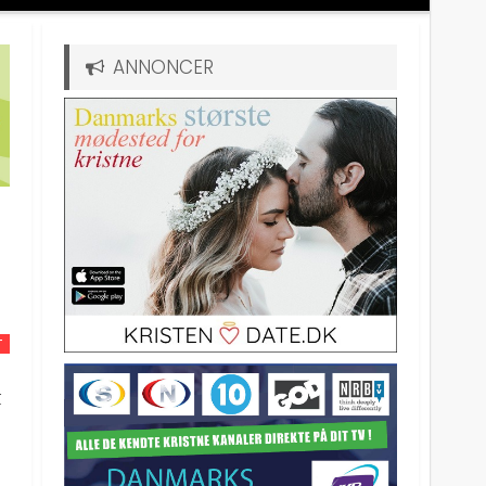
ANNONCER
T
t