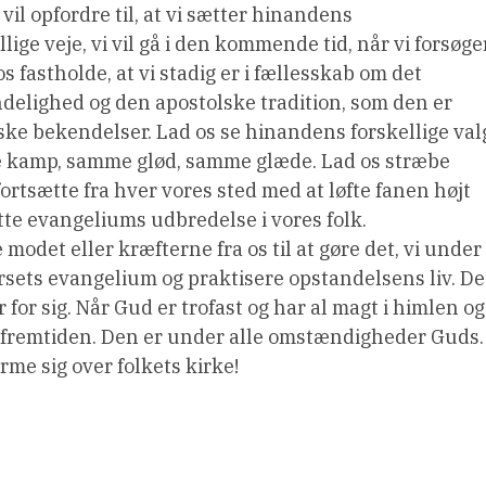
vil opfordre til, at vi sætter hinandens
ige veje, vi vil gå i den kommende tid, når vi forsøge
 fastholde, at vi stadig er i fællesskab om det
delighed og den apostolske tradition, som den er
ske bekendelser. Lad os se hinandens forskellige val
e kamp, samme glød, samme glæde. Lad os stræbe
ortsætte fra hver vores sted med at løfte fanen højt
tte evangeliums udbredelse i vores folk.
odet eller kræfterne fra os til at gøre det, vi under
korsets evangelium og praktisere opstandelsens liv. De
er for sig. Når Gud er trofast og har al magt i himlen og
 på fremtiden. Den er under alle omstændigheder Guds.
e sig over folkets kirke!