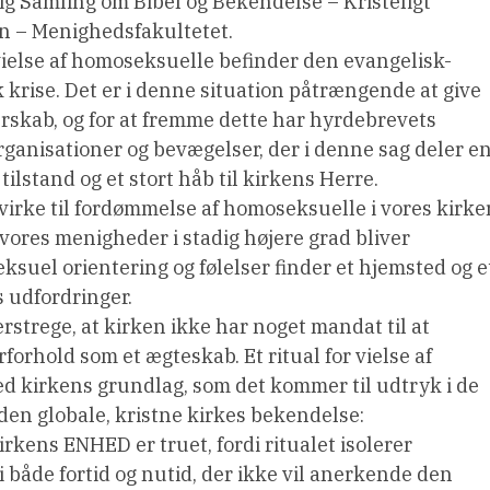
ig Samling om Bibel og Bekendelse – Kristeligt
n – Menighedsfakultetet.
r vielse af homoseksuelle befinder den evangelisk-
k krise. Det er i denne situation påtrængende at give
erskab, og for at fremme dette har hyrdebrevets
ganisationer og bevægelser, der i denne sag deler e
ilstand og et stort håb til kirkens Herre.
dvirke til fordømmelse af homoseksuelle i vores kirke
vores menigheder i stadig højere grad bliver
uel orientering og følelser finder et hjemsted og e
ns udfordringer.
rstrege, at kirken ikke har noget mandat til at
forhold som et ægteskab. Et ritual for vielse af
ed kirkens grundlag, som det kommer til udtryk i de
 den globale, kristne kirkes bekendelse:
Kirkens ENHED er truet, fordi ritualet isolerer
 både fortid og nutid, der ikke vil anerkende den