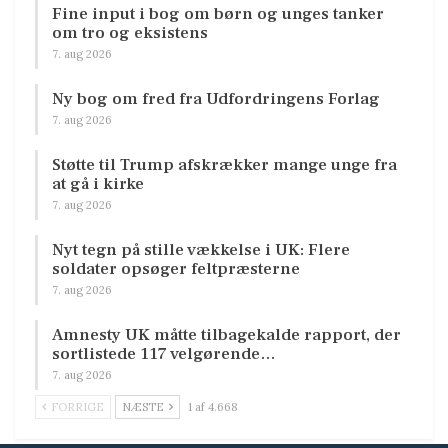
Fine input i bog om børn og unges tanker
om tro og eksistens
7. aug 2026
Ny bog om fred fra Udfordringens Forlag
7. aug 2026
Støtte til Trump afskrækker mange unge fra
at gå i kirke
7. aug 2026
Nyt tegn på stille vækkelse i UK: Flere
soldater opsøger feltpræsterne
7. aug 2026
Amnesty UK måtte tilbagekalde rapport, der
sortlistede 117 velgørende…
7. aug 2026
FORRIGE
NÆSTE
1 af 4.668