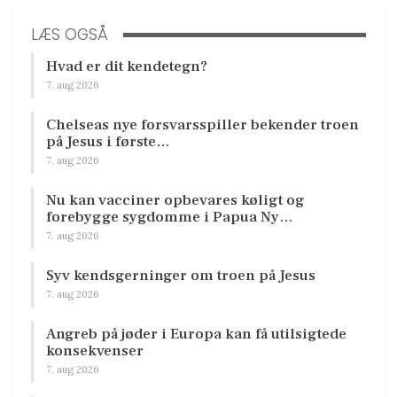
LÆS OGSÅ
Hvad er dit kendetegn?
7. aug 2026
Chelseas nye forsvarsspiller bekender troen
på Jesus i første…
7. aug 2026
Nu kan vacciner opbevares køligt og
forebygge sygdomme i Papua Ny…
7. aug 2026
Syv kendsgerninger om troen på Jesus
7. aug 2026
Angreb på jøder i Europa kan få utilsigtede
konsekvenser
7. aug 2026