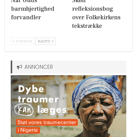
Når Guds
Skøn
barmhjertighed
refleksionsbog
forvandler
over Folkekirkens
tekstrække
FORRIGE
NÆSTE
ANNONCER