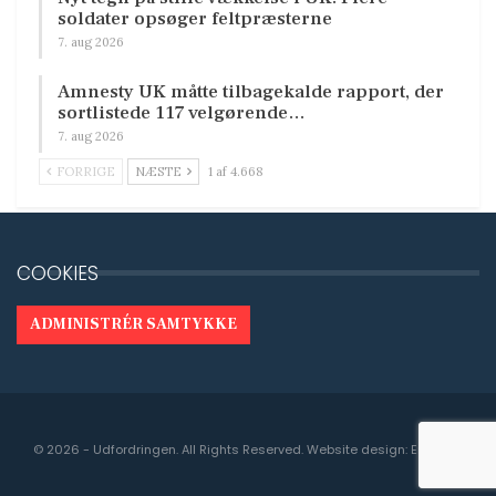
soldater opsøger feltpræsterne
7. aug 2026
Amnesty UK måtte tilbagekalde rapport, der
sortlistede 117 velgørende…
7. aug 2026
FORRIGE
NÆSTE
1 af 4.668
COOKIES
ADMINISTRÉR SAMTYKKE
© 2026 - Udfordringen. All Rights Reserved.
Website design:
Engedal