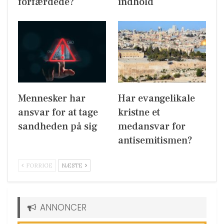
forfærdede?
indhold
Mennesker har
Har evangelikale
ansvar for at tage
kristne et
sandheden på sig
medansvar for
antisemitismen?
FORRIGE
NÆSTE
ANNONCER