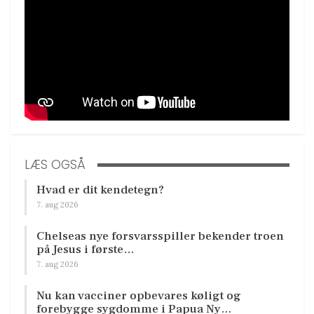
LÆS OGSÅ
Hvad er dit kendetegn?
7. aug 2026
Chelseas nye forsvarsspiller bekender troen
på Jesus i første…
7. aug 2026
Nu kan vacciner opbevares køligt og
forebygge sygdomme i Papua Ny…