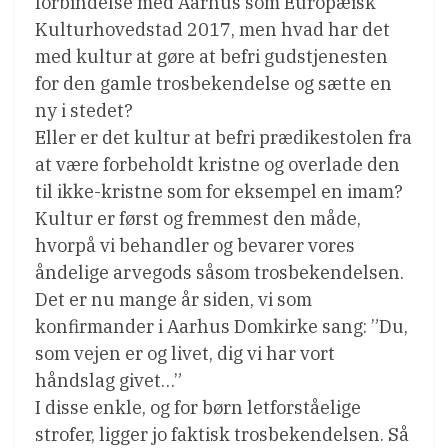
forbindelse med Aarhus som Europæisk
Kulturhovedstad 2017, men hvad har det
med kultur at gøre at befri gudstjenesten
for den gamle trosbekendelse og sætte en
ny i stedet?
Eller er det kultur at befri prædikestolen fra
at være forbeholdt kristne og overlade den
til ikke-kristne som for eksempel en imam?
Kultur er først og fremmest den måde,
hvorpå vi behandler og bevarer vores
åndelige arvegods såsom trosbekendelsen.
Det er nu mange år siden, vi som
konfirmander i Aarhus Domkirke sang: ”Du,
som vejen er og livet, dig vi har vort
håndslag givet…”
I disse enkle, og for børn letforståelige
strofer, ligger jo faktisk trosbekendelsen. Så