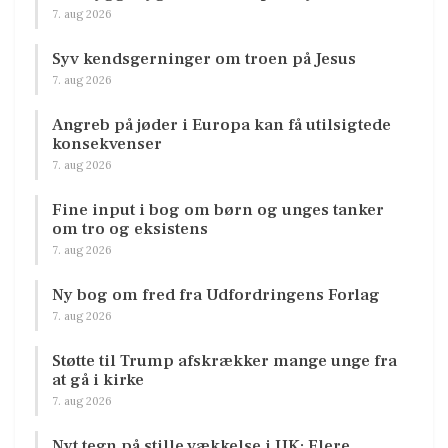
7. aug 2026
Syv kendsgerninger om troen på Jesus
7. aug 2026
Angreb på jøder i Europa kan få utilsigtede
konsekvenser
7. aug 2026
Fine input i bog om børn og unges tanker
om tro og eksistens
7. aug 2026
Ny bog om fred fra Udfordringens Forlag
7. aug 2026
Støtte til Trump afskrækker mange unge fra
at gå i kirke
7. aug 2026
Nyt tegn på stille vækkelse i UK: Flere