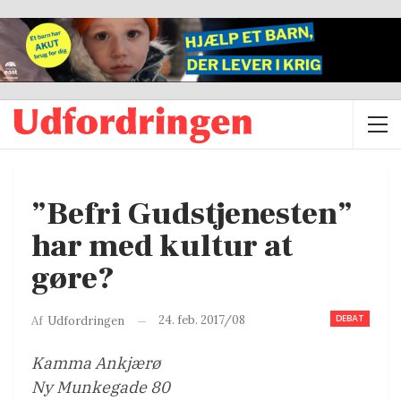
”Befri Gudstjenesten”
har med kultur at
gøre?
DEBAT
24. feb. 2017/08
Af
Udfordringen
Kamma Ankjærø
Ny Munkegade 80