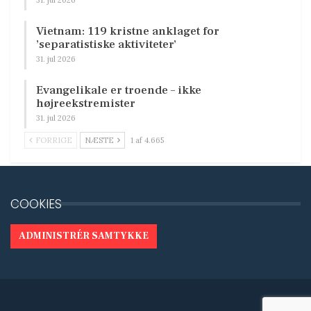
Vietnam: 119 kristne anklaget for
’separatistiske aktiviteter’
31. jul 2026
Evangelikale er troende – ikke
højreekstremister
31. jul 2026
FORRIGE
NÆSTE
1 af 4.665
COOKIES
ADMINISTRÉR SAMTYKKE