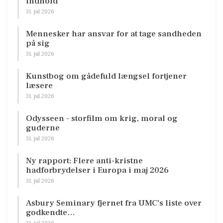
indhold
31. jul 2026
Mennesker har ansvar for at tage sandheden
på sig
31. jul 2026
Kunstbog om gådefuld længsel fortjener
læsere
31. jul 2026
Odysseen – storfilm om krig, moral og
guderne
31. jul 2026
Ny rapport: Flere anti-kristne
hadforbrydelser i Europa i maj 2026
31. jul 2026
Asbury Seminary fjernet fra UMC’s liste over
godkendte…
31. jul 2026