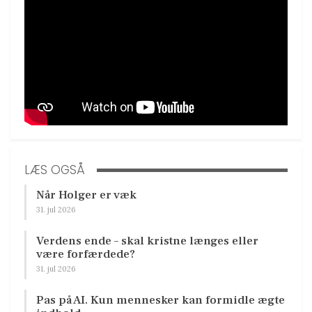
LÆS OGSÅ
Når Holger er væk
31. jul 2026
Verdens ende – skal kristne længes eller
være forfærdede?
31. jul 2026
Pas på AI. Kun mennesker kan formidle ægte