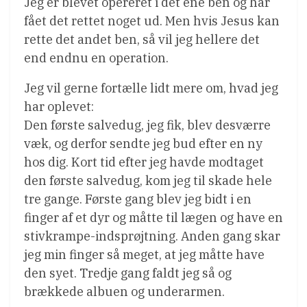
Jeg er blevet opereret i det ene ben og har
fået det rettet noget ud. Men hvis Jesus kan
rette det andet ben, så vil jeg hellere det
end endnu en operation.
Jeg vil gerne fortælle lidt mere om, hvad jeg
har oplevet:
Den første salvedug, jeg fik, blev desværre
væk, og derfor sendte jeg bud efter en ny
hos dig. Kort tid efter jeg havde modtaget
den første salvedug, kom jeg til skade hele
tre gange. Første gang blev jeg bidt i en
finger af et dyr og måtte til lægen og have en
stivkrampe-indsprøjtning. Anden gang skar
jeg min finger så meget, at jeg måtte have
den syet. Tredje gang faldt jeg så og
brækkede albuen og underarmen.