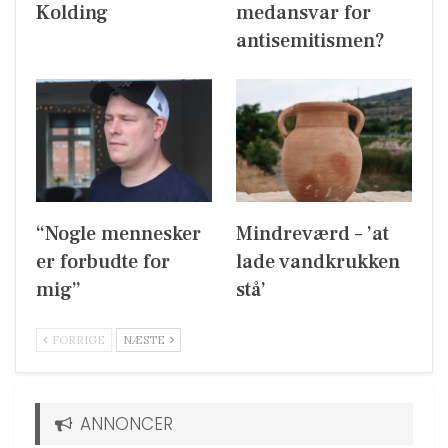
Kolding
medansvar for
antisemitismen?
“Nogle mennesker
Mindreværd – ’at
er forbudte for
lade vandkrukken
mig”
stå’
FORRIGE
NÆSTE
ANNONCER