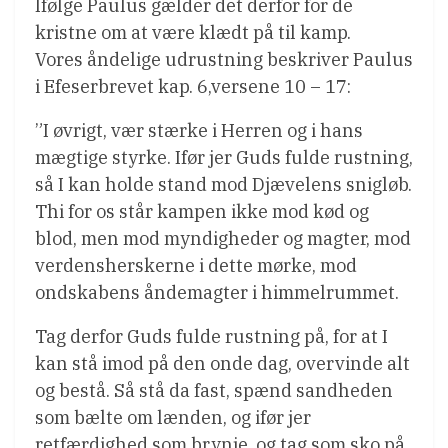
Ifølge Paulus gælder det derfor for de
kristne om at være klædt på til kamp.
Vores åndelige udrustning beskriver Paulus
i Efeserbrevet kap. 6,versene 10 – 17:
”I øvrigt, vær stærke i Herren og i hans
mægtige styrke. Ifør jer Guds fulde rustning,
så I kan holde stand mod Djævelens snigløb.
Thi for os står kampen ikke mod kød og
blod, men mod myndigheder og magter, mod
verdensherskerne i dette mørke, mod
ondskabens åndemagter i himmelrummet.
Tag derfor Guds fulde rustning på, for at I
kan stå imod på den onde dag, overvinde alt
og bestå. Så stå da fast, spænd sandheden
som bælte om lænden, og ifør jer
retfærdighed som brynje, og tag som sko på