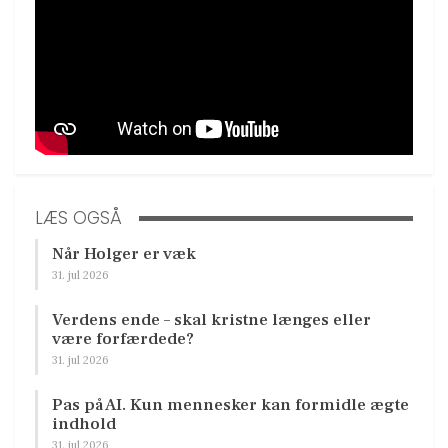
LÆS OGSÅ
Når Holger er væk
31. jul 2026
Verdens ende – skal kristne længes eller
være forfærdede?
31. jul 2026
Pas på AI. Kun mennesker kan formidle ægte
indhold
31. jul 2026