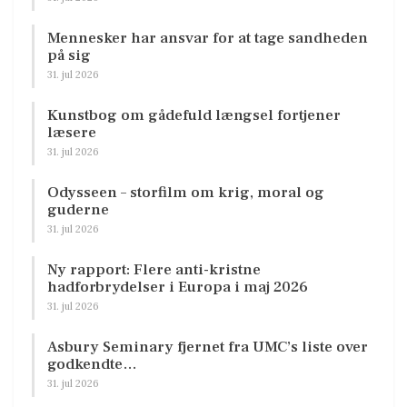
Mennesker har ansvar for at tage sandheden
på sig
31. jul 2026
Kunstbog om gådefuld længsel fortjener
læsere
31. jul 2026
Odysseen – storfilm om krig, moral og
guderne
31. jul 2026
Ny rapport: Flere anti-kristne
hadforbrydelser i Europa i maj 2026
31. jul 2026
Asbury Seminary fjernet fra UMC’s liste over
godkendte…
31. jul 2026