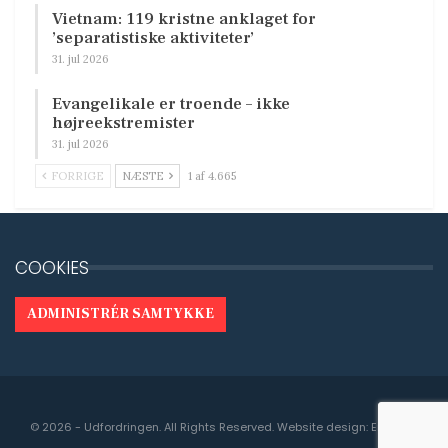
Vietnam: 119 kristne anklaget for
’separatistiske aktiviteter’
31. jul 2026
Evangelikale er troende – ikke
højreekstremister
31. jul 2026
FORRIGE
NÆSTE
1 af 4.665
COOKIES
ADMINISTRÉR SAMTYKKE
© 2026 - Udfordringen. All Rights Reserved.
Website design:
Engedal