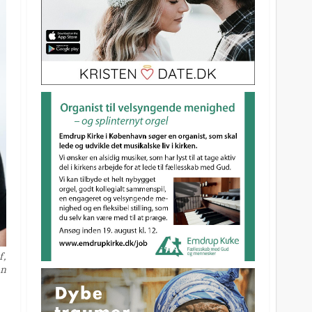
f,
en