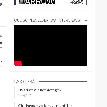
GUDSOPLEVELSER OG INTERVIEWS:
il
er
er
LÆS OGSÅ
Hvad er dit kendetegn?
7. aug 2026
Chelseas nye forsvarsspiller