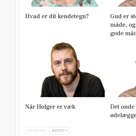
Hvad er dit kendetegn?
Gud er st
måde, og 
gode må
Når Holger er væk
Det onde m
ødelægge
FORRIGE
NÆSTE