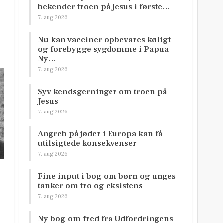
bekender troen på Jesus i første…
7. aug 2026
Nu kan vacciner opbevares køligt
og forebygge sygdomme i Papua
Ny…
7. aug 2026
Syv kendsgerninger om troen på
Jesus
7. aug 2026
Angreb på jøder i Europa kan få
utilsigtede konsekvenser
7. aug 2026
Fine input i bog om børn og unges
tanker om tro og eksistens
7. aug 2026
Ny bog om fred fra Udfordringens