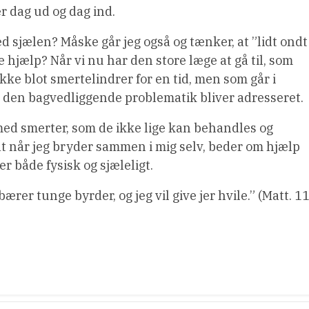
r dag ud og dag ind.
 sjælen? Måske går jeg også og tænker, at ”lidt ondt 
ge hjælp? Når vi nu har den store læge at gå til, som
ikke blot smertelindrer for en tid, men som går i
di den bagvedliggende problematik bliver adresseret.
med smerter, som de ikke lige kan behandles og
, at når jeg bryder sammen i mig selv, beder om hjælp
r både fysisk og sjæleligt.
 bærer tunge byrder, og jeg vil give jer hvile.” (Matt. 11