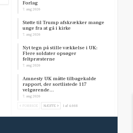
Forlag
7. aug 2026
Støtte til Trump afskrækker mange
unge fra at gå i kirke
7. aug 2026
Nyt tegn på stille vækkelse i UK:
Flere soldater opsøger
feltpræsterne
7. aug 2026
Amnesty UK måtte tilbagekalde
rapport, der sortlistede 117
velgørende…
7. aug 2026
FORRIGE
NÆSTE
1 af 4.668