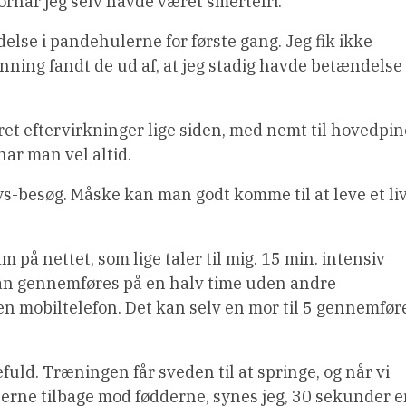
ornår jeg selv havde været smertefri.
delse i pandehulerne for første gang. Jeg fik ikke
canning fandt de ud af, at jeg stadig havde betændelse
æret eftervirkninger lige siden, med nemt til hovedpin
har man vel altid.
fys-besøg. Måske kan man godt komme til at leve et li
 på nettet, som lige taler til mig. 15 min. intensiv
kan gennemføres på en halv time uden andre
n mobiltelefon. Det kan selv en mor til 5 gennemfør
fuld. Træningen får sveden til at springe, og når vi
erne tilbage mod fødderne, synes jeg, 30 sekunder e