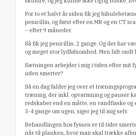
skuldre, og jeg kunne ikke rigtig huske, hv
For to et halvt år siden fik jeg bihulebetæn
penicillin, og først efter en MR og en CT s
– efter 9 måneder.
Så fik jeg penicillin. 2 gange. Og der har v
og meget stor lydfølsomhed. Men lidt ondt 
Sætningen arbejder i mig i tiden efter mit 
uden smerter?
Så en dag falder jeg over et træningsprogram
træning, der inkl. opvarmning og pauser 
redskaber end en måtte, en vandflaske og e
3-4 gange om ugen, siger jeg til mig selv.
Behandlingen hos fyssen er til tider smerte
når til planken, hvor man skal trække albu