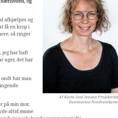
 i nærheden, og
al afhjælpes og
t få en krop i
ere, så ringer
 jeg har haft
ar uger, det har
dt ondt har man
klingende
Af Karin Juul Jensen Projektche
Destination Nordvestkyst
r på min mor,
vde altid ømme