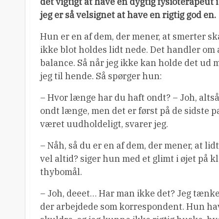
det vigtigt at have en dygtig fysioterapeut
jeg er så velsignet at have en rigtig god en.
Hun er en af dem, der mener, at smerter sk
ikke blot holdes lidt nede. Det handler om a
balance. Så når jeg ikke kan holde det ud m
jeg til hende. Så spørger hun:
– Hvor længe har du haft ondt? – Joh, altså,
ondt længe, men det er først på de sidste p
været uudholdeligt, svarer jeg.
– Nåh, så du er en af dem, der mener, at li
vel altid? siger hun med et glimt i øjet på 
thybomål.
– Joh, deeet… Har man ikke det? Jeg tænke
der arbejdede som korrespondent. Hun ha