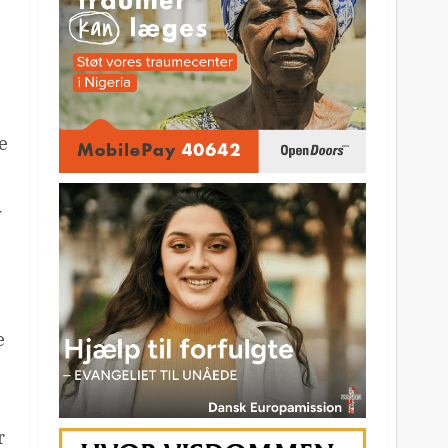
e
v
e
r