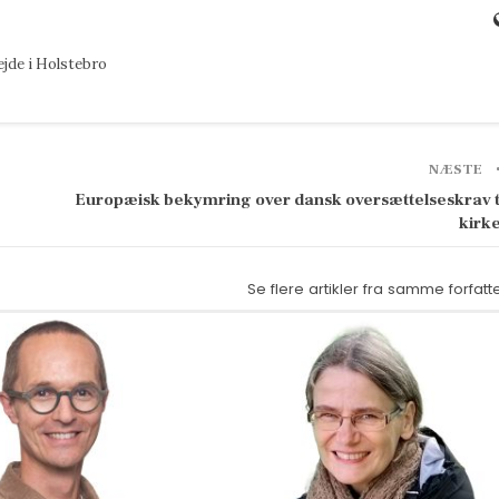
ejde i Holstebro
NÆSTE
Europæisk bekymring over dansk oversættelseskrav t
kirk
Se flere artikler fra samme forfatt