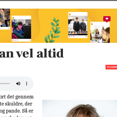
n vel altid
KLUMM
jort det gennem
te skuldre, der
og pande. Så er