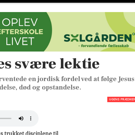
s svære lektie
entede en jordisk fordel ved at følge Jesus
delse, død og opstandelse.
UGENS PRÆDIKE
 trukket disciplene til