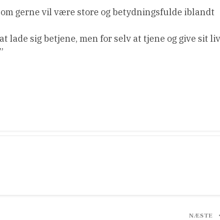
som gerne vil være store og betydningsfulde iblandt
ade sig betjene, men for selv at tjene og give sit li
”
NÆSTE