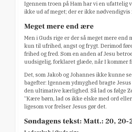
Igennem troen på Ham har vi en ufattelig væ
ikke ud af meget; der er ikke nødvendigvis m
Meget mere end ære
Men i Guds rige er der så meget mere end
kun til ufrihed, angst og frygt. Derimod fø
frihed og fred. Som en anden af Jesu betroe
uudsigelig, forklaret glæde, når I kommer fre
Det, som Jakob og Johannes ikke kunne se 
bagefter: Igennem ydmyghed bragte Jesus r
den ultimative kærlighed. Så lad os følge 
”Kære børn, lad os ikke elske med ord eller
ligesom vor frelser Jesus gør det.
Søndagens tekst: Matt.: 20, 20-