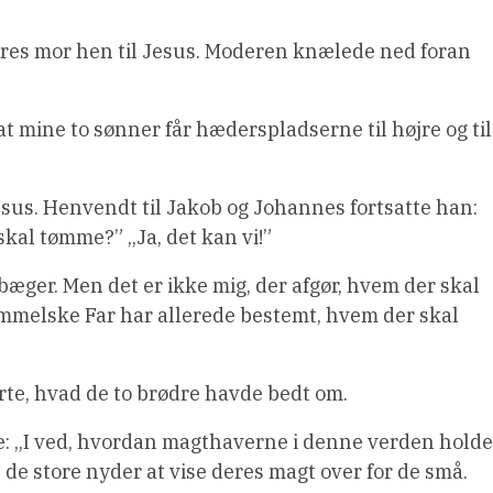
res mor hen til Jesus. Moderen knælede ned foran
at mine to sønner får hæderspladserne til højre og til
esus. Henvendt til Jakob og Johannes fortsatte han:
skal tømme?” „Ja, det kan vi!”
bæger. Men det er ikke mig, der afgør, hvem der skal
immelske Far har allerede bestemt, hvem der skal
ørte, hvad de to brødre havde bedt om.
 „I ved, hvordan magthaverne i denne verden holde
de store nyder at vise deres magt over for de små.