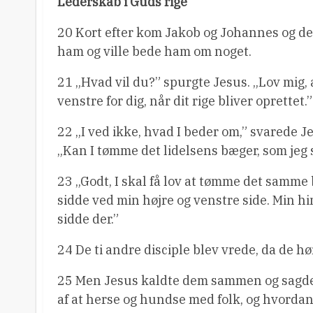
Lederskab i Guds rige
20 Kort efter kom Jakob og Johannes og de
ham og ville bede ham om noget.
21 „Hvad vil du?” spurgte Jesus. „Lov mig, 
venstre for dig, når dit rige bliver oprettet.”
22 „I ved ikke, hvad I beder om,” svarede J
„Kan I tømme det lidelsens bæger, som jeg 
23 „Godt, I skal få lov at tømme det samme 
sidde ved min højre og venstre side. Min h
sidde der.”
24 De ti andre disciple blev vrede, da de h
25 Men Jesus kaldte dem sammen og sagde:
af at herse og hundse med folk, og hvordan 