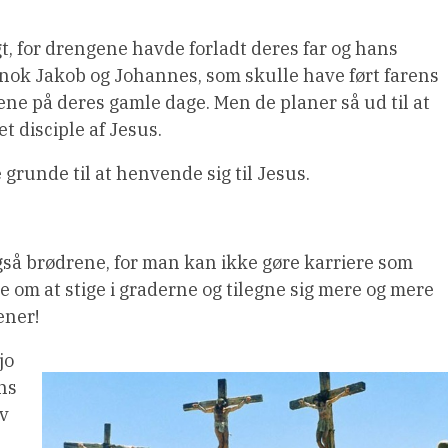
t, for drengene havde forladt deres far og hans
o nok Jakob og Johannes, som skulle have ført farens
ene på deres gamle dage. Men de planer så ud til at
t disciple af Jesus.
unde til at henvende sig til Jesus.
så brødrene, for man kan ikke gøre karriere som
ke om at stige i graderne og tilegne sig mere og mere
ener!
jo
ns
ev