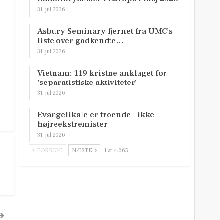
31. jul 2026
Asbury Seminary fjernet fra UMC’s
v
liste over godkendte…
31. jul 2026
Vietnam: 119 kristne anklaget for
’separatistiske aktiviteter’
31. jul 2026
Evangelikale er troende – ikke
højreekstremister
31. jul 2026
FORRIGE
NÆSTE
1 af 4.665