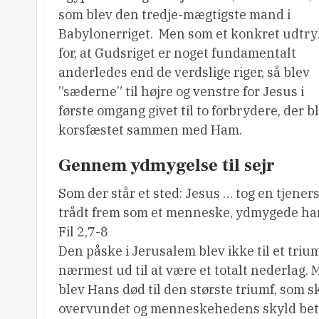
som blev den tredje-mægtigste mand i
Babylonerriget. Men som et konkret udtry
for, at Gudsriget er noget fundamentalt
anderledes end de verdslige riger, så blev
”sæderne” til højre og venstre for Jesus i
første omgang givet til to forbrydere, der b
korsfæstet sammen med Ham.
Gennem ydmygelse til sejr
Som der står et sted: Jesus … tog en tjener
trådt frem som et menneske, ydmygede han si
Fil 2,7-8
Den påske i Jerusalem blev ikke til et trium
nærmest ud til at være et totalt nederlag
blev Hans død til den største triumf, som
overvundet og menneskehedens skyld beta