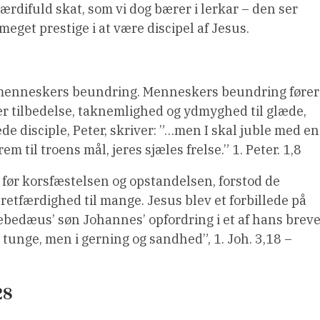
rdifuld skat, som vi dog bærer i lerkar – den ser
eget prestige i at være discipel af Jesus.
 menneskers beundring. Menneskers beundring fører
rer tilbedelse, taknemlighed og ydmyghed til glæde,
de disciple, Peter, skriver: ”…men I skal juble med en
m til troens mål, jeres sjæles frelse.” 1. Peter. 1,8
før korsfæstelsen og opstandelsen, forstod de
etfærdighed til mange. Jesus blev et forbillede på
Zebedæus’ søn Johannes’ opfordring i et af hans breve
 tunge, men i gerning og sandhed”, 1. Joh. 3,18 –
28