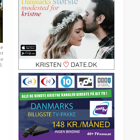
te
et
to
).