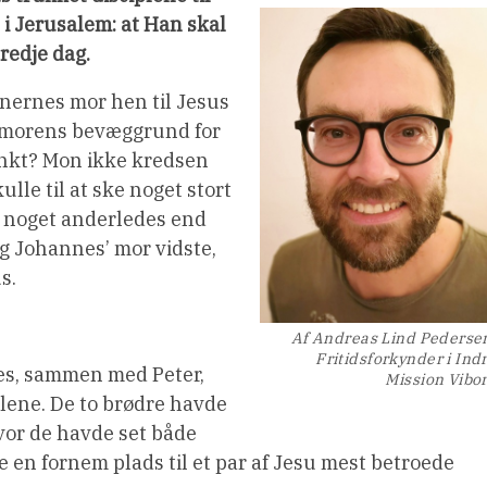
e i Jerusalem: at Han skal
redje dag.
nernes mor hen til Jesus
t morens bevæggrund for
punkt? Mon ikke kredsen
lle til at ske noget stort
r noget anderledes end
og Johannes’ mor vidste,
s.
Af Andreas Lind Pederse
Fritidsforkynder i Ind
nes, sammen med Peter,
Mission Vibo
lene. De to brødre havde
vor de havde set både
e en fornem plads til et par af Jesu mest betroede