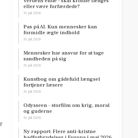
Verdens ende – skal kristne længes
eller være forfærdede?
31. jul 2026
Pas på AI. Kun mennesker kan
formidle ægte indhold
31. jul 2026
Mennesker har ansvar for at tage
sandheden på sig
31. jul 2026
Kunstbog om gådefuld længsel
fortjener læsere
31. jul 2026
Odysseen – storfilm om krig, moral
og guderne
31. jul 2026
r
Ny rapport: Flere anti-kristne
hadforbrydelser i Europa i maj 2026