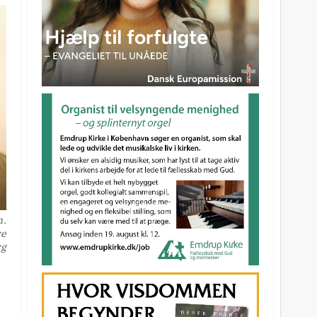
n.
re
rg