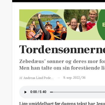
Tordensønnerne
Zebedæus’ sønner og deres mor forv
Men han talte om sin forestående li
9. sep. 2022/36
Af
Andreas Lind Pedersen
Lige umiddelbart før dagens tekst har Jesus