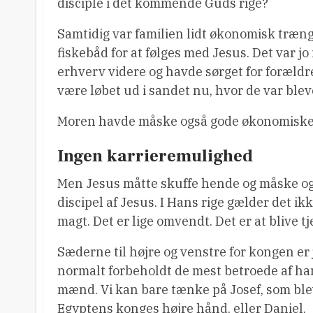
disciple i det kommende Guds rige?
Samtidig var familien lidt økonomisk træng
fiskebåd for at følges med Jesus. Det var j
erhverv videre og havde sørget for forældr
være løbet ud i sandet nu, hvor de var bleve
Moren havde måske også gode økonomiske gr
Ingen karrieremulighed
Men Jesus måtte skuffe hende og måske og
discipel af Jesus. I Hans rige gælder det ik
magt. Det er lige omvendt. Det er at blive tj
Sæderne til højre og venstre for kongen er 
normalt forbeholdt de mest betroede af ha
mænd. Vi kan bare tænke på Josef, som bl
Egyptens konges højre hånd, eller Daniel,