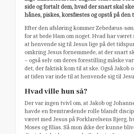
side og fortalt dem, hvad der snart skal sk
hånes, piskes, korsfæstes og opstå på den t
Efter den afsløring kommer Zebedæus-søn
for at bede Ham om noget. Hvad har være
at henvende sig til Jesus lige på det tids
omkring Jesus fornemmede, at der snart sku
– også selv om deres forestilling måske va
det, der faktisk kom til at ske. Også Jakob 
at tiden var inde til at henvende sig til Jesu
Hvad ville hun så?
Der var ingen tvivl om, at Jakob og Johan
havde en fremtrædende rolle blandt discip
været med Jesus på Forklarelsens Bjerg, h
Moses og Elias. Så mon ikke der kunne bliv