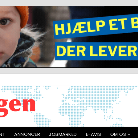
NT
ANNONCER
JOBMARKED
E-AVIS
OM OS