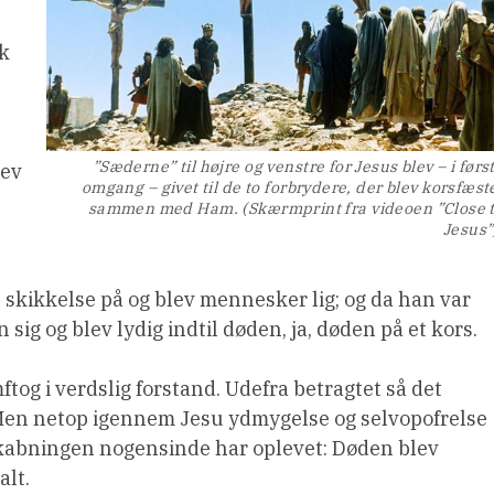
k
”Sæderne” til højre og venstre for Jesus blev – i førs
lev
omgang – givet til de to forbrydere, der blev korsfæst
sammen med Ham. (Skærmprint fra videoen ”Close 
Jesus”
s skikkelse på og blev mennesker lig; og da han var
g og blev lydig indtil døden, ja, døden på et kors.
ftog i verdslig forstand. Udefra betragtet så det
. Men netop igennem Jesu ydmygelse og selvopofrelse
 skabningen nogensinde har oplevet: Døden blev
lt.