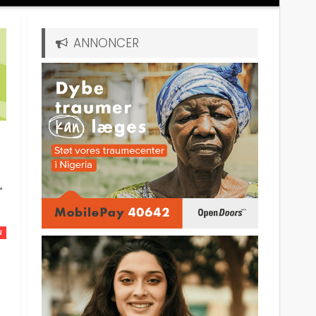
ANNONCER
.
N