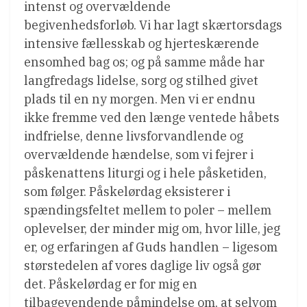
intenst og overvældende
begivenhedsforløb. Vi har lagt skærtorsdags
intensive fællesskab og hjerteskærende
ensomhed bag os; og på samme måde har
langfredags lidelse, sorg og stilhed givet
plads til en ny morgen. Men vi er endnu
ikke fremme ved den længe ventede håbets
indfrielse, denne livsforvandlende og
overvældende hændelse, som vi fejrer i
påskenattens liturgi og i hele påsketiden,
som følger. Påskelørdag eksisterer i
spændingsfeltet mellem to poler – mellem
oplevelser, der minder mig om, hvor lille, jeg
er, og erfaringen af Guds handlen – ligesom
størstedelen af vores daglige liv også gør
det. Påskelørdag er for mig en
tilbagevendende påmindelse om, at selvom