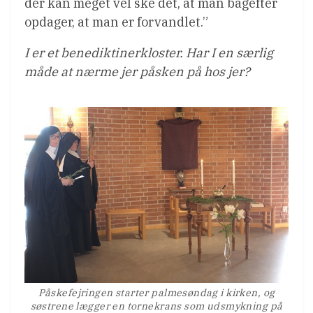
der kan meget vel ske det, at man bagefter
opdager, at man er forvandlet.”
I er et benediktinerkloster. Har I en særlig
måde at nærme jer påsken på hos jer?
Påskefejringen starter palmesøndag i kirken, og
søstrene lægger en tornekrans som udsmykning på