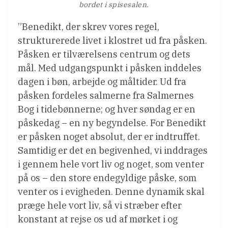
bordet i spisesalen.
”Benedikt, der skrev vores regel,
strukturerede livet i klostret ud fra påsken.
Påsken er tilværelsens centrum og dets
mål. Med udgangspunkt i påsken inddeles
dagen i bøn, arbejde og måltider. Ud fra
påsken fordeles salmerne fra Salmernes
Bog i tidebønnerne; og hver søndag er en
påskedag – en ny begyndelse. For Benedikt
er påsken noget absolut, der er indtruffet.
Samtidig er det en begivenhed, vi inddrages
i gennem hele vort liv og noget, som venter
på os – den store endegyldige påske, som
venter os i evigheden. Denne dynamik skal
præge hele vort liv, så vi stræber efter
konstant at rejse os ud af mørket i og