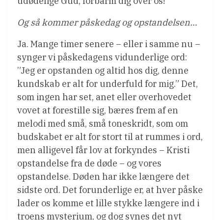
udødelige Gud, forbarm dig over os!”
Og så kommer påskedag og opstandelsen…
Ja. Mange timer senere – eller i samme nu –
synger vi påskedagens vidunderlige ord:
”Jeg er opstanden og altid hos dig, denne
kundskab er alt for underfuld for mig.” Det,
som ingen har set, anet eller overhovedet
vovet at forestille sig, bæres frem af en
melodi med små, små toneskridt, som om
budskabet er alt for stort til at rummes i ord,
men alligevel får lov at forkyndes – Kristi
opstandelse fra de døde – og vores
opstandelse. Døden har ikke længere det
sidste ord. Det forunderlige er, at hver påske
lader os komme et lille stykke længere ind i
troens mysterium, og dog synes det nyt