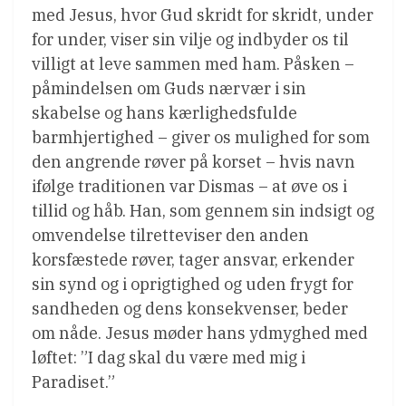
med Jesus, hvor Gud skridt for skridt, under
for under, viser sin vilje og indbyder os til
villigt at leve sammen med ham. Påsken –
påmindelsen om Guds nærvær i sin
skabelse og hans kærlighedsfulde
barmhjertighed – giver os mulighed for som
den angrende røver på korset – hvis navn
ifølge traditionen var Dismas – at øve os i
tillid og håb. Han, som gennem sin indsigt og
omvendelse tilretteviser den anden
korsfæstede røver, tager ansvar, erkender
sin synd og i oprigtighed og uden frygt for
sandheden og dens konsekvenser, beder
om nåde. Jesus møder hans ydmyghed med
løftet: ”I dag skal du være med mig i
Paradiset.”