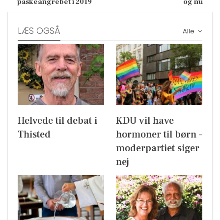
påskeangrebet i 2019
og nu
LÆS OGSÅ
Alle
Helvede til debat i
KDU vil have
Thisted
hormoner til børn –
moderpartiet siger
nej