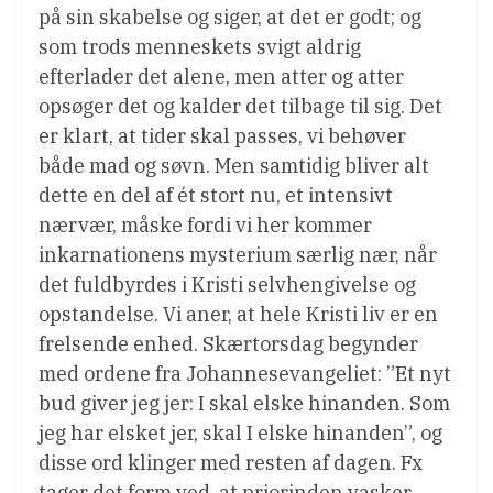
på sin skabelse og siger, at det er godt; og
som trods menneskets svigt aldrig
efterlader det alene, men atter og atter
opsøger det og kalder det tilbage til sig. Det
er klart, at tider skal passes, vi behøver
både mad og søvn. Men samtidig bliver alt
dette en del af ét stort nu, et intensivt
nærvær, måske fordi vi her kommer
inkarnationens mysterium særlig nær, når
det fuldbyrdes i Kristi selvhengivelse og
opstandelse. Vi aner, at hele Kristi liv er en
frelsende enhed. Skærtorsdag begynder
med ordene fra Johannesevangeliet: ”Et nyt
bud giver jeg jer: I skal elske hinanden. Som
jeg har elsket jer, skal I elske hinanden”, og
disse ord klinger med resten af dagen. Fx
tager det form ved, at priorinden vasker