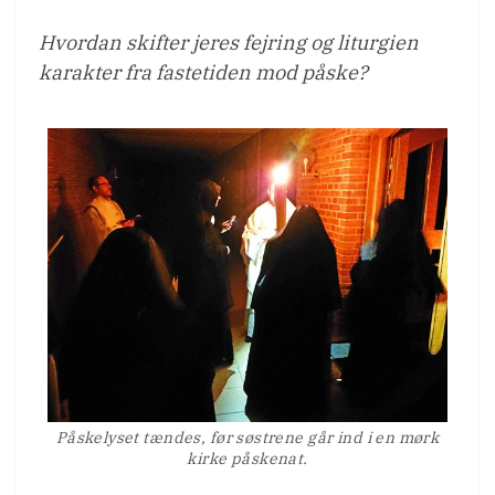
Hvordan skifter jeres fejring og liturgien
karakter fra fastetiden mod påske?
Påskelyset tændes, før søstrene går ind i en mørk
kirke påskenat.