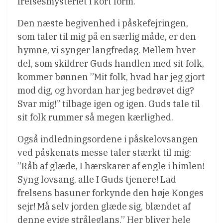
frelsesmysteriet i kort form.
Den næste begivenhed i påskefejringen,
som taler til mig på en særlig måde, er den
hymne, vi synger langfredag. Mellem hver
del, som skildrer Guds handlen med sit folk,
kommer bønnen ”Mit folk, hvad har jeg gjort
mod dig, og hvordan har jeg bedrøvet dig?
Svar mig!” tilbage igen og igen. Guds tale til
sit folk rummer så megen kærlighed.
Også indledningsordene i påskelovsangen
ved påskenats messe taler stærkt til mig:
”Råb af glæde, I hærskarer af engle i himlen!
Syng lovsang, alle I Guds tjenere! Lad
frelsens basuner forkynde den høje Konges
sejr! Må selv jorden glæde sig, blændet af
denne evige stråleglans.” Her bliver hele