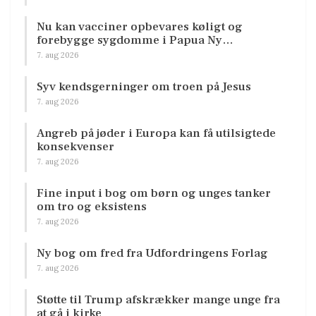
Nu kan vacciner opbevares køligt og
forebygge sygdomme i Papua Ny…
7. aug 2026
Syv kendsgerninger om troen på Jesus
7. aug 2026
Angreb på jøder i Europa kan få utilsigtede
konsekvenser
7. aug 2026
Fine input i bog om børn og unges tanker
om tro og eksistens
7. aug 2026
Ny bog om fred fra Udfordringens Forlag
7. aug 2026
Støtte til Trump afskrækker mange unge fra
at gå i kirke