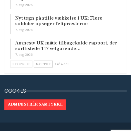
7. aug 2026
Nyt tegn på stille vækkelse i UK: Flere
soldater opsøger feltpræsterne
7. aug 2026
Amnesty UK måtte tilbagekalde rapport, der
sortlistede 117 velgørende…
7. aug 2026
FORRIGE
NÆSTE
1 af 4.668
COOKIES
ADMINISTRÉR SAMTYKKE