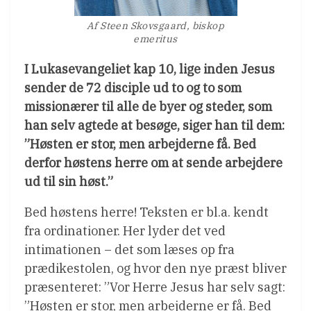
Af Steen Skovsgaard, biskop
emeritus
I Lukasevangeliet kap 10, lige inden Jesus
sender de 72 disciple ud to og to som
missionærer til alle de byer og steder, som
han selv agtede at besøge, siger han til dem:
”Høsten er stor, men arbejderne få. Bed
derfor høstens herre om at sende arbejdere
ud til sin høst.”
Bed høstens herre! Teksten er bl.a. kendt
fra ordinationer. Her lyder det ved
intimationen – det som læses op fra
prædikestolen, og hvor den nye præst bliver
præsenteret: ”Vor Herre Jesus har selv sagt:
”Høsten er stor, men arbejderne er få. Bed