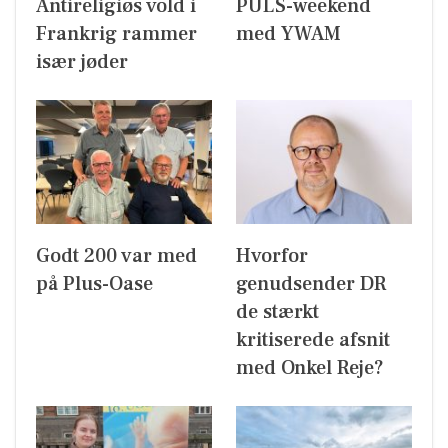
Antireligiøs vold i
PULS-weekend
Frankrig rammer
med YWAM
især jøder
Godt 200 var med
Hvorfor
på Plus-Oase
genudsender DR
de stærkt
kritiserede afsnit
med Onkel Reje?