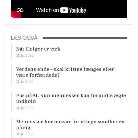
LÆS OGSÅ
Når Holger er væk
31. jul 2026
Verdens ende – skal kristne længes eller
være forfærdede?
31. jul 2026
Pas på AI. Kun mennesker kan formidle ægte
indhold
31. jul 2026
Mennesker har ansvar for at tage sandheden
på sig
31. jul 2026