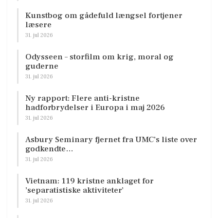
Kunstbog om gådefuld længsel fortjener
læsere
31. jul 2026
Odysseen – storfilm om krig, moral og
guderne
31. jul 2026
Ny rapport: Flere anti-kristne
hadforbrydelser i Europa i maj 2026
31. jul 2026
Asbury Seminary fjernet fra UMC’s liste over
godkendte…
31. jul 2026
Vietnam: 119 kristne anklaget for
’separatistiske aktiviteter’
31. jul 2026