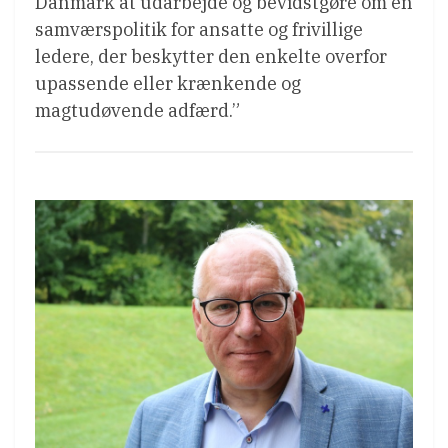
Danmark at udarbejde og bevidstgøre om en
samværspolitik for ansatte og frivillige
ledere, der beskytter den enkelte overfor
upassende eller krænkende og
magtudøvende adfærd.”