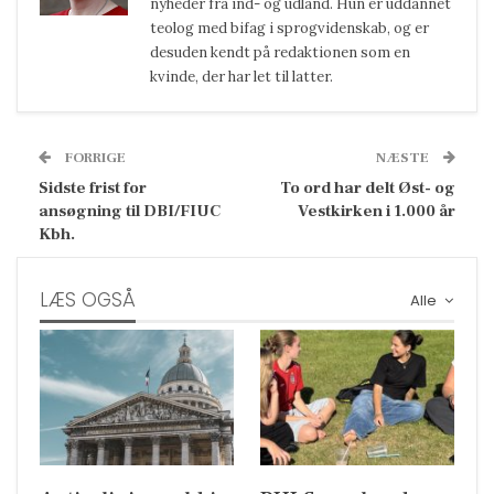
nyheder fra ind- og udland. Hun er uddannet
teolog med bifag i sprogvidenskab, og er
desuden kendt på redaktionen som en
kvinde, der har let til latter.
FORRIGE
NÆSTE
Sidste frist for
To ord har delt Øst- og
ansøgning til DBI/FIUC
Vestkirken i 1.000 år
Kbh.
LÆS OGSÅ
Alle