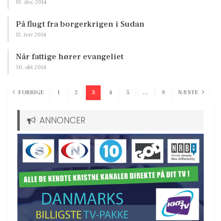
19. dec 2014
På flugt fra borgerkrigen i Sudan
13. nov 2014
Når fattige hører evangeliet
30. okt 2014
FORRIGE
1
2
3
4
5
…
8
NÆSTE
ANNONCER