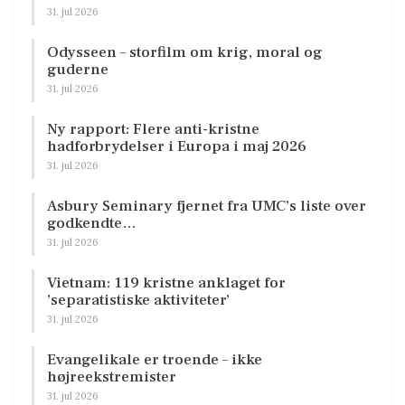
31. jul 2026
Odysseen – storfilm om krig, moral og
guderne
31. jul 2026
Ny rapport: Flere anti-kristne
hadforbrydelser i Europa i maj 2026
31. jul 2026
Asbury Seminary fjernet fra UMC’s liste over
godkendte…
31. jul 2026
Vietnam: 119 kristne anklaget for
’separatistiske aktiviteter’
31. jul 2026
Evangelikale er troende – ikke
højreekstremister
31. jul 2026