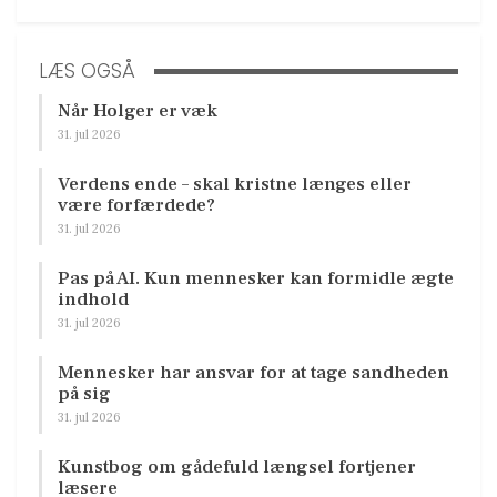
LÆS OGSÅ
Når Holger er væk
31. jul 2026
Verdens ende – skal kristne længes eller
være forfærdede?
31. jul 2026
Pas på AI. Kun mennesker kan formidle ægte
indhold
31. jul 2026
Mennesker har ansvar for at tage sandheden
på sig
31. jul 2026
Kunstbog om gådefuld længsel fortjener
læsere