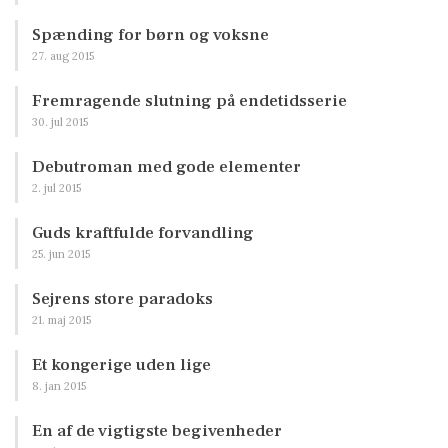
Spænding for børn og voksne
27. aug 2015
Fremragende slutning på endetidsserie
30. jul 2015
Debutroman med gode elementer
2. jul 2015
Guds kraftfulde forvandling
25. jun 2015
Sejrens store paradoks
21. maj 2015
Et kongerige uden lige
8. jan 2015
En af de vigtigste begivenheder