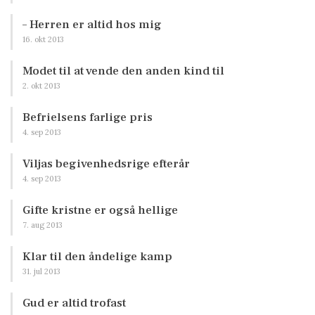
– Herren er altid hos mig
16. okt 2013
Modet til at vende den anden kind til
2. okt 2013
Befrielsens farlige pris
4. sep 2013
Viljas begivenhedsrige efterår
4. sep 2013
Gifte kristne er også hellige
7. aug 2013
Klar til den åndelige kamp
31. jul 2013
Gud er altid trofast