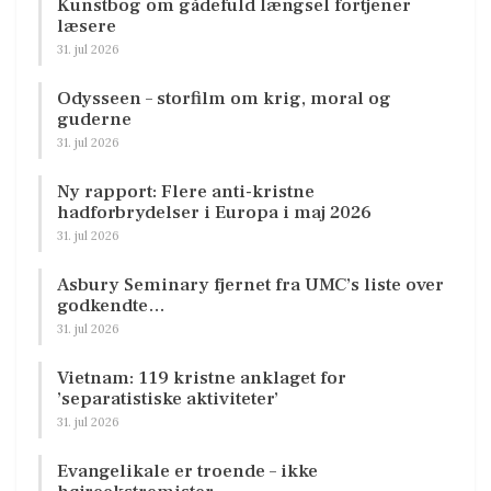
Kunstbog om gådefuld længsel fortjener
læsere
31. jul 2026
Odysseen – storfilm om krig, moral og
guderne
31. jul 2026
Ny rapport: Flere anti-kristne
hadforbrydelser i Europa i maj 2026
31. jul 2026
Asbury Seminary fjernet fra UMC’s liste over
godkendte…
31. jul 2026
Vietnam: 119 kristne anklaget for
’separatistiske aktiviteter’
31. jul 2026
Evangelikale er troende – ikke