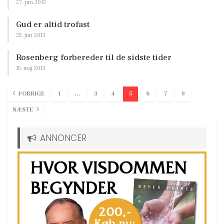
27. jun 2013
Gud er altid trofast
25. jun 2013
Rosenberg forbereder til de sidste tider
15. maj 2013
FORRIGE
1
…
3
4
5
6
7
8
NÆSTE
ANNONCER