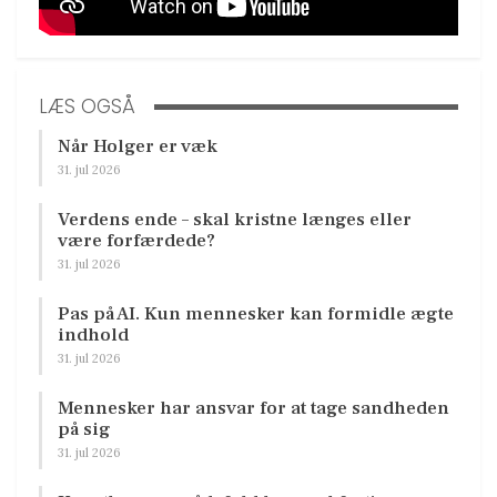
LÆS OGSÅ
Når Holger er væk
31. jul 2026
Verdens ende – skal kristne længes eller
være forfærdede?
31. jul 2026
Pas på AI. Kun mennesker kan formidle ægte
indhold
31. jul 2026
Mennesker har ansvar for at tage sandheden
på sig
31. jul 2026