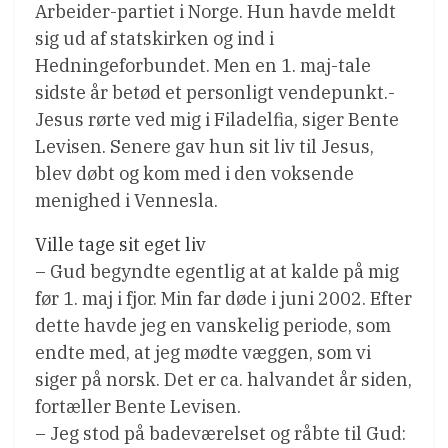
Arbeider-partiet i Norge. Hun havde meldt
sig ud af statskirken og ind i
Hedningeforbundet. Men en 1. maj-tale
sidste år betød et personligt vendepunkt.-
Jesus rørte ved mig i Filadelfia, siger Bente
Levisen. Senere gav hun sit liv til Jesus,
blev døbt og kom med i den voksende
menighed i Vennesla.
Ville tage sit eget liv
– Gud begyndte egentlig at at kalde på mig
før 1. maj i fjor. Min far døde i juni 2002. Efter
dette havde jeg en vanskelig periode, som
endte med, at jeg mødte væggen, som vi
siger på norsk. Det er ca. halvandet år siden,
fortæller Bente Levisen.
– Jeg stod på badeværelset og råbte til Gud: