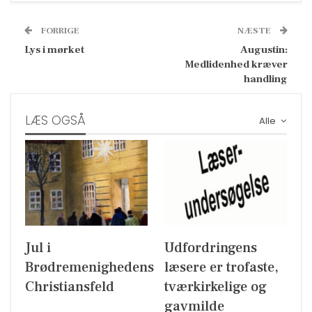
FORRIGE
NÆSTE
Lys i mørket
Augustin:
Medlidenhed kræver
handling
LÆS OGSÅ
Alle
Jul i
Udfordringens
Brødremenighedens
læsere er trofaste,
Christiansfeld
tværkirkelige og
gavmilde