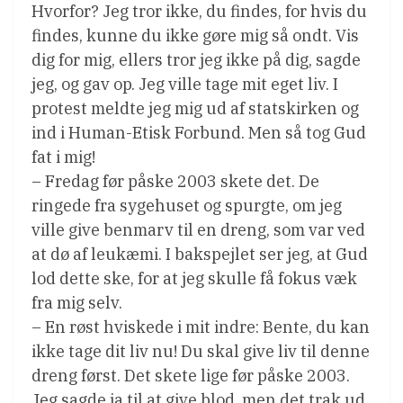
Hvorfor? Jeg tror ikke, du findes, for hvis du
findes, kunne du ikke gøre mig så ondt. Vis
dig for mig, ellers tror jeg ikke på dig, sagde
jeg, og gav op. Jeg ville tage mit eget liv. I
protest meldte jeg mig ud af statskirken og
ind i Human-Etisk Forbund. Men så tog Gud
fat i mig!
– Fredag før påske 2003 skete det. De
ringede fra sygehuset og spurgte, om jeg
ville give benmarv til en dreng, som var ved
at dø af leukæmi. I bakspejlet ser jeg, at Gud
lod dette ske, for at jeg skulle få fokus væk
fra mig selv.
– En røst hviskede i mit indre: Bente, du kan
ikke tage dit liv nu! Du skal give liv til denne
dreng først. Det skete lige før påske 2003.
Jeg sagde ja til at give blod, men det trak ud.