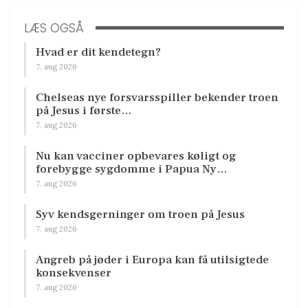
LÆS OGSÅ
Hvad er dit kendetegn?
7. aug 2026
Chelseas nye forsvarsspiller bekender troen
på Jesus i første…
7. aug 2026
Nu kan vacciner opbevares køligt og
forebygge sygdomme i Papua Ny…
7. aug 2026
Syv kendsgerninger om troen på Jesus
7. aug 2026
Angreb på jøder i Europa kan få utilsigtede
konsekvenser
7. aug 2026