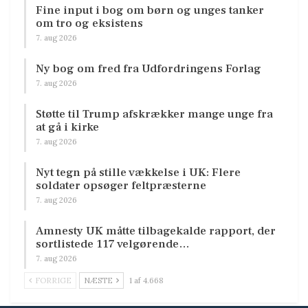
Fine input i bog om børn og unges tanker
om tro og eksistens
7. aug 2026
Ny bog om fred fra Udfordringens Forlag
7. aug 2026
Støtte til Trump afskrækker mange unge fra
at gå i kirke
7. aug 2026
Nyt tegn på stille vækkelse i UK: Flere
soldater opsøger feltpræsterne
7. aug 2026
Amnesty UK måtte tilbagekalde rapport, der
sortlistede 117 velgørende…
7. aug 2026
FORRIGE
NÆSTE
1 af 4.668