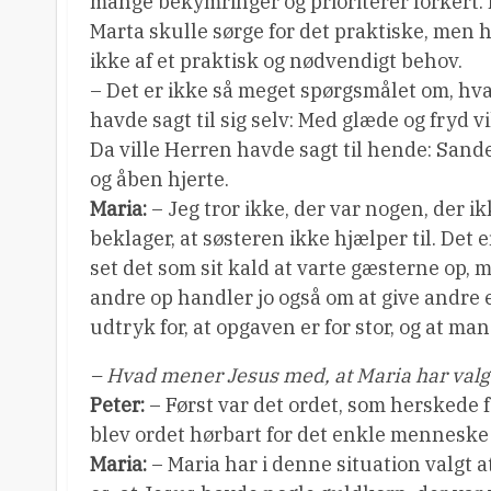
mange bekymringer og prioriterer forkert. 
Marta skulle sørge for det praktiske, men h
ikke af et praktisk og nødvendigt behov.
– Det er ikke så meget spørgsmålet om, hva
havde sagt til sig selv: Med glæde og fryd v
Da ville Herren havde sagt til hende: Sandeli
og åben hjerte.
Maria:
– Jeg tror ikke, der var nogen, der i
beklager, at søsteren ikke hjælper til. Det 
set det som sit kald at varte gæsterne op, 
andre op handler jo også om at give andre en
udtryk for, at opgaven er for stor, og at man
– Hvad mener Jesus med, at Maria har valg
Peter:
– Først var det ordet, som herskede fo
blev ordet hørbart for det enkle menneske 
Maria:
– Maria har i denne situation valgt at