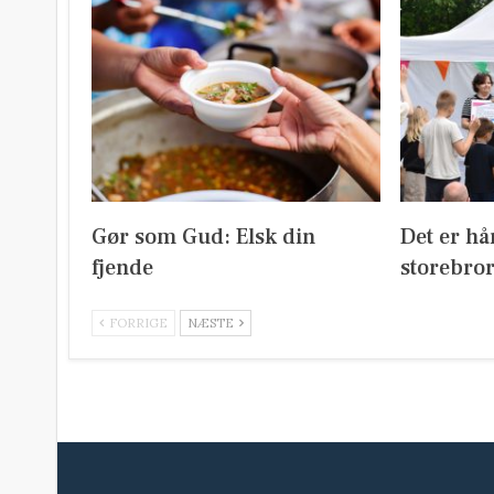
Gør som Gud: Elsk din
Det er hå
fjende
storebror
FORRIGE
NÆSTE