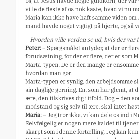
os, at Jesus havde nogle guldkorn, der var v
ville de fleste af os nok kaste, hvad vi nu 
Maria kan ikke have haft samme viden om J
mand havde noget vigtigt på hjerte, og så va
– Hvordan ville verden se ud, hvis der var 
Peter:
– Spørgsmålet antyder, at der er fler
forudsætning, for der er flere, der er som 
Marta-typen. De er der, mange er ensomme, 
hvordan man gør.
Marta-typen er synlig, den arbejdsomme slid
sin daglige gerning. En, som har glemt, at d
ære, den tilskrives dig i tifold. Dog – den so
modstand og sig selv til ære, skal intet høst
Maria:
– Jeg tror ikke, vi kan dele os ind i 
Selvfølgelig er nogen mere kaldet til tjen
skarpt som i denne fortælling. Jeg kan kun 