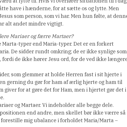
ærd at lytte til. Hvis vi overfører situationen til i dag
måtte have i hænderne, for at sætte os og lytte. Men
esus som person, som vi har. Men hun følte, at denn
r alt andet mindre vigtigt.
flere Mariaer og færre Martaer?
e Marta-typer end Maria-typer. Det er en forkert
Maria. De sidder rundt omkring; de er ikke synlige som
fordi de ikke hører Jesu ord, for de ved ikke længere
er, som glemmer at holde Herren fast i sit hjerte i
en gerning du gør for ham af ærlig hjerte og ham til
m giver for at gøre det for Ham, men i hjertet gør det i
e.
Mariaer og Martaer. Vi indeholder alle begge dele.
erpositionen end andre, men skellet bør ikke værre så
forestille mig ubalance i forholdet Maria/Marta –