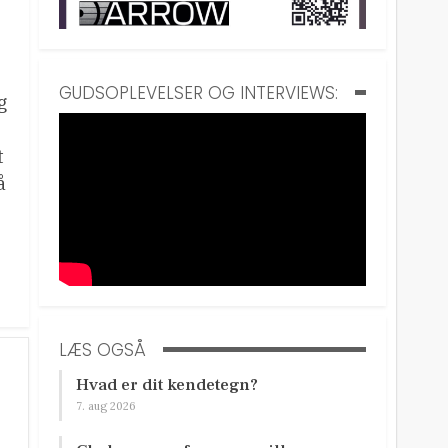
GUDSOPLEVELSER OG INTERVIEWS:
g
t
å
LÆS OGSÅ
Hvad er dit kendetegn?
7. aug 2026