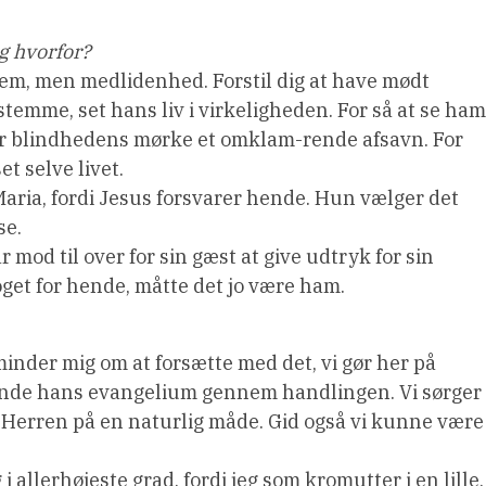
g hvorfor?
dem, men medlidenhed. Forstil dig at have mødt
temme, set hans liv i virkeligheden. For så at se ham
ver blindhedens mørke et omklam-rende afsavn. For
et selve livet.
 Maria, fordi Jesus forsvarer hende. Hun vælger det
se.
 mod til over for sin gæst at give udtryk for sin
oget for hende, måtte det jo være ham.
inder mig om at forsætte med det, vi gør her på
ynde hans evangelium gennem handlingen. Vi sørger
e Herren på en naturlig måde. Gid også vi kunne være
 allerhøjeste grad, fordi jeg som kromutter i en lille,