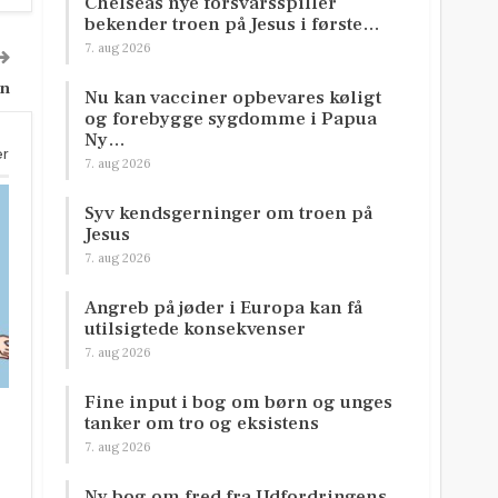
Chelseas nye forsvarsspiller
bekender troen på Jesus i første…
7. aug 2026
en
Nu kan vacciner opbevares køligt
og forebygge sygdomme i Papua
Ny…
er
7. aug 2026
Syv kendsgerninger om troen på
Jesus
7. aug 2026
Angreb på jøder i Europa kan få
utilsigtede konsekvenser
7. aug 2026
Fine input i bog om børn og unges
tanker om tro og eksistens
7. aug 2026
Ny bog om fred fra Udfordringens