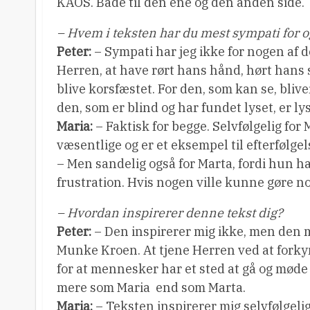
KAOS. Både til den ene og den anden side.
– Hvem i teksten har du mest sympati for o
Peter:
– Sympati har jeg ikke for nogen af 
Herren, at have rørt hans hånd, hørt hans s
blive korsfæstet. For den, som kan se, bli
den, som er blind og har fundet lyset, er lys
Maria:
– Faktisk for begge. Selvfølgelig for
væsentlige og er et eksempel til efterfølgel
– Men sandelig også for Marta, fordi hun har
frustration. Hvis nogen ville kunne gøre n
– Hvordan inspirerer denne tekst dig?
Peter:
– Den inspirerer mig ikke, men den m
Munke Kroen. At tjene Herren ved at fork
for at mennesker har et sted at gå og mød
mere som Maria  end som Marta.
Maria:
– Teksten inspirerer mig selvfølgelig i