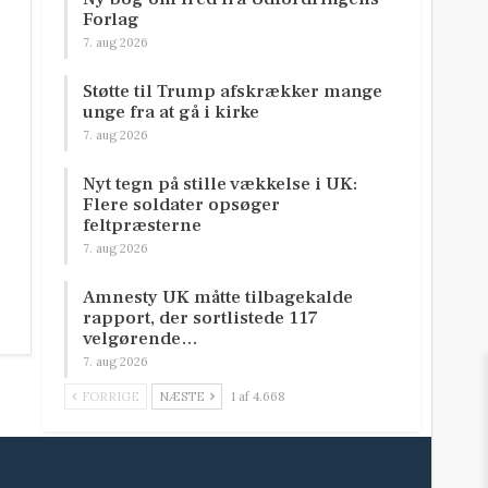
Forlag
7. aug 2026
Støtte til Trump afskrækker mange
unge fra at gå i kirke
7. aug 2026
Nyt tegn på stille vækkelse i UK:
Flere soldater opsøger
feltpræsterne
7. aug 2026
Amnesty UK måtte tilbagekalde
rapport, der sortlistede 117
velgørende…
7. aug 2026
FORRIGE
NÆSTE
1 af 4.668