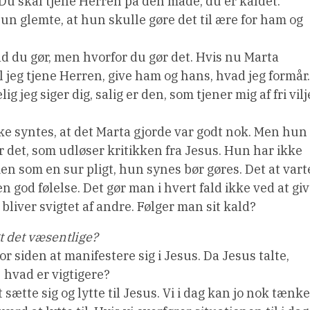
Du skal tjene Herren på den måde, du er kaldet.
un glemte, at hun skulle gøre det til ære for ham og
d du gør, men hvorfor du gør det. Hvis nu Marta
il jeg tjene Herren, give ham og hans, hvad jeg formår.
g jeg siger dig, salig er den, som tjener mig af fri vilj
kke syntes, at det Marta gjorde var godt nok. Men hun
er det, som udløser kritikken fra Jesus. Hun har ikke
men som en sur pligt, hun synes bør gøres. Det at vart
 god følelse. Det gør man i hvert fald ikke ved at gi
 bliver svigtet af andre. Følger man sit kald?
t det væsentlige?
r siden at manifestere sig i Jesus. Da Jesus talte,
 hvad er vigtigere?
 sætte sig og lytte til Jesus. Vi i dag kan jo nok tænke