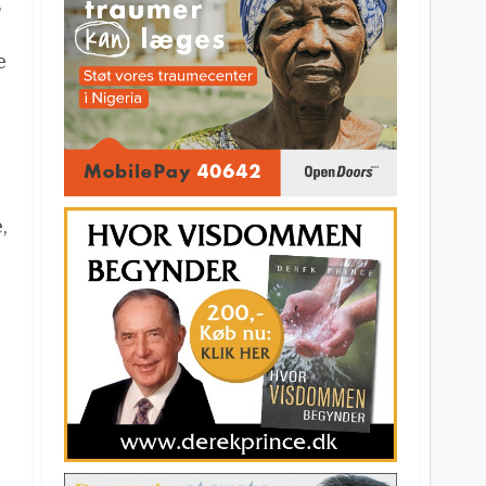
,
e
,