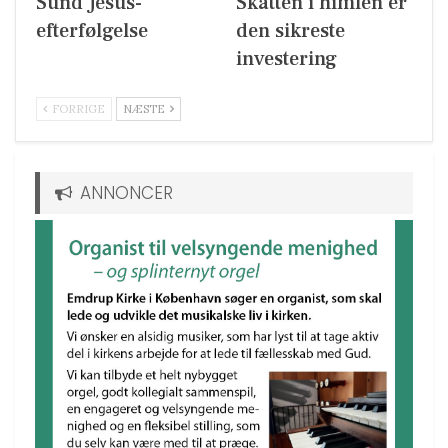
Sund Jesus-
Skatten i himlen er
efterfølgelse
den sikreste
investering
FORRIGE
NÆSTE
ANNONCER