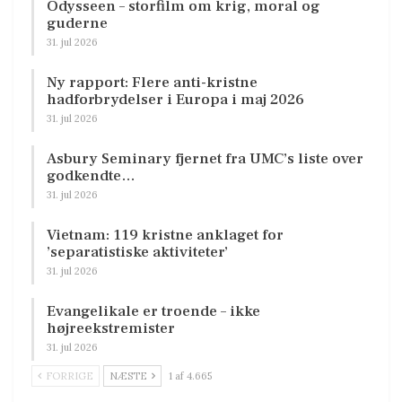
Odysseen – storfilm om krig, moral og
guderne
31. jul 2026
Ny rapport: Flere anti-kristne
hadforbrydelser i Europa i maj 2026
31. jul 2026
Asbury Seminary fjernet fra UMC’s liste over
godkendte…
31. jul 2026
Vietnam: 119 kristne anklaget for
’separatistiske aktiviteter’
31. jul 2026
Evangelikale er troende – ikke
højreekstremister
31. jul 2026
FORRIGE
NÆSTE
1 af 4.665