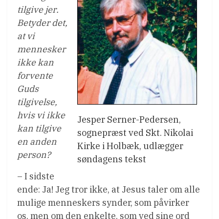
tilgive jer.
Betyder det,
at vi
mennesker
ikke kan
forvente
Guds
tilgivelse,
hvis vi ikke
Jesper Serner-Pedersen,
kan tilgive
sognepræst ved Skt. Nikolai
en anden
Kirke i Holbæk, udlægger
person?
søndagens tekst
– I sidste
ende: Ja! Jeg tror ikke, at Jesus taler om alle
mulige menneskers synder, som påvirker
os, men om den enkelte, som ved sine ord