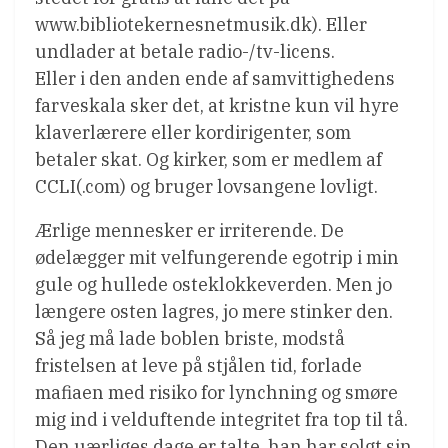
www.bibliotekernesnetmusik.dk). Eller
undlader at betale radio-/tv-licens.
Eller i den anden ende af samvittighedens
farveskala sker det, at kristne kun vil hyre
klaverlærere eller kordirigenter, som
betaler skat. Og kirker, som er medlem af
CCLI(.com) og bruger lovsangene lovligt.
Ærlige mennesker er irriterende. De
ødelægger mit velfungerende egotrip i min
gule og hullede osteklokkeverden. Men jo
længere osten lagres, jo mere stinker den.
Så jeg må lade boblen briste, modstå
fristelsen at leve på stjålen tid, forlade
mafiaen med risiko for lynchning og smøre
mig ind i velduftende integritet fra top til tå.
Den uærliges dage er talte, han har solgt sin