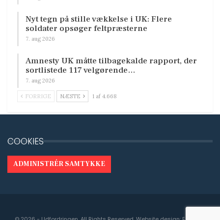
Nyt tegn på stille vækkelse i UK: Flere
soldater opsøger feltpræsterne
7. aug 2026
Amnesty UK måtte tilbagekalde rapport, der
sortlistede 117 velgørende…
7. aug 2026
FORRIGE
NÆSTE
1 af 4.668
COOKIES
ADMINISTRÉR SAMTYKKE
© 2026 - Udfordringen. All Rights Reserved.
Website design:
Engedal