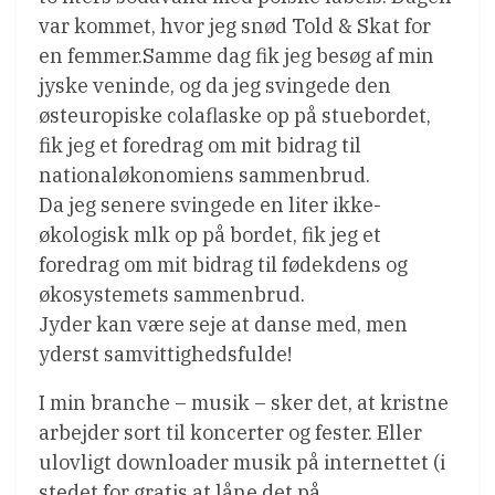
var kommet, hvor jeg snød Told & Skat for
en femmer.Samme dag fik jeg besøg af min
jyske veninde, og da jeg svingede den
østeuropiske colaflaske op på stuebordet,
fik jeg et foredrag om mit bidrag til
nationaløkonomiens sammenbrud.
Da jeg senere svingede en liter ikke-
økologisk mlk op på bordet, fik jeg et
foredrag om mit bidrag til fødekdens og
økosystemets sammenbrud.
Jyder kan være seje at danse med, men
yderst samvittighedsfulde!
I min branche – musik – sker det, at kristne
arbejder sort til koncerter og fester. Eller
ulovligt downloader musik på internettet (i
stedet for gratis at låne det på