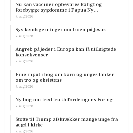
Nu kan vacciner opbevares køligt og
forebygge sygdomme i Papua Ny…
7. aug 2026
Syv kendsgerninger om troen på Jesus
7. aug 2026
Angreb på jøder i Europa kan få utilsigtede
konsekvenser
7. aug 2026
Fine input i bog om børn og unges tanker
om tro og eksistens
7. aug 2026
Ny bog om fred fra Udfordringens Forlag
7. aug 2026
Støtte til Trump afskrækker mange unge fra
at gå i kirke
7. aug 2026