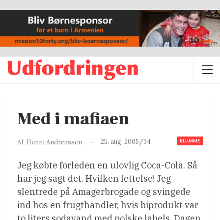
Med i mafiaen
KLUMME
25. aug. 2005/34
Af
Henni Andreassen
Jeg købte forleden en ulovlig Coca-Cola. Så
har jeg sagt det. Hvilken lettelse! Jeg
slentrede på Amagerbrogade og svingede
ind hos en frugthandler, hvis biprodukt var
to liters sodavand med polske labels. Dagen