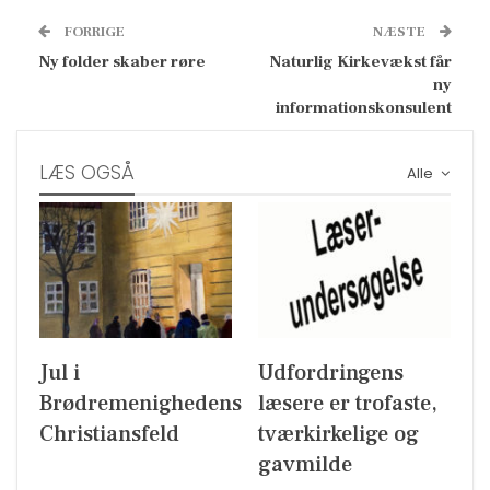
FORRIGE
NÆSTE
Ny folder skaber røre
Naturlig Kirkevækst får
ny
informationskonsulent
LÆS OGSÅ
Alle
Jul i
Udfordringens
Brødremenighedens
læsere er trofaste,
Christiansfeld
tværkirkelige og
gavmilde