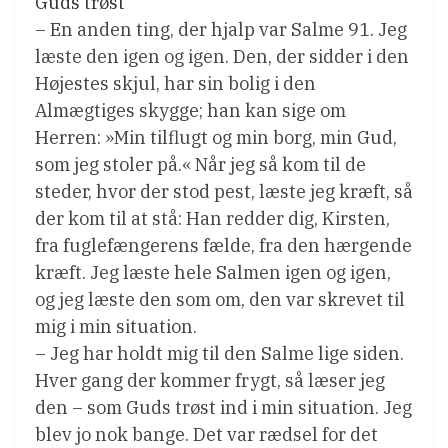
Guds trøst
– En anden ting, der hjalp var Salme 91. Jeg
læste den igen og igen. Den, der sidder i den
Højestes skjul, har sin bolig i den
Almægtiges skygge; han kan sige om
Herren: »Min tilflugt og min borg, min Gud,
som jeg stoler på.« Når jeg så kom til de
steder, hvor der stod pest, læste jeg kræft, så
der kom til at stå: Han redder dig, Kirsten,
fra fuglefængerens fælde, fra den hærgende
kræft. Jeg læste hele Salmen igen og igen,
og jeg læste den som om, den var skrevet til
mig i min situation.
– Jeg har holdt mig til den Salme lige siden.
Hver gang der kommer frygt, så læser jeg
den – som Guds trøst ind i min situation. Jeg
blev jo nok bange. Det var rædsel for det