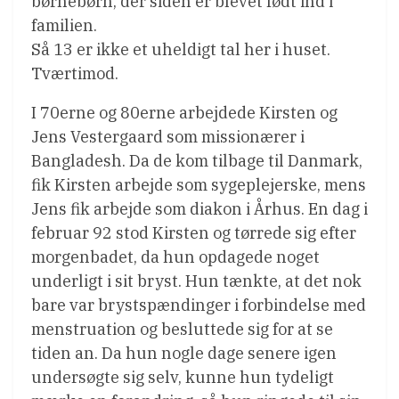
børnebørn, der siden er blevet født ind i
familien.
Så 13 er ikke et uheldigt tal her i huset.
Tværtimod.
I 70erne og 80erne arbejdede Kirsten og
Jens Vestergaard som missionærer i
Bangladesh. Da de kom tilbage til Danmark,
fik Kirsten arbejde som sygeplejerske, mens
Jens fik arbejde som diakon i Århus. En dag i
februar 92 stod Kirsten og tørrede sig efter
morgenbadet, da hun opdagede noget
underligt i sit bryst. Hun tænkte, at det nok
bare var brystspændinger i forbindelse med
menstruation og besluttede sig for at se
tiden an. Da hun nogle dage senere igen
undersøgte sig selv, kunne hun tydeligt