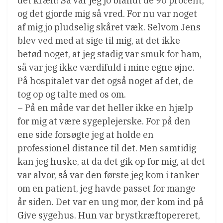
det kræft! Så var jeg jo blandt de 90 procent,
og det gjorde mig så vred. For nu var noget
af mig jo pludselig skåret væk. Selvom Jens
blev ved med at sige til mig, at det ikke
betød noget, at jeg stadig var smuk for ham,
så var jeg ikke værdifuld i mine egne øjne.
På hospitalet var det også noget af det, de
tog op og talte med os om.
– På en måde var det heller ikke en hjælp
for mig at være sygeplejerske. For på den
ene side forsøgte jeg at holde en
professionel distance til det. Men samtidig
kan jeg huske, at da det gik op for mig, at det
var alvor, så var den første jeg kom i tanker
om en patient, jeg havde passet for mange
år siden. Det var en ung mor, der kom ind på
Give sygehus. Hun var brystkræftopereret,