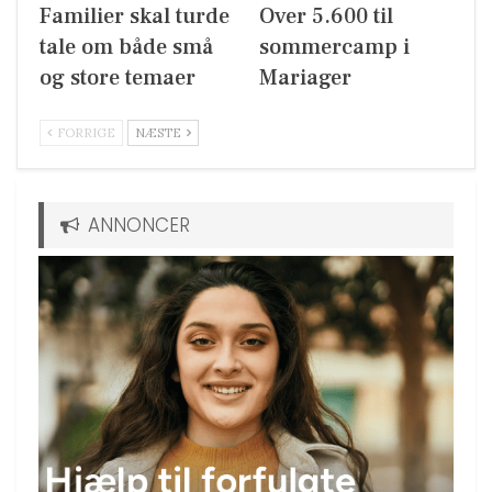
Familier skal turde
Over 5.600 til
tale om både små
sommercamp i
og store temaer
Mariager
FORRIGE
NÆSTE
ANNONCER