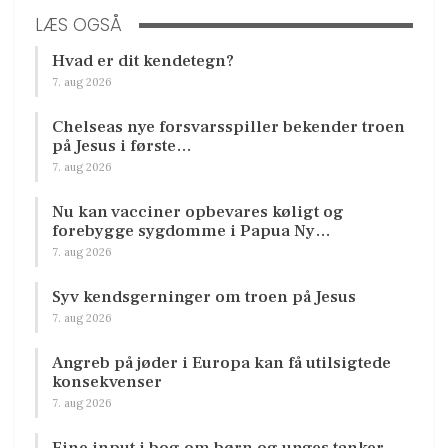
LÆS OGSÅ
Hvad er dit kendetegn?
7. aug 2026
Chelseas nye forsvarsspiller bekender troen
på Jesus i første…
7. aug 2026
Nu kan vacciner opbevares køligt og
forebygge sygdomme i Papua Ny…
7. aug 2026
Syv kendsgerninger om troen på Jesus
7. aug 2026
Angreb på jøder i Europa kan få utilsigtede
konsekvenser
7. aug 2026
Fine input i bog om børn og unges tanker