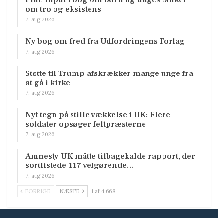
om tro og eksistens
7. aug 2026
Ny bog om fred fra Udfordringens Forlag
7. aug 2026
Støtte til Trump afskrækker mange unge fra
at gå i kirke
7. aug 2026
Nyt tegn på stille vækkelse i UK: Flere
soldater opsøger feltpræsterne
7. aug 2026
Amnesty UK måtte tilbagekalde rapport, der
sortlistede 117 velgørende…
7. aug 2026
FORRIGE
NÆSTE
1 af 4.668