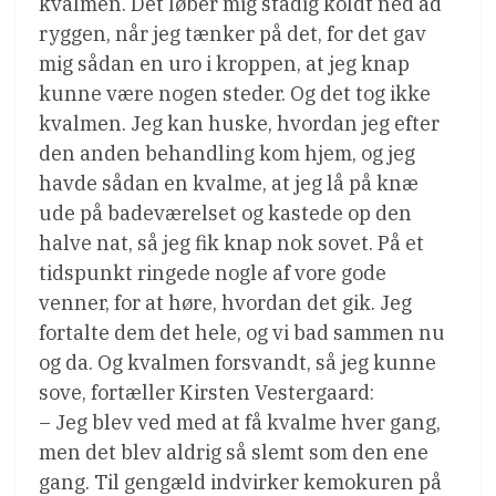
kvalmen. Det løber mig stadig koldt ned ad
ryggen, når jeg tænker på det, for det gav
mig sådan en uro i kroppen, at jeg knap
kunne være nogen steder. Og det tog ikke
kvalmen. Jeg kan huske, hvordan jeg efter
den anden behandling kom hjem, og jeg
havde sådan en kvalme, at jeg lå på knæ
ude på badeværelset og kastede op den
halve nat, så jeg fik knap nok sovet. På et
tidspunkt ringede nogle af vore gode
venner, for at høre, hvordan det gik. Jeg
fortalte dem det hele, og vi bad sammen nu
og da. Og kvalmen forsvandt, så jeg kunne
sove, fortæller Kirsten Vestergaard:
– Jeg blev ved med at få kvalme hver gang,
men det blev aldrig så slemt som den ene
gang. Til gengæld indvirker kemokuren på