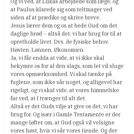
Og vi véd, at Lukas arbejdede som læge, og
at Paulus klarede sig som teltmager ved
siden af at prædike og skrive breve.
Jesus lærer dem og os at bede Gud om det
daglige brød – altså det, vi har brug for til at
opretholde livet. Dvs. de fysiske behov.
Høsten. Lønnen. Økonomien.
Ja, vi får endda at vide, at vi ikke skal
bekymre os for al den slags, som let vil sluge
vores opmærksomhed. Vi skal tænke på
fuglene, som ikke sår noget, og alligevel har
rigeligt, og vi skal vide, at vores himmelske
far ved, at I trænger til alt det.
Altså er det Guds vilje at give os det, vi har
brug for. Og især i Gamle Testamente er der
mange løfter om, at Gud også vil velsigne
vores høst, hvis vi sår vores tiende. Og der