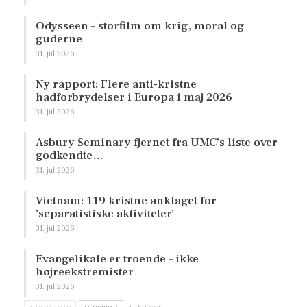
Odysseen – storfilm om krig, moral og
guderne
31. jul 2026
Ny rapport: Flere anti-kristne
hadforbrydelser i Europa i maj 2026
31. jul 2026
Asbury Seminary fjernet fra UMC’s liste over
godkendte…
31. jul 2026
Vietnam: 119 kristne anklaget for
’separatistiske aktiviteter’
31. jul 2026
Evangelikale er troende – ikke
højreekstremister
31. jul 2026