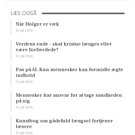
LÆS OGSÅ
Når Holger er væk
31. jul 2026
Verdens ende – skal kristne længes eller
være forfærdede?
31. jul 2026
Pas på AI. Kun mennesker kan formidle ægte
indhold
31. jul 2026
Mennesker har ansvar for at tage sandheden
på sig
31. jul 2026
Kunstbog om gådefuld længsel fortjener
læsere
31. jul 2026