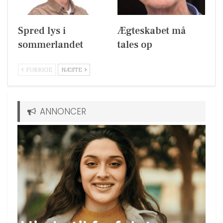
Spred lys i
Ægteskabet må
sommerlandet
tales op
FORRIGE
NÆSTE
ANNONCER