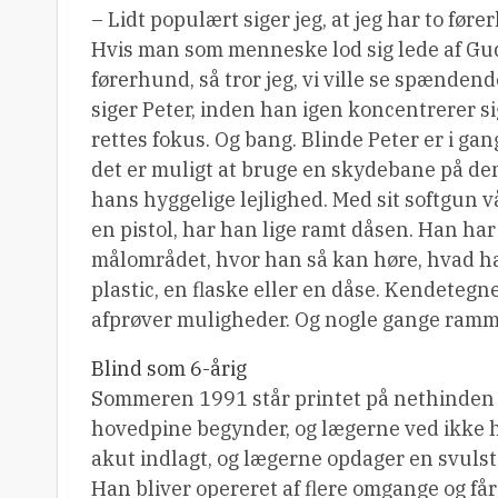
– Lidt populært siger jeg, at jeg har to føre
Hvis man som menneske lod sig lede af Gud
førerhund, så tror jeg, vi ville se spændend
siger Peter, inden han igen koncentrerer s
rettes fokus. Og bang. Blinde Peter er i ga
det er muligt at bruge en skydebane på de
hans hyggelige lejlighed. Med sit softgun v
en pistol, har han lige ramt dåsen. Han har
målområdet, hvor han så kan høre, hvad h
plastic, en flaske eller en dåse. Kendetegne
afprøver muligheder. Og nogle gange ramm
Blind som 6-årig
Sommeren 1991 står printet på nethinden 
hovedpine begynder, og lægerne ved ikke he
akut indlagt, og lægerne opdager en svulst 
Han bliver opereret af flere omgange og få