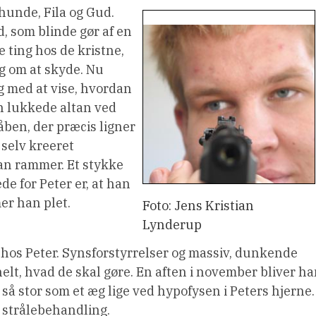
rhunde, Fila og Gud.
, som blinde gør af en
e ting hos de kristne,
ig om at skyde. Nu
ng med at vise, hvordan
n lukkede altan ved
åben, der præcis ligner
 selv kreeret
an rammer. Et stykke
de for Peter er, at han
er han plet.
Foto: Jens Kristian
Lynderup
hos Peter. Synsforstyrrelser og massiv, dunkende
lt, hvad de skal gøre. En aften i november bliver h
så stor som et æg lige ved hypofysen i Peters hjerne.
r strålebehandling.