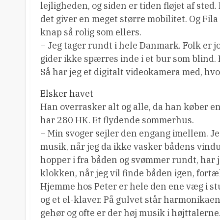
lejligheden, og siden er tiden fløjet af ste
det giver en meget større mobilitet. Og Fil
knap så rolig som ellers.
– Jeg tager rundt i hele Danmark. Folk er jo 
gider ikke spærres inde i et bur som blind. 
Så har jeg et digitalt videokamera med, hvo
Elsker havet
Han overrasker alt og alle, da han køber
har 280 HK. Et flydende sommerhus.
– Min svoger sejler den engang imellem. Je
musik, når jeg da ikke vasker bådens vindue
hopper i fra båden og svømmer rundt, har j
klokken, når jeg vil finde båden igen, fortæ
Hjemme hos Peter er hele den ene væg i stue
og et el-klaver. På gulvet står harmonikaen,
gehør og ofte er der høj musik i højttalerne