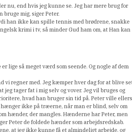
er nu, end hvis jeg kunne se. Jeg har mere brug for
n bruge mig, siger Peter.
fordi han ikke kan spille tennis med brødrene, snakke
 engelsk krimi i tv, så minder Gud ham om, at Han kan
de er lige så meget værd som seende. Og nogle af dem
d vi regner med. Jeg kæmper hver dag for at blive se
jeg tager fat i mig selv og vover. Jeg vil bruges og
ioritere, hvad han bruger sin tid på. Peter ville eller
 hænger ikke på træerne, når man er blind, selv om
r om hænder, der mangles. Hænderne har Peter, men
uger Peter de foldede hænder som arbejdsredskab.
jnene, at jeg ikke kunne få et almindeligt arbejde, og