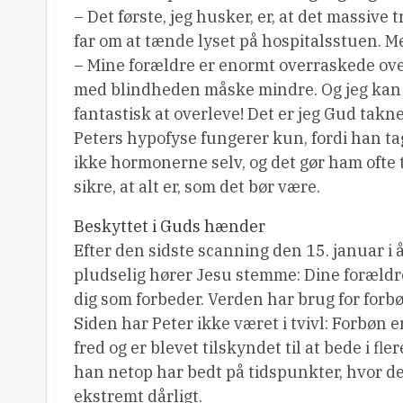
– Det første, jeg husker, er, at det massive
far om at tænde lyset på hospitalsstuen. M
– Mine forældre er enormt overraskede over
med blindheden måske mindre. Og jeg kan da
fantastisk at overleve! Det er jeg Gud takn
Peters hypofyse fungerer kun, fordi han 
ikke hormonerne selv, og det gør ham ofte t
sikre, at alt er, som det bør være.
Beskyttet i Guds hænder
Efter den sidste scanning den 15. januar i 
pludselig hører Jesu stemme: Dine forældre 
dig som forbeder. Verden har brug for forbøn
Siden har Peter ikke været i tvivl: Forbøn 
fred og er blevet tilskyndet til at bede i fler
han netop har bedt på tidspunkter, hvor de
ekstremt dårligt.