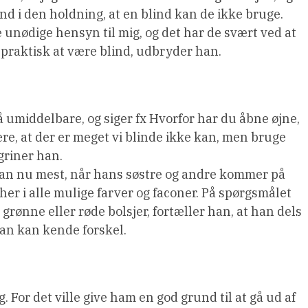
ind i den holdning, at en blind kan de ikke bruge.
 unødige hensyn til mig, og det har de svært ved at
praktisk at være blind, udbryder han.
så umiddelbare, og siger fx Hvorfor har du åbne øjne,
ære, at der er meget vi blinde ikke kan, men bruge
griner han.
han nu mest, når hans søstre og andre kommer på
her i alle mulige farver og faconer. På spørgsmålet
rønne eller røde bolsjer, fortæller han, at han dels
han kan kende forskel.
For det ville give ham en god grund til at gå ud af