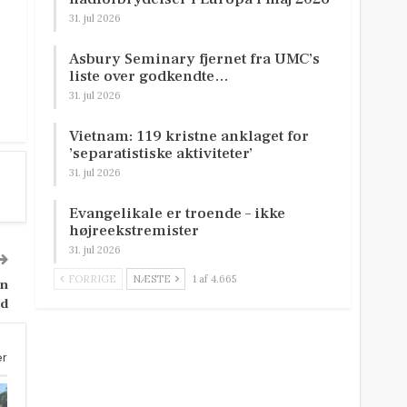
31. jul 2026
Asbury Seminary fjernet fra UMC’s
liste over godkendte…
31. jul 2026
Vietnam: 119 kristne anklaget for
’separatistiske aktiviteter’
31. jul 2026
Evangelikale er troende – ikke
højreekstremister
31. jul 2026
FORRIGE
NÆSTE
1 af 4.665
øn
ud
er