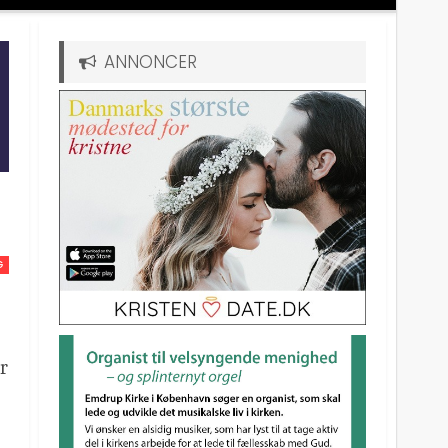
ANNONCER
G
r