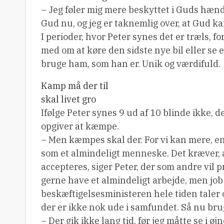
– Jeg føler mig mere beskyttet i Guds hænd
Gud nu, og jeg er taknemlig over, at Gud ka
I perioder, hvor Peter synes det er træls, 
med om at køre den sidste nye bil eller se
bruge ham, som han er. Unik og værdifuld.
Kamp må der til
skal livet gro
Ifølge Peter synes 9 ud af 10 blinde ikke, 
opgiver at kæmpe.
– Men kæmpes skal der. For vi kan mere, en
som et almindeligt menneske. Det kræver, at 
accepteres, siger Peter, der som andre vil pr
gerne have et almindeligt arbejde, men job
beskæftigelsesministeren hele tiden tale
der er ikke nok ude i samfundet. Så nu br
– Der gik ikke lang tid, før jeg måtte se i ø