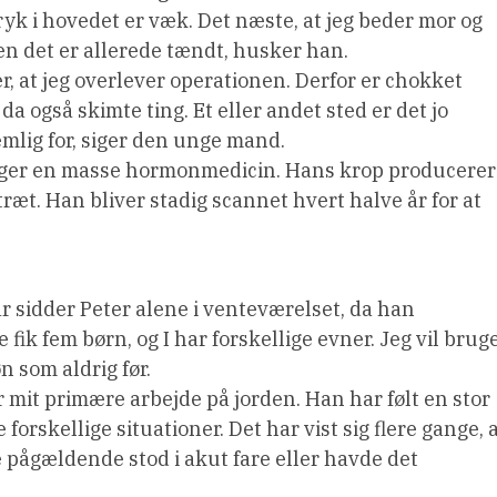
 tryk i hovedet er væk. Det næste, at jeg beder mor og
en det er allerede tændt, husker han.
, at jeg overlever operationen. Derfor er chokket
 også skimte ting. Et eller andet sted er det jo
emlig for, siger den unge mand.
tager en masse hormonmedicin. Hans krop producerer
ræt. Han bliver stadig scannet hvert halve år for at
år sidder Peter alene i venteværelset, da han
fik fem børn, og I har forskellige evner. Jeg vil brug
 som aldrig før.
er mit primære arbejde på jorden. Han har følt en stor
e forskellige situationer. Det har vist sig flere gange, 
 pågældende stod i akut fare eller havde det