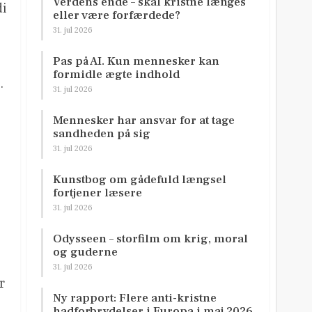
Verdens ende – skal kristne længes
di
eller være forfærdede?
31. jul 2026
Pas på AI. Kun mennesker kan
formidle ægte indhold
.
31. jul 2026
Mennesker har ansvar for at tage
sandheden på sig
31. jul 2026
Kunstbog om gådefuld længsel
fortjener læsere
31. jul 2026
Odysseen – storfilm om krig, moral
og guderne
n
31. jul 2026
r
Ny rapport: Flere anti-kristne
hadforbrydelser i Europa i maj 2026