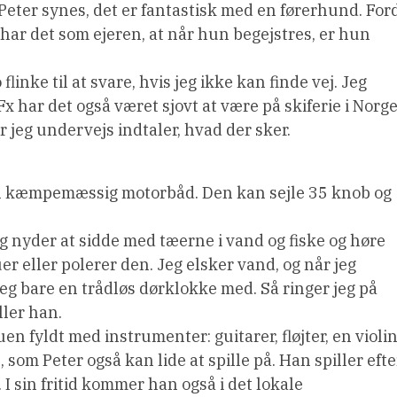
d. Peter synes, det er fantastisk med en førerhund. For
a har det som ejeren, at når hun begejstres, er hun
flinke til at svare, hvis jeg ikke kan finde vej. Jeg
Fx har det også været sjovt at være på skiferie i Norge
r jeg undervejs indtaler, hvad der sker.
 en kæmpemæssig motorbåd. Den kan sejle 35 knob og
g nyder at sidde med tæerne i vand og fiske og høre
r eller polerer den. Jeg elsker vand, og når jeg
eg bare en trådløs dørklokke med. Så ringer jeg på
ller han.
n fyldt med instrumenter: guitarer, fløjter, en violi
 som Peter også kan lide at spille på. Han spiller efte
. I sin fritid kommer han også i det lokale