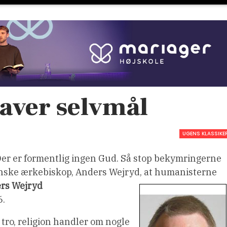
aver selvmål
UGENS KLASSIKE
Der er formentlig ingen Gud. Så stop bekymringerne
svenske ærkebiskop, Anders Wejryd, at humanisterne
rs Wejryd
6.
tro, religion handler om nogle