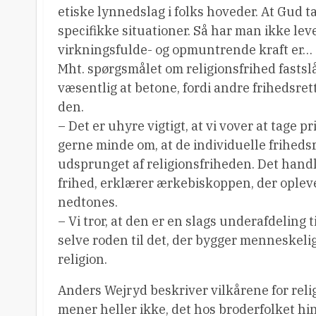
etiske lynnedslag i folks hoveder. At Gud t
specifikke situationer. Så har man ikke leve
virkningsfulde- og opmuntrende kraft er…
Mht. spørgsmålet om religionsfrihed fastsl
væsentlig at betone, fordi andre frihedsret
den.
– Det er uhyre vigtigt, at vi vover at tage pr
gerne minde om, at de individuelle frihedsr
udsprunget af religionsfriheden. Det handle
frihed, erklærer ærkebiskoppen, der opleve
nedtones.
– Vi tror, at den er en slags underafdeling 
selve roden til det, der bygger menneskelige
religion.
Anders Wejryd beskriver vilkårene for reli
mener heller ikke, det hos broderfolket hin