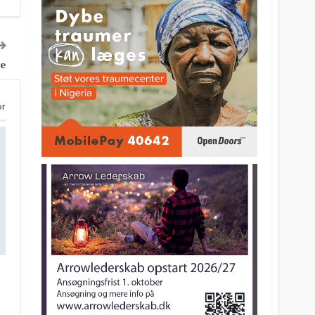
te
er