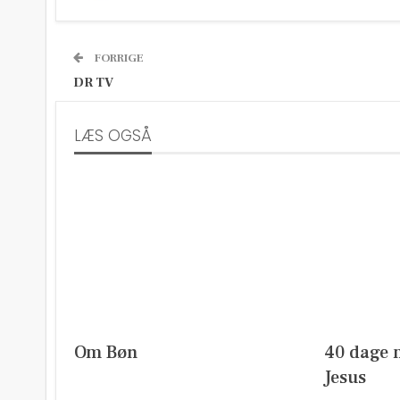
FORRIGE
DR TV
LÆS OGSÅ
Om Bøn
40 dage 
Jesus