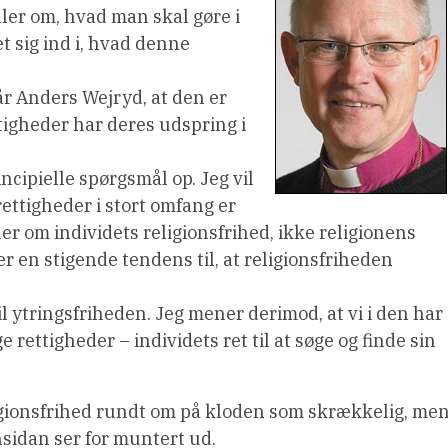
aler om, hvad man skal gøre i
t sig ind i, hvad denne
år Anders Wejryd, at den er
tigheder har deres udspring i
incipielle spørgsmål op. Jeg vil
ettigheder i stort omfang er
r om individets religionsfrihed, ikke religionens
r en stigende tendens til, at religionsfriheden
til ytringsfriheden. Jeg mener derimod, at vi i den har
 rettigheder – individets ret til at søge og finde sin
gionsfrihed rundt om på kloden som skrækkelig, me
sidan ser for muntert ud.