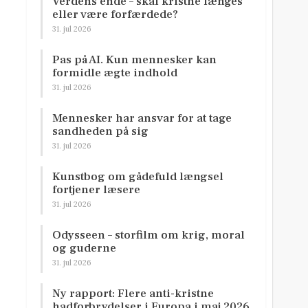
Verdens ende – skal kristne længes
eller være forfærdede?
31. jul 2026
Pas på AI. Kun mennesker kan
formidle ægte indhold
31. jul 2026
Mennesker har ansvar for at tage
sandheden på sig
31. jul 2026
Kunstbog om gådefuld længsel
fortjener læsere
31. jul 2026
Odysseen – storfilm om krig, moral
og guderne
31. jul 2026
Ny rapport: Flere anti-kristne
hadforbrydelser i Europa i maj 2026