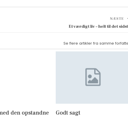
NÆSTE
Et værdigt liv – helt til det sids
Se flere artikler fra samme forfatt
med den opstandne
Godt sagt