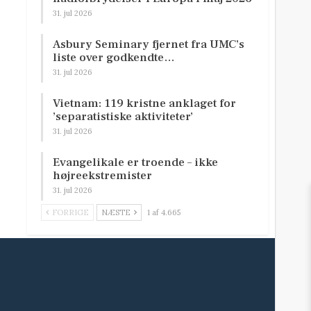
31. jul 2026
Asbury Seminary fjernet fra UMC’s
liste over godkendte…
31. jul 2026
Vietnam: 119 kristne anklaget for
’separatistiske aktiviteter’
31. jul 2026
Evangelikale er troende – ikke
højreekstremister
31. jul 2026
FORRIGE
NÆSTE
1 af 4.665