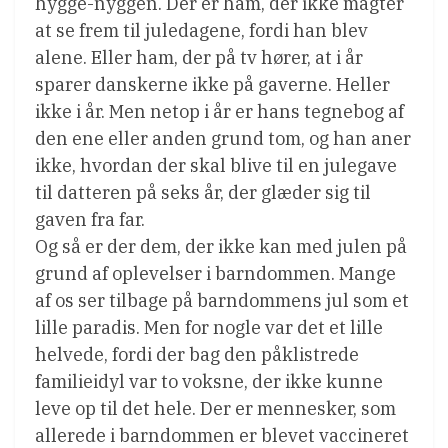
hygge-nyggen. Der er ham, der ikke magter
at se frem til juledagene, fordi han blev
alene. Eller ham, der på tv hører, at i år
sparer danskerne ikke på gaverne. Heller
ikke i år. Men netop i år er hans tegnebog af
den ene eller anden grund tom, og han aner
ikke, hvordan der skal blive til en julegave
til datteren på seks år, der glæder sig til
gaven fra far.
Og så er der dem, der ikke kan med julen på
grund af oplevelser i barndommen. Mange
af os ser tilbage på barndommens jul som et
lille paradis. Men for nogle var det et lille
helvede, fordi der bag den påklistrede
familieidyl var to voksne, der ikke kunne
leve op til det hele. Der er mennesker, som
allerede i barndommen er blevet vaccineret