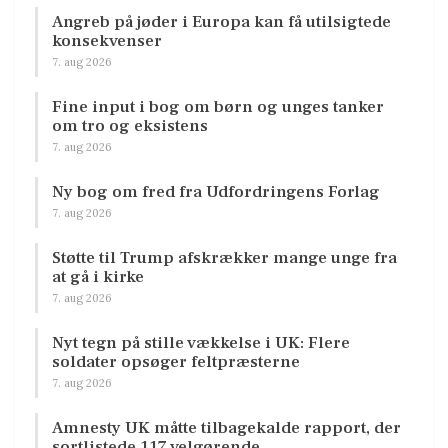
Angreb på jøder i Europa kan få utilsigtede
konsekvenser
7. aug 2026
Fine input i bog om børn og unges tanker
om tro og eksistens
7. aug 2026
Ny bog om fred fra Udfordringens Forlag
7. aug 2026
Støtte til Trump afskrækker mange unge fra
at gå i kirke
7. aug 2026
Nyt tegn på stille vækkelse i UK: Flere
soldater opsøger feltpræsterne
7. aug 2026
Amnesty UK måtte tilbagekalde rapport, der
sortlistede 117 velgørende…