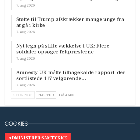
7. aug 2026
Støtte til Trump afskrækker mange unge fra
at gå i kirke
7. aug 2026
Nyt tegn på stille vækkelse i UK: Flere
soldater opsøger feltpræsterne
7. aug 2026
Amnesty UK måtte tilbagekalde rapport, der
sortlistede 117 velgørende…
7. aug 2026
FORRIGE
NÆSTE
1 af 4.668
COOKIES
ADMINISTRÉR SAMTYKKE