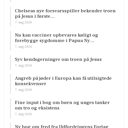
Chelseas nye forsvarsspiller bekender troen
på Jesus i første…
7. aug 2026
Nu kan vacciner opbevares køligt og
forebygge sygdomme i Papua Ny…
7. aug 2026
Syv kendsgerninger om troen på Jesus
7. aug 2026
Angreb på jøder i Europa kan få utilsigtede
konsekvenser
7. aug 2026
Fine input i bog om børn og unges tanker
om tro og eksistens
7. aug 2026
Ny bog om fred fra Udfordringens Forlag