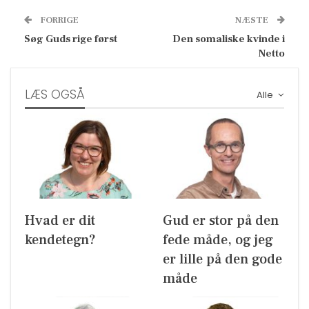
FORRIGE
NÆSTE
Søg Guds rige først
Den somaliske kvinde i
Netto
LÆS OGSÅ
Alle
Hvad er dit
Gud er stor på den
kendetegn?
fede måde, og jeg
er lille på den gode
måde