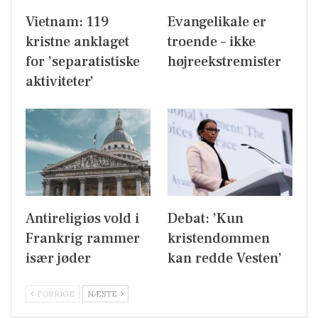
Vietnam: 119
Evangelikale er
kristne anklaget
troende – ikke
for ’separatistiske
højreekstremister
aktiviteter’
Antireligiøs vold i
Debat: ’Kun
Frankrig rammer
kristendommen
især jøder
kan redde Vesten’
FORRIGE
NÆSTE