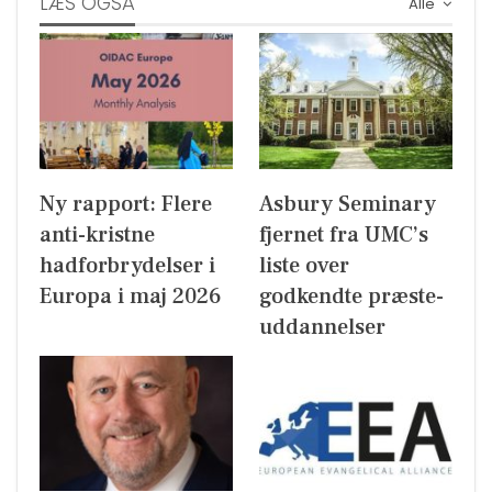
LÆS OGSÅ
Alle
Ny rapport: Flere
Asbury Seminary
anti-kristne
fjernet fra UMC’s
hadforbrydelser i
liste over
Europa i maj 2026
godkendte præste-
uddannelser