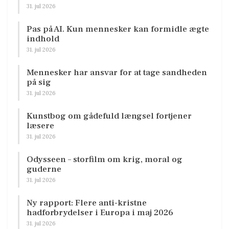
31. jul 2026
Pas på AI. Kun mennesker kan formidle ægte
indhold
31. jul 2026
Mennesker har ansvar for at tage sandheden
på sig
31. jul 2026
Kunstbog om gådefuld længsel fortjener
læsere
31. jul 2026
Odysseen – storfilm om krig, moral og
guderne
31. jul 2026
Ny rapport: Flere anti-kristne
hadforbrydelser i Europa i maj 2026
31. jul 2026