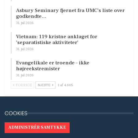
Asbury Seminary fjernet fra UMC’s liste over
godkendte…
31. jul 2026
Vietnam: 119 kristne anklaget for
’separatistiske aktiviteter’
31. jul 2026
Evangelikale er troende – ikke
højreekstremister
31. jul 2026
FORRIGE
NÆSTE
1 af 4.665
COOKIES
ADMINISTRÉR SAMTYKKE