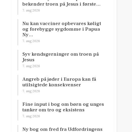
bekender troen på Jesus i første…
7. aug 2026
Nu kan vacciner opbevares køligt
og forebygge sygdomme i Papua
Ny…
7. aug 2026
Syv kendsgerninger om troen på
Jesus
7. aug 2026
Angreb på jøder i Europa kan få
utilsigtede konsekvenser
7. aug 2026
Fine input i bog om børn og unges
tanker om tro og eksistens
7. aug 2026
Ny bog om fred fra Udfordringens