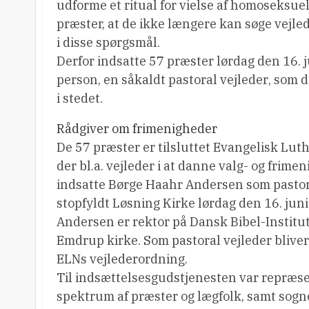
udforme et ritual for vielse af homoseksuel
præster, at de ikke længere kan søge vejle
i disse spørgsmål.
Derfor indsatte 57 præster lørdag den 16. j
person, en såkaldt pastoral vejleder, som 
i stedet.
Rådgiver om frimenigheder
De 57 præster er tilsluttet Evangelisk Lut
der bl.a. vejleder i at danne valg- og frim
indsatte Børge Haahr Andersen som pastora
stopfyldt Løsning Kirke lørdag den 16. jun
Andersen er rektor på Dansk Bibel-Institu
Emdrup kirke. Som pastoral vejleder blive
ELNs vejlederordning.
Til indsættelsesgudstjenesten var repræse
spektrum af præster og lægfolk, samt sogne