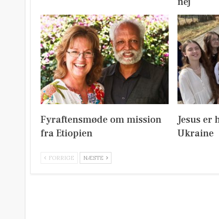
nej
Fyraftensmøde om mission
Jesus er 
fra Etiopien
Ukraine
FORRIGE
NÆSTE