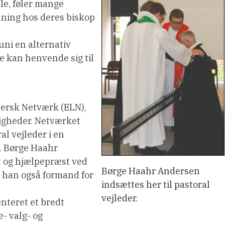
le, føler mange
dning hos deres biskop
uni en alternativ
de kan henvende sig til
hersk Netværk (ELN),
enigheder. Netværket
l vejleder i en
i. Børge Haahr
t og hjælpepræst ved
Børge Haahr Andersen
r han også formand for
indsættes her til pastoral
vejleder.
nteret et bredt
- valg- og