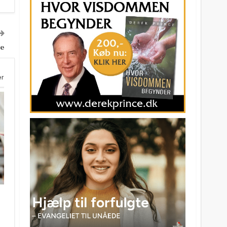
ge
er