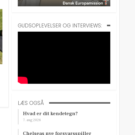
GUDSOPLEVELSER OG INTERVIEWS:
LÆS OGSÅ
Hvad er dit kendetegn?
7. aug 2026
Chelseas nye forsvarsspiller