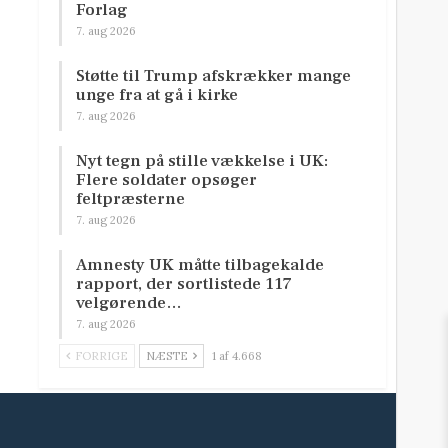
Forlag
7. aug 2026
Støtte til Trump afskrækker mange
unge fra at gå i kirke
7. aug 2026
Nyt tegn på stille vækkelse i UK:
Flere soldater opsøger
feltpræsterne
7. aug 2026
Amnesty UK måtte tilbagekalde
rapport, der sortlistede 117
velgørende…
7. aug 2026
FORRIGE
NÆSTE
1 af 4.668