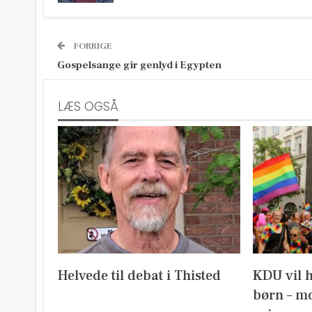
FORRIGE
Gospelsange gir genlyd i Egypten
LÆS OGSÅ
Helvede til debat i Thisted
KDU vil 
børn – mo