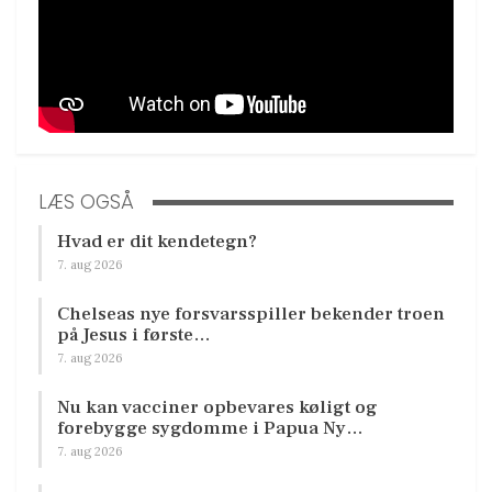
LÆS OGSÅ
Hvad er dit kendetegn?
7. aug 2026
Chelseas nye forsvarsspiller bekender troen
på Jesus i første…
7. aug 2026
Nu kan vacciner opbevares køligt og
forebygge sygdomme i Papua Ny…
7. aug 2026