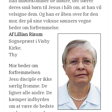
han imødekommer de mødre, der bærer
deres små børn til Jesus i håb om, at han vil
velsigne dem. Og han er åben over for den
mor, der på sine voksne sønners vegne
beder om forfremmelse.
Af Lillian Risum
Sognepræst i Visby
Kirke,
Thy
Mor beder om
forfremmelsen
Jesu disciple er ikke
særlig fromme. De
ligner alle andre. De
kæmper indbyrdes
om at være de bedste