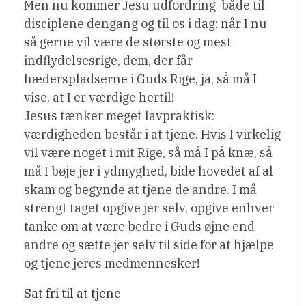
Men nu kommer Jesu udfordring  både til
disciplene dengang og til os i dag: når I nu
så gerne vil være de største og mest
indflydelsesrige, dem, der får
hæderspladserne i Guds Rige, ja, så må I
vise, at I er værdige hertil!
Jesus tænker meget lavpraktisk:
værdigheden består i at tjene. Hvis I virkelig
vil være noget i mit Rige, så må I på knæ, så
må I bøje jer i ydmyghed, bide hovedet af al
skam og begynde at tjene de andre. I må
strengt taget opgive jer selv, opgive enhver
tanke om at være bedre i Guds øjne end
andre og sætte jer selv til side for at hjælpe
og tjene jeres medmennesker!
Sat fri til at tjene