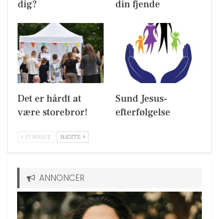
dig?
din fjende
Det er hårdt at
Sund Jesus-
være storebror!
efterfølgelse
FORRIGE
NÆSTE
ANNONCER