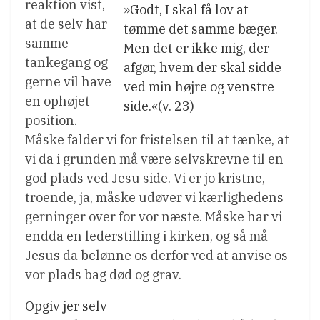
reaktion vist,
»Godt, I skal få lov at
at de selv har
tømme det samme bæger.
samme
Men det er ikke mig, der
tankegang og
afgør, hvem der skal sidde
gerne vil have
ved min højre og venstre
en ophøjet
side.«(v. 23)
position.
Måske falder vi for fristelsen til at tænke, at
vi da i grunden må være selvskrevne til en
god plads ved Jesu side. Vi er jo kristne,
troende, ja, måske udøver vi kærlighedens
gerninger over for vor næste. Måske har vi
endda en lederstilling i kirken, og så må
Jesus da belønne os derfor ved at anvise os
vor plads bag død og grav.
Opgiv jer selv