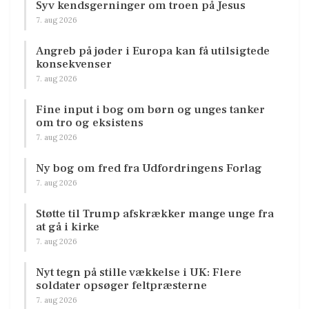
Syv kendsgerninger om troen på Jesus
7. aug 2026
Angreb på jøder i Europa kan få utilsigtede
konsekvenser
7. aug 2026
Fine input i bog om børn og unges tanker
om tro og eksistens
7. aug 2026
Ny bog om fred fra Udfordringens Forlag
7. aug 2026
Støtte til Trump afskrækker mange unge fra
at gå i kirke
7. aug 2026
Nyt tegn på stille vækkelse i UK: Flere
soldater opsøger feltpræsterne
7. aug 2026