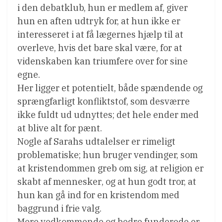
i den debatklub, hun er medlem af, giver
hun en aften udtryk for, at hun ikke er
interesseret i at få lægernes hjælp til at
overleve, hvis det bare skal være, for at
videnskaben kan triumfere over for sine
egne.
Her ligger et potentielt, både spændende og
sprængfarligt konfliktstof, som desværre
ikke fuldt ud udnyttes; det hele ender med
at blive alt for pænt.
Nogle af Sarahs udtalelser er rimeligt
problematiske; hun bruger vendinger, som
at kristendommen greb om sig, at religion er
skabt af mennesker, og at hun godt tror, at
hun kan gå ind for en kristendom med
baggrund i frie valg.
Mere vedkommende og bedre funderede er