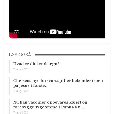
LÆS OGSÅ
Hvad er dit kendetegn?
7. aug 2026
Chelseas nye forsvarsspiller bekender troen
på Jesus i første…
7. aug 2026
Nu kan vacciner opbevares køligt og
forebygge sygdomme i Papua Ny…
7. aug 2026