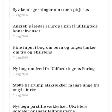
Syv kendsgerninger om troen på Jesus
7. aug 2026
Angreb på jøder i Europa kan få utilsigtede
konsekvenser
7. aug 2026
Fine input i bog om børn og unges tanker
om tro og eksistens
7. aug 2026
Ny bog om fred fra Udfordringens Forlag
7. aug 2026
Støtte til Trump afskrækker mange unge fra
at gå i kirke
7. aug 2026
Nyt tegn på stille vækkelse i UK: Flere
soldater opsøger feltpræsterne