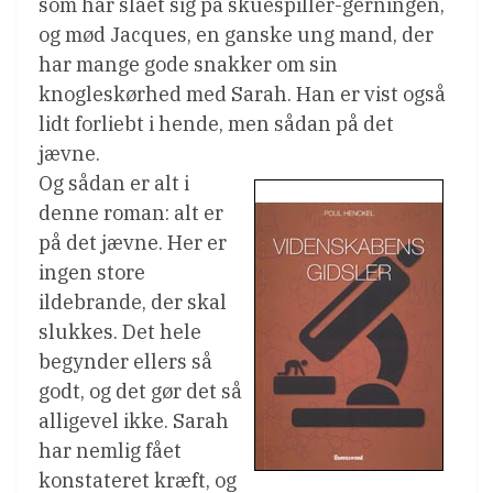
som har slået sig på skuespiller-gerningen,
og mød Jacques, en ganske ung mand, der
har mange gode snakker om sin
knogleskørhed med Sarah. Han er vist også
lidt forliebt i hende, men sådan på det
jævne.
Og sådan er alt i
denne roman: alt er
på det jævne. Her er
ingen store
ildebrande, der skal
slukkes. Det hele
begynder ellers så
godt, og det gør det så
alligevel ikke. Sarah
har nemlig fået
konstateret kræft, og