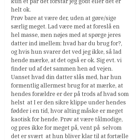
kun et par det forstår jeg godt eller det er
helt ok.
Prøv bare at være der, uden at gøre/sige
særlig meget. Lad være med at foreslå en
hel masse, men nøjes med at spørge jeres
datter ind imellem: hvad har du brug for?,
og hvis hun svarer det ved jeg ikke, så lad
hende mærke, at det også er ok. Sig evt. vi
finder ud af det sammen hen ad vejen.
Uanset hvad din datter slås med, har hun
formentlig allermest brug for at mærke, at
hendes forældre er der på trods af hvad som
helst  at I er den sikre klippe under hendes
fødder i en tid, hvor alting måske er meget
kaotisk for hende. Prøv at være tålmodige,
og pres ikke for meget på, vent på  selvom
det er svært  at hun bliver klar til at fortælle