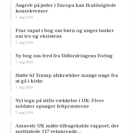
Angreb på jøder i Europa kan få utilsigtede
konsekvenser
7. aug 2026
Fine input i bog om børn og unges tanker
om tro og eksistens
7. aug 2026
Ny bog om fred fra Udfordringens Forlag
7. aug 2026
Støtte til Trump afskrækker mange unge fra
at gå i kirke
7. aug 2026
Nyt tegn på stille vækkelse i UK: Flere
soldater opsøger feltpræsterne
7. aug 2026
Amnesty UK måtte tilbagekalde rapport, der
sortlistede 117 velgørende…