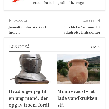
emner fra ind- og udland hver uge.
FORRIGE
NÆSTE
JesusKvinder starter i
Fra kirkefremmed til
Indien
udadrettet missionær
LÆS OGSÅ
Alle
Hvad siger jeg til
Mindreværd – ’at
en ung mand, der
lade vandkrukken
opgav troen, fordi
stå’