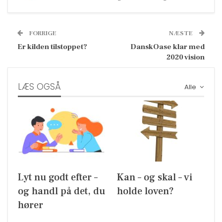
FORRIGE
NÆSTE
Er kilden tilstoppet?
DanskOase klar med
2020 vision
LÆS OGSÅ
Alle
Lyt nu godt efter –
Kan – og skal – vi
og handl på det, du
holde loven?
hører