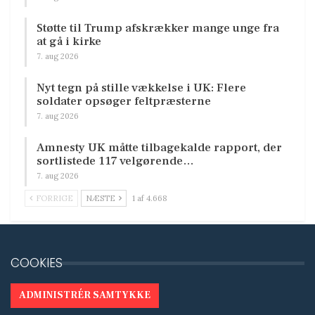
Støtte til Trump afskrækker mange unge fra
at gå i kirke
7. aug 2026
Nyt tegn på stille vækkelse i UK: Flere
soldater opsøger feltpræsterne
7. aug 2026
Amnesty UK måtte tilbagekalde rapport, der
sortlistede 117 velgørende…
7. aug 2026
FORRIGE
NÆSTE
1 af 4.668
COOKIES
ADMINISTRÉR SAMTYKKE