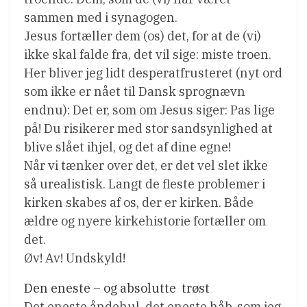
sammen med i synagogen.
Jesus fortæller dem (os) det, for at de (vi)
ikke skal falde fra, det vil sige: miste troen.
Her bliver jeg lidt desperatfrusteret (nyt ord
som ikke er nået til Dansk sprognævn
endnu): Det er, som om Jesus siger: Pas lige
på! Du risikerer med stor sandsynlighed at
blive slået ihjel, og det af dine egne!
Når vi tænker over det, er det vel slet ikke
så urealistisk. Langt de fleste problemer i
kirken skabes af os, der er kirken. Både
ældre og nyere kirkehistorie fortæller om
det.
Øv! Av! Undskyld!
Den eneste – og absolutte  trøst
Det eneste åndehul, det eneste håb, som jeg