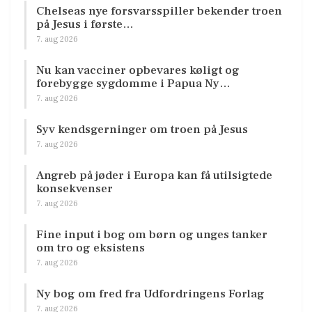
Chelseas nye forsvarsspiller bekender troen
på Jesus i første…
7. aug 2026
Nu kan vacciner opbevares køligt og
forebygge sygdomme i Papua Ny…
7. aug 2026
Syv kendsgerninger om troen på Jesus
7. aug 2026
Angreb på jøder i Europa kan få utilsigtede
konsekvenser
7. aug 2026
Fine input i bog om børn og unges tanker
om tro og eksistens
7. aug 2026
Ny bog om fred fra Udfordringens Forlag
7. aug 2026