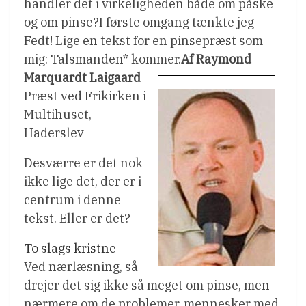
handler det i virkeligheden både om påske
og om pinse?I første omgang tænkte jeg
Fedt! Lige en tekst for en pinsepræst som
mig: Talsmanden* kommer.
Af Raymond
Marquardt Laigaard
Præst ved Frikirken i
Multihuset,
Haderslev
Desværre er det nok
ikke lige det, der er i
centrum i denne
tekst. Eller er det?
To slags kristne
Ved nærlæsning, så
drejer det sig ikke så meget om pinse, men
nærmere om de problemer, mennesker med