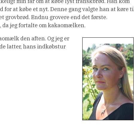
keligt min far om at købe lyst franskbrød. Han kom
 for at købe et nyt. Denne gang valgte han at køre ti
 grovbrød. Endnu grovere end det første.
, da jeg fortalte om kakaomælken.
kaomælk den aften. Og jeg er
e latter, hans indkøbstur