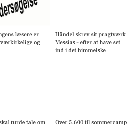
ngens læsere er
Händel skrev sit pragtværk
 tværkirkelige og
Messias – efter at have set
e
ind i det himmelske
skal turde tale om
Over 5.600 til sommercamp