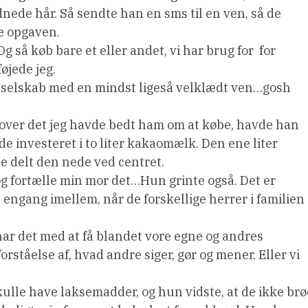
dnede hår. Så sendte han en sms til en ven, så de
e opgaven.
g så køb bare et eller andet, vi har brug for  for
øjede jeg.
 I selskab med en mindst ligeså velklædt ven…gosh
over det jeg havde bedt ham om at købe, havde han
de investeret i to liter kakaomælk. Den ene liter
 delt den nede ved centret.
ge og fortælle min mor det…Hun grinte også. Det er
 engang imellem, når de forskellige herrer i familien
ar det med at få blandet vore egne og andres
orståelse af, hvad andre siger, gør og mener. Eller vi
kulle have laksemadder, og hun vidste, at de ikke br