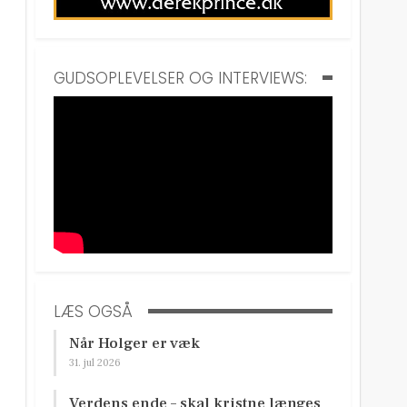
GUDSOPLEVELSER OG INTERVIEWS:
LÆS OGSÅ
Når Holger er væk
31. jul 2026
Verdens ende – skal kristne længes