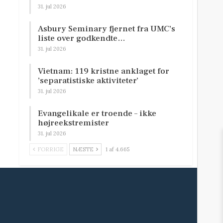
31. jul 2026
Asbury Seminary fjernet fra UMC’s
liste over godkendte…
31. jul 2026
Vietnam: 119 kristne anklaget for
’separatistiske aktiviteter’
31. jul 2026
Evangelikale er troende – ikke
højreekstremister
31. jul 2026
FORRIGE
NÆSTE
1 af 4.665