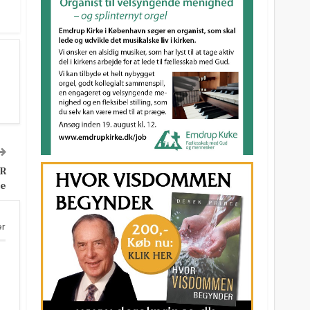
R
te
er