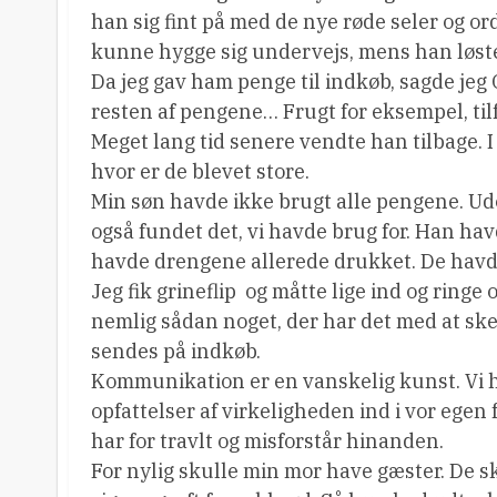
han sig fint på med de nye røde seler og or
kunne hygge sig undervejs, mens han løst
Da jeg gav ham penge til indkøb, sagde jeg O
resten af pengene… Frugt for eksempel, tilf
Meget lang tid senere vendte han tilbage.
hvor er de blevet store.
Min søn havde ikke brugt alle pengene. Ud
også fundet det, vi havde brug for. Han hav
havde drengene allerede drukket. De havde
Jeg fik grineflip  og måtte lige ind og rin
nemlig sådan noget, der har det med at ske
sendes på indkøb.
Kommunikation er en vanskelig kunst. Vi h
opfattelser af virkeligheden ind i vor egen f
har for travlt og misforstår hinanden.
For nylig skulle min mor have gæster. De s