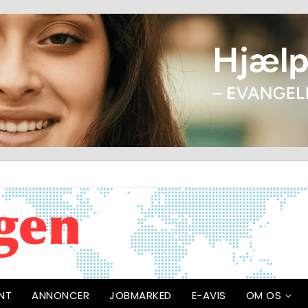
NT
ANNONCER
JOBMARKED
E-AVIS
OM OS