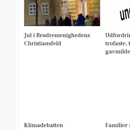
Jul i Brødremenighedens
Udfordri
Christiansfeld
trofaste,
gavmild
Klimadebatten
Familier 