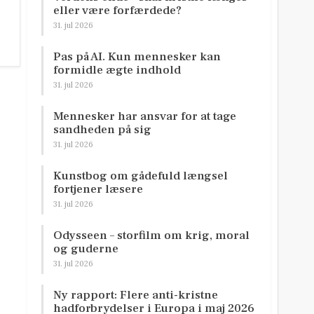
eller være forfærdede?
31. jul 2026
Pas på AI. Kun mennesker kan
formidle ægte indhold
31. jul 2026
Mennesker har ansvar for at tage
sandheden på sig
31. jul 2026
Kunstbog om gådefuld længsel
fortjener læsere
31. jul 2026
Odysseen – storfilm om krig, moral
og guderne
31. jul 2026
Ny rapport: Flere anti-kristne
hadforbrydelser i Europa i maj 2026