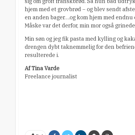
sig om groft franskbrød. Så hun bad udtryk
hjem med et grovbrød – og blev sendt afsted
en anden bager….og kom hjem med endnu et
Måske var det derfor, min mor også grinede
Min søn og jeg fik pasta med kylling og ka
drengen dybt taknemmelig for den befriend
resulterede i.
Af Tina Varde
Freelance journalist