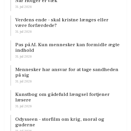
Når Holger er væk
31. jul 2026
Verdens ende – skal kristne længes eller
være forfærdede?
31. jul 2026
Pas på AI. Kun mennesker kan formidle ægte
indhold
31. jul 2026
Mennesker har ansvar for at tage sandheden
på sig
31. jul 2026
Kunstbog om gådefuld længsel fortjener
læsere
31. jul 2026
Odysseen – storfilm om krig, moral og
guderne