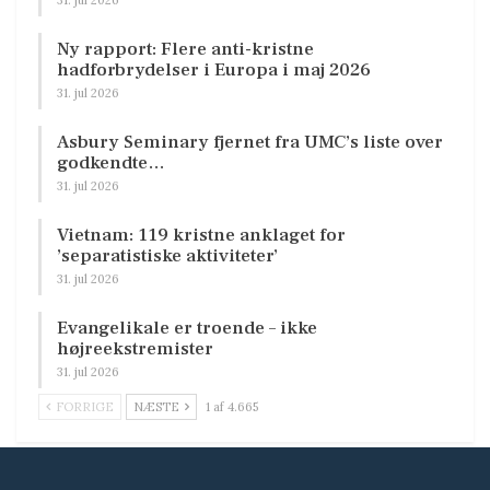
31. jul 2026
Ny rapport: Flere anti-kristne
hadforbrydelser i Europa i maj 2026
31. jul 2026
Asbury Seminary fjernet fra UMC’s liste over
godkendte…
31. jul 2026
Vietnam: 119 kristne anklaget for
’separatistiske aktiviteter’
31. jul 2026
Evangelikale er troende – ikke
højreekstremister
31. jul 2026
FORRIGE
NÆSTE
1 af 4.665