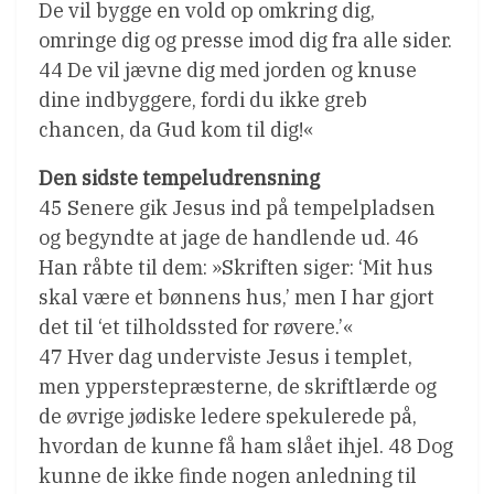
De vil bygge en vold op omkring dig,
omringe dig og presse imod dig fra alle sider.
44 De vil jævne dig med jorden og knuse
dine indbyggere, fordi du ikke greb
chancen, da Gud kom til dig!«
Den sidste tempeludrensning
45 Senere gik Jesus ind på tempelpladsen
og begyndte at jage de handlende ud. 46
Han råbte til dem: »Skriften siger: ‘Mit hus
skal være et bønnens hus,’ men I har gjort
det til ‘et tilholdssted for røvere.’«
47 Hver dag underviste Jesus i templet,
men ypperstepræsterne, de skriftlærde og
de øvrige jødiske ledere spekulerede på,
hvordan de kunne få ham slået ihjel. 48 Dog
kunne de ikke finde nogen anledning til