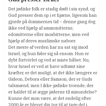
Det jødiske folk er stadig dødt i sin synd, og
Gud presser dem op i et hjørne, ligesom han
gjorde på dommernes tid – denne gang dog
ikke ved hjælp af ammonitterne,
edomitterne eller moabitterne, men ved
hjælp af deres muslimske naboer.
Det meste af verden har nu sat sig imod
Israel, og hun føler sig så ensom. Hun er
dybt fortvivlet og ved at miste håbet. Nu,
hvor Israel er ved at have udtømt sine
kræfter, er det muligt, at det ikke længere er
Gideon, Debora eller Samson, der er Guds
talsmænd, men I ikke-jødiske troende, der
er kaldet til at ægge jøderne til misundelse?
Kunne det mon være, at det endelig efter
2000 år er blevet din tur til at tage del i,