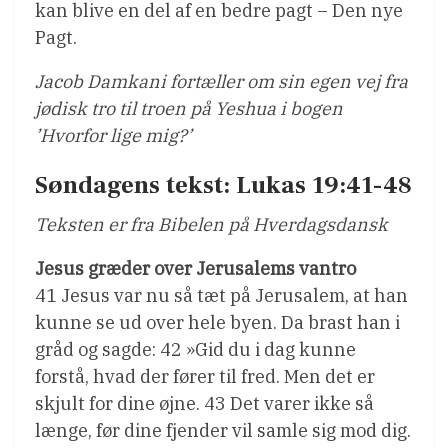
kan blive en del af en bedre pagt – Den nye
Pagt.
Jacob Damkani fortæller om sin egen vej fra
jødisk tro til troen på Yeshua i bogen
’Hvorfor lige mig?’
Søndagens tekst: Lukas 19:41-48
Teksten er fra Bibelen på Hverdagsdansk
Jesus græder over Jerusalems vantro
41 Jesus var nu så tæt på Jerusalem, at han
kunne se ud over hele byen. Da brast han i
gråd og sagde: 42 »Gid du i dag kunne
forstå, hvad der fører til fred. Men det er
skjult for dine øjne. 43 Det varer ikke så
længe, før dine fjender vil samle sig mod dig.