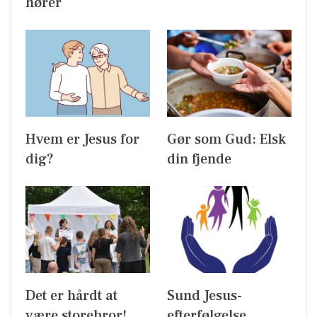
hører
Hvem er Jesus for
Gør som Gud: Elsk
dig?
din fjende
Det er hårdt at
Sund Jesus-
være storebror!
efterfølgelse