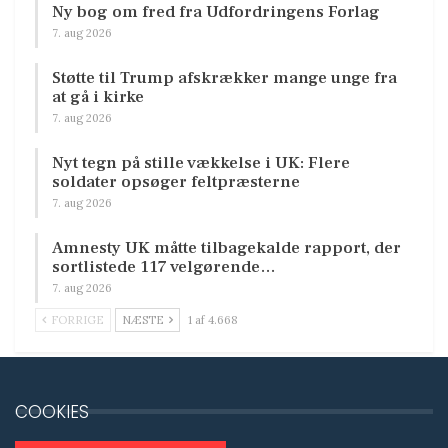
Ny bog om fred fra Udfordringens Forlag
7. aug 2026
Støtte til Trump afskrækker mange unge fra
at gå i kirke
7. aug 2026
Nyt tegn på stille vækkelse i UK: Flere
soldater opsøger feltpræsterne
7. aug 2026
Amnesty UK måtte tilbagekalde rapport, der
sortlistede 117 velgørende…
7. aug 2026
FORRIGE
NÆSTE
1 af 4.668
COOKIES