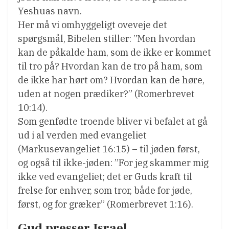
Yeshuas navn.
Her må vi omhyggeligt oveveje det
spørgsmål, Bibelen stiller: ”Men hvordan
kan de påkalde ham, som de ikke er kommet
til tro på? Hvordan kan de tro på ham, som
de ikke har hørt om? Hvordan kan de høre,
uden at nogen prædiker?” (Romerbrevet
10:14).
Som genfødte troende bliver vi befalet at gå
ud i al verden med evangeliet
(Markusevangeliet 16:15) – til jøden først,
og også til ikke-jøden: ”For jeg skammer mig
ikke ved evangeliet; det er Guds kraft til
frelse for enhver, som tror, både for jøde,
først, og for græker” (Romerbrevet 1:16).
Gud presser Israel