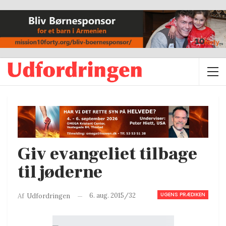
Giv evangeliet tilbage
til jøderne
UGENS PRÆDIKEN
6. aug. 2015/32
Af
Udfordringen