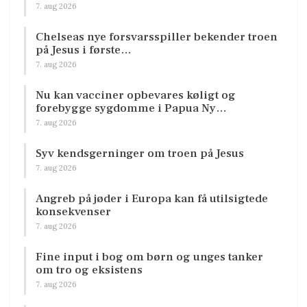
7. aug 2026
Chelseas nye forsvarsspiller bekender troen
på Jesus i første…
7. aug 2026
Nu kan vacciner opbevares køligt og
forebygge sygdomme i Papua Ny…
7. aug 2026
Syv kendsgerninger om troen på Jesus
7. aug 2026
Angreb på jøder i Europa kan få utilsigtede
konsekvenser
7. aug 2026
Fine input i bog om børn og unges tanker
om tro og eksistens
7. aug 2026